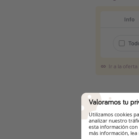
Ir a la oferta
Valoramos tu pri
Otras opcione
Utilizamos cookies pa
🔴 La mayoría de l
analizar nuestro tráf
un poco más.
esta información con
más información, lea
✅ Fechas
hasta se