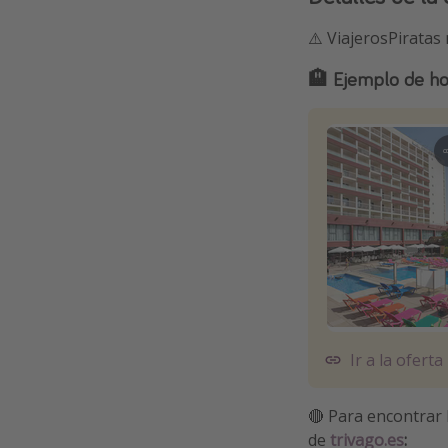
⚠️ ViajerosPiratas
🏨 Ejemplo de ho
Ir a la oferta
🔴 Para encontrar
de
trivago.es
: