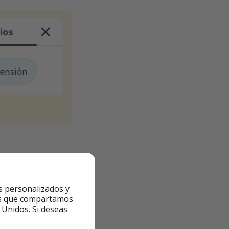
s personalizados y
sión completa
por
ntes que compartamos
 Unidos. Si deseas