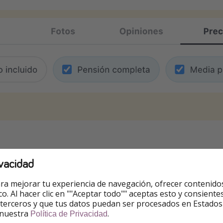
vacidad
s
ra mejorar tu experiencia de navegación, ofrecer contenido
os ejemplos incluyen
media pensión
, pero puedes añadir
pen
ico. Al hacer clic en ""Aceptar todo"" aceptas esto y consie
 terceros y que tus datos puedan ser procesados en Estados
 nuestra
.
Política de Privacidad
ptiembre
. Puedes
cambiarlas
.