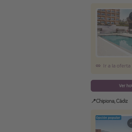
Ir a la oferta
Ver ho
📍Chipiona, Cádiz