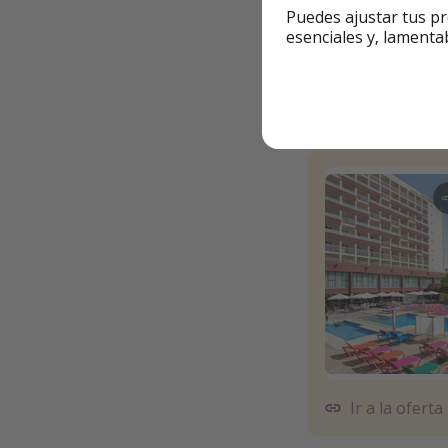
Puedes ajustar tus pr
esenciales y, lamenta
✅ El
precio
es por
🇪🇸 Hoteles en
📍Calella, Barcelon
Ir a la oferta