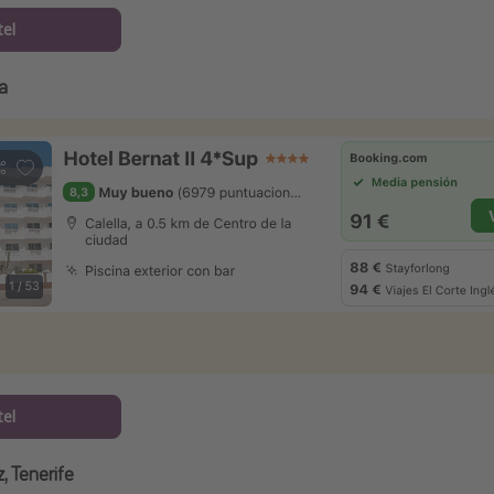
tel
a
tel
, Tenerife