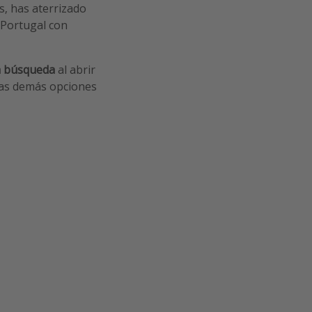
s, has aterrizado
y Portugal con
a búsqueda
al abrir
 las demás opciones