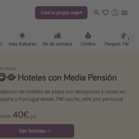
Crea tu propio viaje
Crea tu propio viaje
as
as
Islas Baleares
Islas Baleares
Fin de semana
Fin de semana
Chollos
Chollos
Parques Temátic
Parques Temátic
OTELES
😋🥘 Hoteles con Media Pensión
elección de hoteles de playa con desayunos y cenas en
spaña y Portugal desde 79€ noche, ¡40€ por persona!
os destinos
40€
esde
pp
Ver hoteles