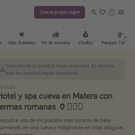
Crea tu propio viaje
Crea tu propio viaje
as
as
Islas Baleares
Islas Baleares
Fin de semana
Fin de semana
Chollos
Chollos
Parques Temátic
Parques Temátic
Esta oferta se publicó hace unos días. Es posible
que los precios hayan cambiado.
OTELES
Hotel y spa cueva en Matera con
os destinos
termas romanas 🏺🧖🏻‍♀️
escubre uno de los pueblos más bonitos de Italia
urmiendo en una cueva y relajándote en unas antiguas
ermas romanas