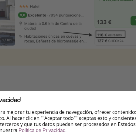
s
vacidad
ejemplos
. Puedes cambiarlas.
ra mejorar tu experiencia de navegación, ofrecer contenido
ico. Al hacer clic en ""Aceptar todo"" aceptas esto y consie
estancia en habitación doble
.
 terceros y que tus datos puedan ser procesados en Estados
 nuestra
.
Política de Privacidad