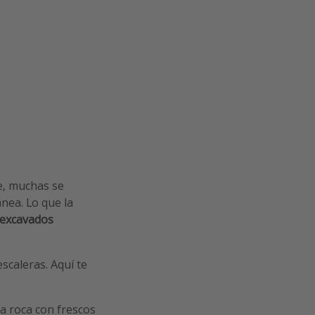
e, muchas se
ánea. Lo que la
 excavados
scaleras. Aquí te
la roca con frescos