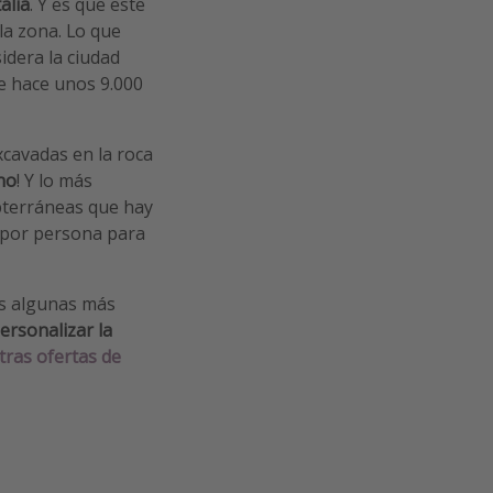
alia
. Y es que este
la zona. Lo que
idera la ciudad
e hace unos 9.000
xcavadas en la roca
no
! Y lo más
terráneas
que hay
€ por persona para
os algunas más
ersonalizar la
tras ofertas de