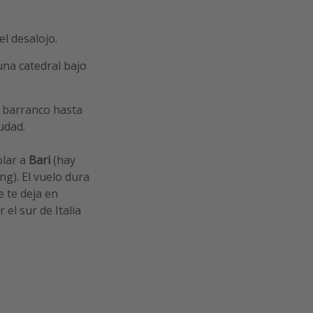
el desalojo.
 una catedral bajo
l barranco hasta
udad.
olar a
Bari
(hay
g). El vuelo dura
e te deja en
el sur de Italia