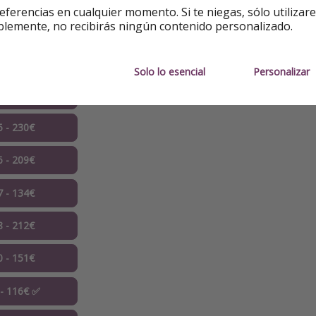
eferencias en cualquier momento. Si te niegas, sólo utilizar
blemente, no recibirás ningún contenido personalizado.
4 - 125€
4 - 177€
Solo lo esencial
Personalizar
4 - 212€
5 - 230€
6 - 209€
7 - 134€
8 - 212€
0 - 151€
 - 116€ ✅