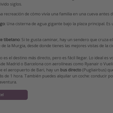
vido siglos.
na recreación de cómo vivía una familia en una cueva antes d
ngo
: Una cisterna de agua gigante bajo la plaza principal. Es
e tibetano
: Si te gusta caminar, hay un sendero que cruza e
e de la Murgia, desde donde tienes las mejores vistas de la ci
o es el destino más directo, pero es fácil llegar. Lo ideal es v
sde Madrid o Barcelona con aerolíneas como Ryanair o Vuelin
e el aeropuerto de Bari, hay un
bus directo
(Pugliairbus) qu
 de 1 hora. También puedes alquilar un coche: conducir por 
aventura.
tel