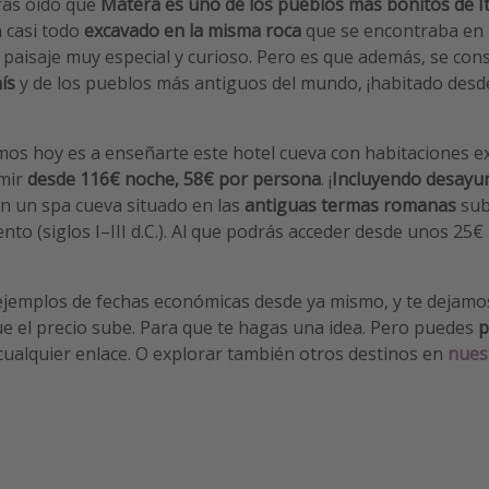
ás oído que
Matera es uno de los pueblos más bonitos de It
 casi todo
excavado en la misma roca
que se encontraba en 
paisaje muy especial y curioso. Pero es que además, se cons
ís
y de los pueblos más antiguos del mundo, ¡habitado desd
mos hoy es a enseñarte este hotel cueva con habitaciones e
mir
desde 116€ noche, 58€ por persona
. ¡
Incluyendo desayu
on un spa cueva situado en las
antiguas
termas romanas
sub
ento (siglos I–III d.C.). Al que podrás acceder desde unos 25
ejemplos de fechas económicas desde ya mismo, y te dejam
e el precio sube. Para que te hagas una idea. Pero puedes
p
 cualquier enlace. O explorar también otros destinos en
nues