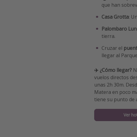
que han sobrevi
Casa Grotta
: U
Palombaro Lu
tierra.
Cruzar el
puent
llegar al Parqu
✈️ ¿Cómo llegar?
N
vuelos directos de
unas 2h 30m. Desd
Matera en poco más
tiene su punto de 
Ver ho