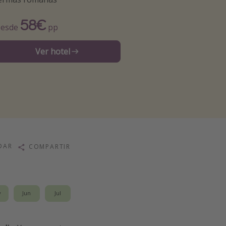
58€
esde
pp
Ver hotel
DAR
COMPARTIR
y
Jun
Jul