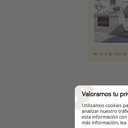
Ir a la oferta
Otras opcione
Valoramos tu pri
✅ Las
fechas
son
Utilizamos cookies pa
analizar nuestro tráf
✅ El
precio
es por
esta información con
más información, lea
🔻 Ej. de 1 noche