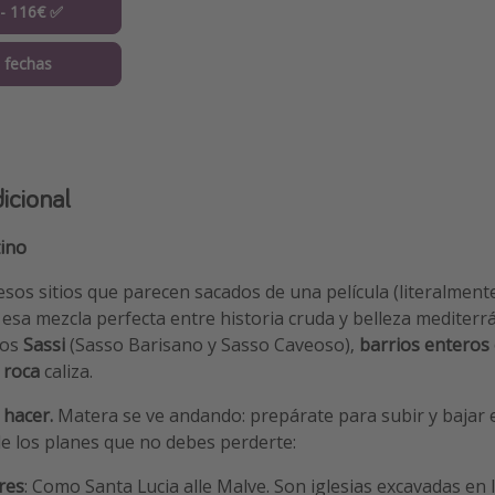
 - 116€ ✅
 fechas
icional
ino
sos sitios que parecen sacados de una película (literalment
e esa mezcla perfecta entre historia cruda y belleza mediterr
los
Sassi
(Sasso Barisano y Sasso Caveoso),
barrios enteros
 roca
caliza.
 hacer.
Matera se ve andando: prepárate para subir y bajar e
e los planes que no debes perderte:
res
: Como Santa Lucia alle Malve. Son iglesias excavadas en 