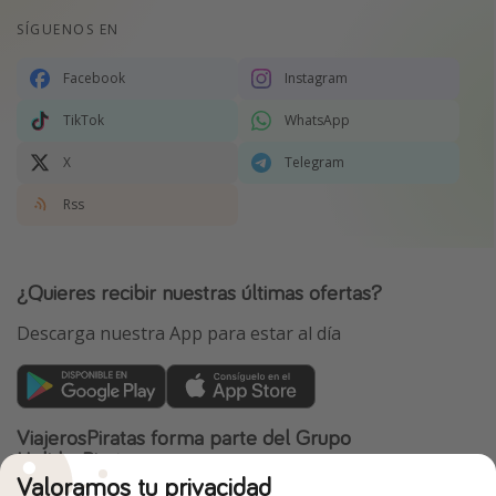
SÍGUENOS EN
Facebook
Instagram
TikTok
WhatsApp
X
Telegram
Rss
¿Quieres recibir nuestras últimas ofertas?
Descarga nuestra App para estar al día
ViajerosPiratas forma parte del Grupo
HolidayPirates
Valoramos tu privacidad