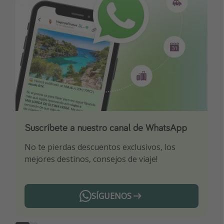
Suscríbete a nuestro canal de WhatsApp
Descarga nuestra app
¡Suscríbete a nuestro canal de Telegram!
No te pierdas descuentos exclusivos, los
Sé el primero en reservar nuestros chollazos
¡Recibe las mejores ofertas seleccionadas para
mejores destinos, consejos de viaje!
ti por nuestros expertos en viajes
SÍGUENOS
Telegram