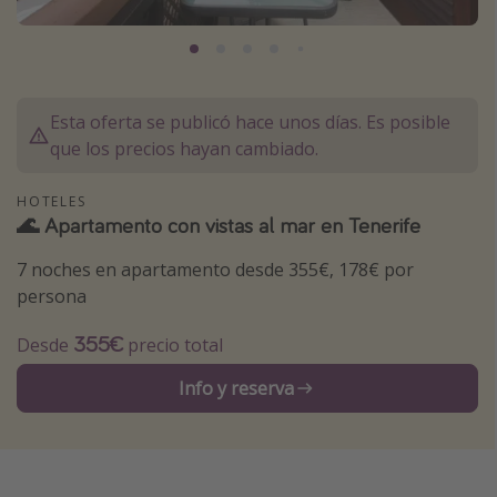
Marruecos
Islas Baleares
México
Esta oferta se publicó hace unos días. Es posible
Tailandia
que los precios hayan cambiado.
Maldivas
HOTELES
Albania
🌊 Apartamento con vistas al mar en Tenerife
7 noches en apartamento desde 355€, 178€ por
Inspiración para viajes
persona
Camping
355€
Desde
precio total
Glamping
Viajes en tren
Info y reserva
Viajar sola como mujer
Ofertas para Vacaciones Activas
Viajes en familia