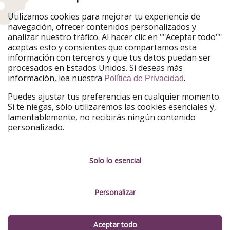
Nuestros mercados
Utilizamos cookies para mejorar tu experiencia de
PiratinViaggio
HolidayPirates
navegación, ofrecer contenidos personalizados y
VakantiePiraten
WakacyjniPiraci
analizar nuestro tráfico. Al hacer clic en ""Aceptar todo""
VoyagesPirates
Ferienpiraten
aceptas esto y consientes que compartamos esta
Urlaubspiraten
Urlaubspiraten
información con terceros y que tus datos puedan ser
TravelPirates
procesados en Estados Unidos. Si deseas más
información, lea nuestra
.
Nuestro grupo
Política de Privacidad
HolidayPirates Group
Puedes ajustar tus preferencias en cualquier momento.
Si te niegas, sólo utilizaremos las cookies esenciales y,
Conócenos mejor
Información legal
lamentablemente, no recibirás ningún contenido
personalizado.
Sobre ViajerosPiratas
Términos y condiciones
Empleo
Política de privacidad
Solo lo esencial
Prensa
Aviso legal
Personalizar
Partners
Gestionar servicios
Sostenibilidad
Aceptar todo