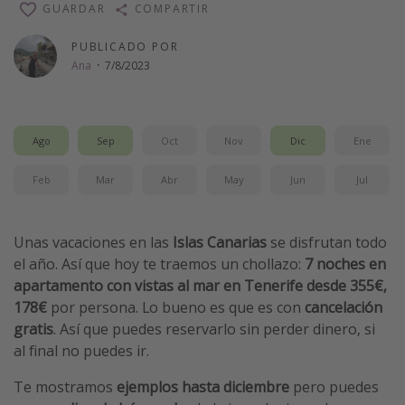
GUARDAR
COMPARTIR
Vacaciones de Playa
PUBLICADO POR
Viajes para singles
Ana
·
7/8/2023
Escapadas románticas
Más temas
Ago
Sep
Oct
Nov
Dic
Ene
Trabajar en el extranjero
Feb
Mar
Abr
May
Jun
Jul
Cruceros por el Mediterráneo
Hoteles más hot de España
Unas vacaciones en las
Islas Canarias
se disfrutan todo
Guía de equipaje de mano
el año. Así que hoy te traemos un chollazo:
7 noches en
Parques de atracciones
apartamento con vistas al mar en Tenerife desde 355€,
178€
por persona. Lo bueno es que es con
cancelación
Viaja con musicales
gratis
. Así que puedes reservarlo sin perder dinero, si
El Rey León el musical
al final no puedes ir.
Harry Potter en Londres y otros destinos
Te mostramos
ejemplos hasta diciembre
pero puedes
Eventos deportivos