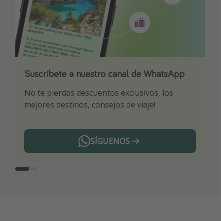
Suscríbete a nuestro canal de WhatsApp
Descarga nuestra app
¡Suscríbete a nuestro canal de Telegram!
No te pierdas descuentos exclusivos, los
Sé el primero en reservar nuestros chollazos
¡Recibe las mejores ofertas seleccionadas para
mejores destinos, consejos de viaje!
ti por nuestros expertos en viajes
SÍGUENOS
Telegram