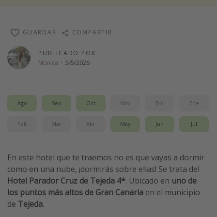
Vacaciones de Playa
Viajes para singles
GUARDAR
COMPARTIR
Escapadas románticas
PUBLICADO POR
Monica
·
5/5/2026
Más temas
Trabajar en el extranjero
Ago
Sep
Oct
Nov
Dic
Ene
Cruceros por el Mediterráneo
Hoteles más hot de España
Feb
Mar
Abr
May
Jun
Jul
Guía de equipaje de mano
Parques de atracciones
En este hotel que te traemos no es que vayas a dormir
Viaja con musicales
como en una nube, ¡dormirás sobre ellas! Se trata del
Hotel Parador Cruz de Tejeda 4*
. Ubicado en
uno de
El Rey León el musical
los puntos más altos de
Gran Canaria
en el municipio
Harry Potter en Londres y otros destinos
de
Tejeda
.
Eventos deportivos