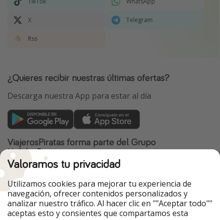
TikTok
WhatsApp
X
Telegram
Rss
¿Quieres recibir nuestras últimas ofertas?
Descarga nuestra App para estar al día
ViajerosPiratas forma parte del Grupo
HolidayPirates
Valoramos tu privacidad
Nuestros mercados
Utilizamos cookies para mejorar tu experiencia de
PiratinViaggio
HolidayPirates
navegación, ofrecer contenidos personalizados y
VakantiePiraten
WakacyjniPiraci
analizar nuestro tráfico. Al hacer clic en ""Aceptar todo""
VoyagesPirates
Ferienpiraten
aceptas esto y consientes que compartamos esta
Urlaubspiraten
Urlaubspiraten