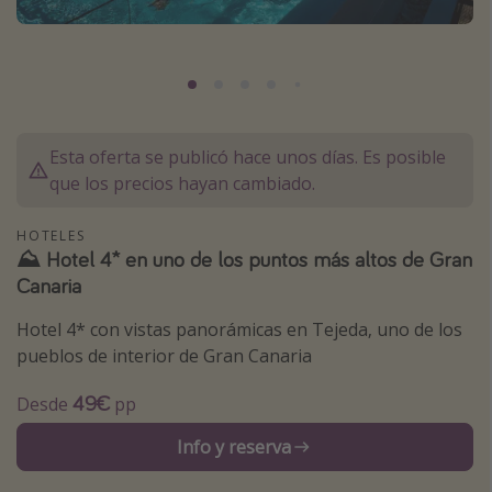
Marruecos
Islas Baleares
México
Tailandia
Esta oferta se publicó hace unos días. Es posible
Maldivas
que los precios hayan cambiado.
Albania
HOTELES
⛰️ Hotel 4* en uno de los puntos más altos de Gran
Inspiración para viajes
Canaria
Camping
Hotel 4* con vistas panorámicas en Tejeda, uno de los
Glamping
pueblos de interior de Gran Canaria
Viajes en tren
49€
Desde
pp
Viajar sola como mujer
Info y reserva
Ofertas para Vacaciones Activas
Viajes en familia