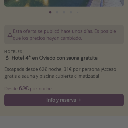
Marruecos
Islas Baleares
México
Esta oferta se publicó hace unos días. Es posible
Tailandia
que los precios hayan cambiado.
Maldivas
HOTELES
Albania
💧 Hotel 4* en Oviedo con sauna gratuita
Escapada desde 62€ noche, 31€ por persona ¡Acceso
Inspiración para viajes
gratis a sauna y piscina cubierta climatizada!
Camping
62€
Desde
por noche
Glamping
Viajes en tren
Info y reserva
Viajar sola como mujer
Ofertas para Vacaciones Activas
Viajes en familia