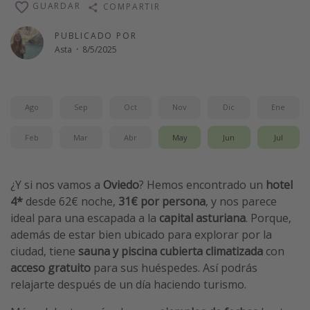
GUARDAR
COMPARTIR
Vacaciones de Playa
PUBLICADO POR
Viajes para singles
Asta
·
8/5/2025
Escapadas románticas
Más temas
Ago
Sep
Oct
Nov
Dic
Ene
Trabajar en el extranjero
Feb
Mar
Abr
May
Jun
Jul
Cruceros por el Mediterráneo
Hoteles más hot de España
¿Y si nos vamos a
Oviedo
? Hemos encontrado un
hotel
Guía de equipaje de mano
4*
desde 62€ noche,
31€ por persona
, y nos parece
Parques de atracciones
ideal para una escapada a la
capital asturiana
. Porque,
además de estar bien ubicado para explorar por la
Viaja con musicales
ciudad, tiene
sauna y piscina cubierta climatizada
con
El Rey León el musical
acceso gratuito
para sus huéspedes. Así podrás
Harry Potter en Londres y otros destinos
relajarte después de un día haciendo turismo.
Eventos deportivos