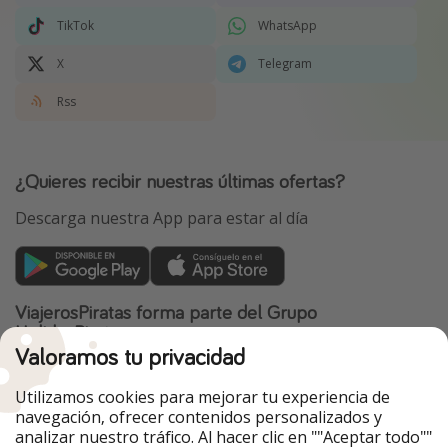
TikTok
WhatsApp
X
Telegram
Rss
¿Quieres recibir nuestras últimas ofertas?
Descarga nuestra App para estar al día
ViajerosPiratas forma parte del Grupo
HolidayPirates
Valoramos tu privacidad
Nuestros mercados
Utilizamos cookies para mejorar tu experiencia de
PiratinViaggio
HolidayPirates
navegación, ofrecer contenidos personalizados y
VakantiePiraten
WakacyjniPiraci
analizar nuestro tráfico. Al hacer clic en ""Aceptar todo""
VoyagesPirates
Ferienpiraten