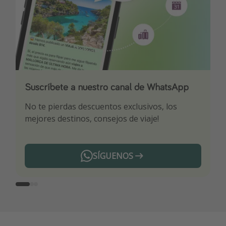
Suscríbete a nuestro canal de WhatsApp
Descarga nuestra app
¡Suscríbete a nuestro canal de Telegram!
No te pierdas descuentos exclusivos, los
Sé el primero en reservar nuestros chollazos
¡Recibe las mejores ofertas seleccionadas para
mejores destinos, consejos de viaje!
ti por nuestros expertos en viajes
SÍGUENOS
Telegram