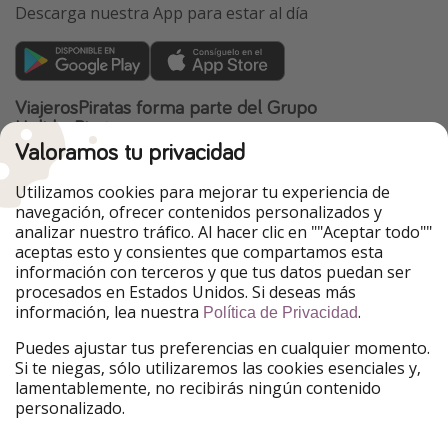
Descarga nuestra App para estar al día
ViajerosPiratas forma parte del Grupo
HolidayPirates
Valoramos tu privacidad
Nuestros mercados
Utilizamos cookies para mejorar tu experiencia de
PiratinViaggio
HolidayPirates
navegación, ofrecer contenidos personalizados y
VakantiePiraten
WakacyjniPiraci
analizar nuestro tráfico. Al hacer clic en ""Aceptar todo""
VoyagesPirates
Ferienpiraten
aceptas esto y consientes que compartamos esta
Urlaubspiraten
Urlaubspiraten
información con terceros y que tus datos puedan ser
TravelPirates
procesados en Estados Unidos. Si deseas más
información, lea nuestra
.
Nuestro grupo
Política de Privacidad
HolidayPirates Group
Puedes ajustar tus preferencias en cualquier momento.
Si te niegas, sólo utilizaremos las cookies esenciales y,
Conócenos mejor
Información legal
lamentablemente, no recibirás ningún contenido
personalizado.
Sobre ViajerosPiratas
Términos y condiciones