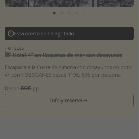
Marruecos
Islas Baleares
México
Esta oferta se ha agotado
Tailandia
Maldivas
HOTELES
🌺 Hotel 4* en Roquetas de mar con desayunos
Albania
Escapada a la Costa de Almería con desayunos en hotel
4* con TOBOGANES desde 119€, 60€ por persona
Inspiración para viajes
Camping
60€
Desde
pp
Glamping
Info y reserva
Viajes en tren
Viajar sola como mujer
Ofertas para Vacaciones Activas
Viajes en familia