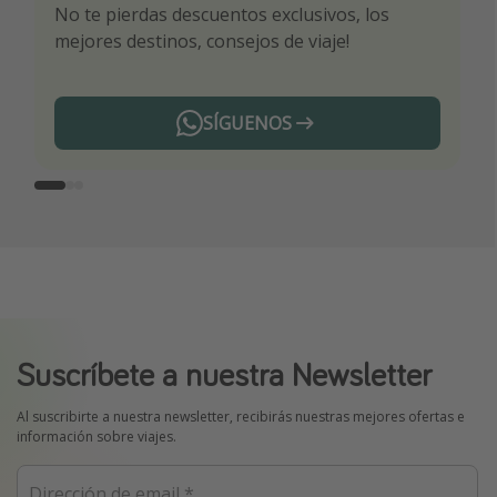
No te pierdas descuentos exclusivos, los
Sé el primero en reservar nuestros chollazos
¡Recibe las mejores ofertas seleccionadas para
mejores destinos, consejos de viaje!
ti por nuestros expertos en viajes
SÍGUENOS
Telegram
Suscríbete a nuestra Newsletter
Al suscribirte a nuestra newsletter, recibirás nuestras mejores ofertas e
información sobre viajes.