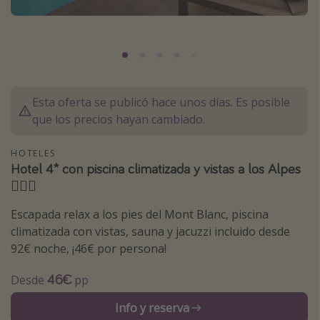
Marruecos
Islas Baleares
México
Tailandia
Esta oferta se publicó hace unos días. Es posible
Maldivas
que los precios hayan cambiado.
Albania
HOTELES
Hotel 4* con piscina climatizada y vistas a los Alpes
Inspiración para viajes
🧖🏻‍♀️
Camping
Escapada relax a los pies del Mont Blanc, piscina
Glamping
climatizada con vistas, sauna y jacuzzi incluido desde
Viajes en tren
92€ noche, ¡46€ por persona!
Viajar sola como mujer
46€
Desde
pp
Ofertas para Vacaciones Activas
Info y reserva
Viajes en familia