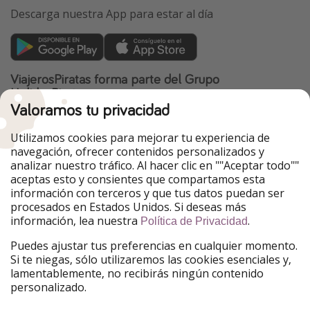
Descarga nuestra App para estar al día
ViajerosPiratas forma parte del Grupo
HolidayPirates
Valoramos tu privacidad
Nuestros mercados
Utilizamos cookies para mejorar tu experiencia de
PiratinViaggio
HolidayPirates
navegación, ofrecer contenidos personalizados y
VakantiePiraten
WakacyjniPiraci
analizar nuestro tráfico. Al hacer clic en ""Aceptar todo""
VoyagesPirates
Ferienpiraten
aceptas esto y consientes que compartamos esta
Urlaubspiraten
Urlaubspiraten
información con terceros y que tus datos puedan ser
TravelPirates
procesados en Estados Unidos. Si deseas más
información, lea nuestra
.
Nuestro grupo
Política de Privacidad
HolidayPirates Group
Puedes ajustar tus preferencias en cualquier momento.
Si te niegas, sólo utilizaremos las cookies esenciales y,
Conócenos mejor
Información legal
lamentablemente, no recibirás ningún contenido
personalizado.
Sobre ViajerosPiratas
Términos y condiciones