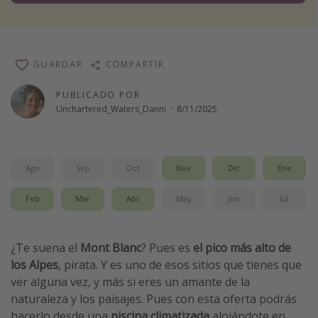
Vacaciones de Playa
Viajes para singles
Escapadas románticas
GUARDAR
COMPARTIR
PUBLICADO POR
Más temas
Unchartered_Waters_Danni
·
8/11/2025
Trabajar en el extranjero
Cruceros por el Mediterráneo
Ago
Sep
Oct
Nov
Dic
Ene
Hoteles más hot de España
Guía de equipaje de mano
Feb
Mar
Abr
May
Jun
Jul
Parques de atracciones
Viaja con musicales
¿Te suena el
Mont Blanc
? Pues es
el pico más alto de
los Alpes
, pirata. Y es uno de esos sitios que tienes que
El Rey León el musical
ver alguna vez, y más si eres un amante de la
Harry Potter en Londres y otros destinos
naturaleza y los paisajes. Pues con esta oferta podrás
Eventos deportivos
hacerlo desde una
piscina climatizada
alojándote en