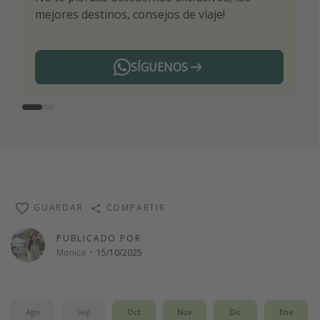
mejores destinos, consejos de viaje!
ti por nuestros expertos en viajes
SÍGUENOS
Telegram
GUARDAR
COMPARTIR
PUBLICADO POR
Monica
·
15/10/2025
Ago
Sep
Oct
Nov
Dic
Ene