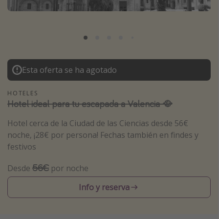
Marruecos
Islas Baleares
México
Tailandia
Esta oferta se ha agotado
Maldivas
Albania
HOTELES
Hotel ideal para tu escapada a Valencia 🥘
Inspiración para viajes
Hotel cerca de la Ciudad de las Ciencias desde 56€
noche, ¡28€ por persona! Fechas también en findes y
Camping
festivos
Glamping
56€
Desde
por noche
Viajes en tren
Viajar sola como mujer
Info y reserva
Ofertas para Vacaciones Activas
Viajes en familia