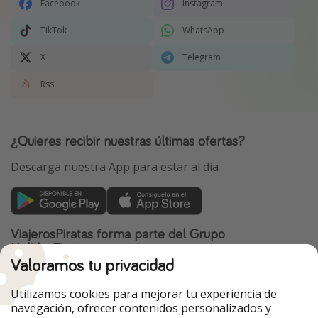
Facebook
Instagram
TikTok
WhatsApp
X
Telegram
Rss
¿Quieres recibir nuestras últimas ofertas?
Descarga nuestra App para estar al día
ViajerosPiratas forma parte del Grupo
HolidayPirates
Valoramos tu privacidad
Nuestros mercados
Utilizamos cookies para mejorar tu experiencia de
PiratinViaggio
HolidayPirates
navegación, ofrecer contenidos personalizados y
VakantiePiraten
WakacyjniPiraci