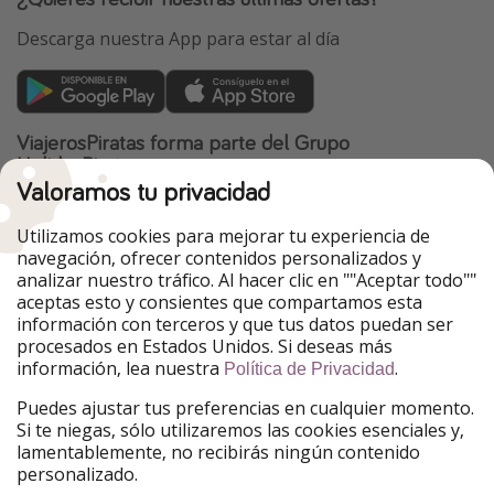
Descarga nuestra App para estar al día
ViajerosPiratas forma parte del Grupo
HolidayPirates
Valoramos tu privacidad
Nuestros mercados
Utilizamos cookies para mejorar tu experiencia de
PiratinViaggio
HolidayPirates
navegación, ofrecer contenidos personalizados y
VakantiePiraten
WakacyjniPiraci
analizar nuestro tráfico. Al hacer clic en ""Aceptar todo""
VoyagesPirates
Ferienpiraten
aceptas esto y consientes que compartamos esta
Urlaubspiraten
Urlaubspiraten
información con terceros y que tus datos puedan ser
TravelPirates
procesados en Estados Unidos. Si deseas más
información, lea nuestra
.
Nuestro grupo
Política de Privacidad
HolidayPirates Group
Puedes ajustar tus preferencias en cualquier momento.
Si te niegas, sólo utilizaremos las cookies esenciales y,
Conócenos mejor
Información legal
lamentablemente, no recibirás ningún contenido
personalizado.
Sobre ViajerosPiratas
Términos y condiciones