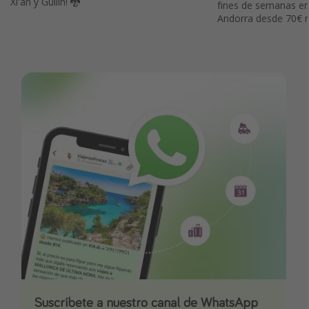
Xi'an y Guilin! 🐉
fines de semanas en
Andorra desde 70€ n
Suscríbete a nuestro canal de WhatsApp
Descarga nuestra app
¡Suscríbete a nuestro canal de Telegram!