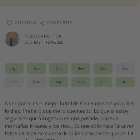
Vacaciones de Playa
Viajes para singles
GUARDAR
COMPARTIR
Escapadas románticas
PUBLICADO POR
Escarlata
·
16/4/2026
Más temas
Trabajar en el extranjero
Cruceros por el Mediterráneo
Ago
Sep
Oct
Nov
Dic
Ene
Hoteles más hot de España
Feb
Mar
Abr
May
Jun
Jul
Guía de equipaje de mano
Parques de atracciones
A ver que si es el mejor hotel de China no seré yo quien
Viaja con musicales
lo diga. Prefiero que me lo cuentes tú. Lo que si estoy
segura es que Yangshuo es una pasada, con sus
El Rey León el musical
montañas irreales y los ríos… Es que sólo hace falta ver
Harry Potter en Londres y otros destinos
fotos para darse cuenta de lo impresionante que es. La
Eventos deportivos