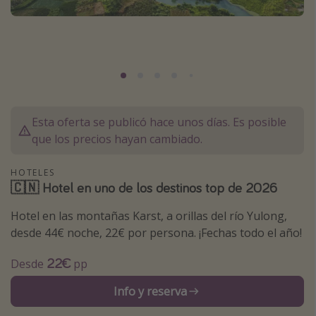
Marruecos
Islas Baleares
México
Tailandia
Maldivas
Esta oferta se publicó hace unos días. Es posible
Albania
que los precios hayan cambiado.
Inspiración para viajes
HOTELES
🇨🇳 Hotel en uno de los destinos top de 2026
Camping
Hotel en las montañas Karst, a orillas del río Yulong,
Glamping
desde 44€ noche, 22€ por persona. ¡Fechas todo el año!
Viajes en tren
22€
Desde
pp
Viajar sola como mujer
Ofertas para Vacaciones Activas
Info y reserva
Viajes en familia