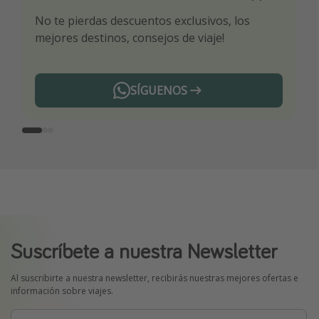
No te pierdas descuentos exclusivos, los
Sé el primero en reservar nuestros chollazos
¡Recibe las mejores ofertas seleccionadas para
mejores destinos, consejos de viaje!
ti por nuestros expertos en viajes
SÍGUENOS
Telegram
Suscríbete a nuestra Newsletter
Al suscribirte a nuestra newsletter, recibirás nuestras mejores ofertas e
información sobre viajes.