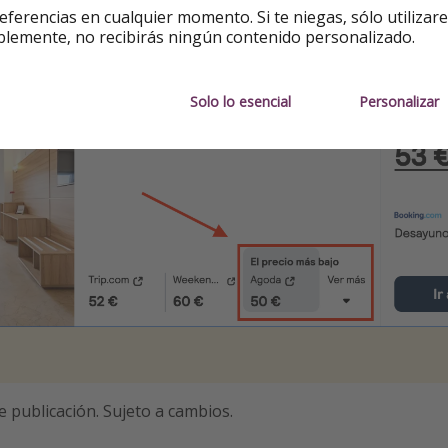
eferencias en cualquier momento. Si te niegas, sólo utilizar
50€ | por persona: 25€
blemente, no recibirás ningún contenido personalizado.
Solo lo esencial
Personalizar
e publicación. Sujeto a cambios.