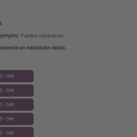
s
ejemplos
. Puedes cambiarlas.
estancia en habitación doble.
05 - 56€
05 - 55€
05 - 56€
05 - 58€
05 - 56€