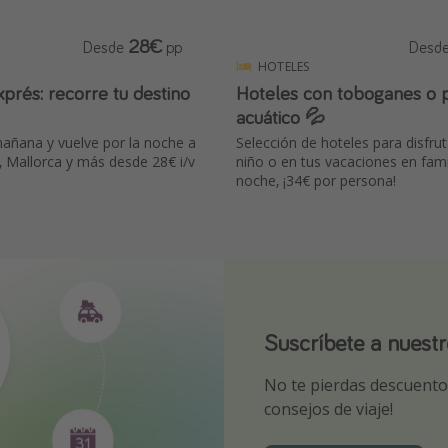
28€
Desde
pp
Desd
HOTELES
xprés: recorre tu destino
Hoteles con toboganes o 
acuático 💦
mañana y vuelve por la noche a
Selección de hoteles para disfr
 Mallorca y más desde 28€ i/v
niño o en tus vacaciones en fam
noche, ¡34€ por persona!
Suscríbete a nuest
¡Suscríbete a nuest
Descarga nuestra 
No te pierdas descuentos
¡Recibe las mejores ofer
Sé el primero en reserva
consejos de viaje!
expertos en viajes