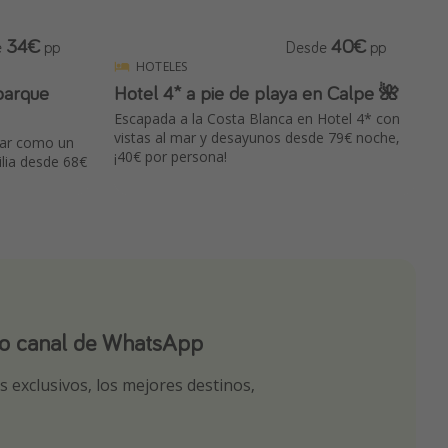
34€
40€
e
pp
Desde
pp
HOTELES
parque
Hotel 4* a pie de playa en Calpe 🌺
Escapada a la Costa Blanca en Hotel 4* con
vistas al mar y desayunos desde 79€ noche,
utar como un
¡40€ por persona!
ilia desde 68€
ro canal de WhatsApp
ro canal de Telegram!
app
 exclusivos, los mejores destinos,
tas seleccionadas para ti por nuestros
r nuestros chollazos