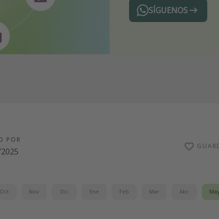
SÍGUENOS
Telegram
O POR
GUAR
/2025
Oct
Nov
Dic
Ene
Feb
Mar
Abr
Ma