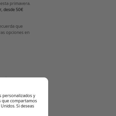
 esta primavera.
, desde 50€
ecuerda que
ras opciones en
scojas en
s personalizados y
ntes que compartamos
 Unidos. Si deseas