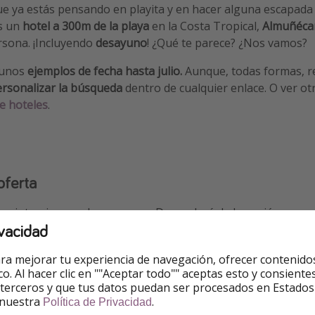
e ya estás pensando en playita y en hacer alguna escapada
s un
hotel a 300m de la playa
en la Costa Tropical,
Almuñécar
rsona. ¡Incluyendo
desayuno
! ¿Qué te parece? ¿Nos vamos?
gunos
ejemplos de fecha hasta julio.
Aunque, todas formas, r
rsonalizar la búsqueda
dentro de cualquier enlace. O ver ot
e hoteles
.
oferta
 no interviene en las reservas. Dependerá de la opción que e
vacidad
a más económica:
ra mejorar tu experiencia de navegación, ofrecer contenido
ico. Al hacer clic en ""Aceptar todo"" aceptas esto y consie
 terceros y que tus datos puedan ser procesados en Estados
serva
 nuestra
.
Política de Privacidad