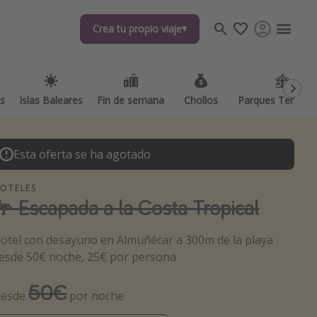
Crea tu propio viaje
as
Islas Baleares
Fin de semana
Chollos
Parques Temátic
Esta oferta se ha agotado
OTELES
🦩 Escapada a la Costa Tropical
os destinos
otel con desayuno en Almuñécar a 300m de la playa
esde 50€ noche, 25€ por persona
50€
esde
por noche