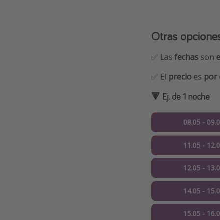
Otras opcione
✅ Las
fechas
son
✅ El
precio
es
por 
🔻 Ej. de 1 noche
08.05 - 09.
11.05 - 12.
12.05 - 13.
14.05 - 15.
15.05 - 16.