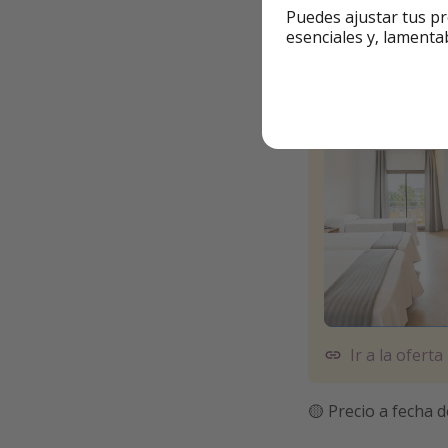
Puedes ajustar tus pr
Precio
por noche: 
esenciales y, lamenta
Ir a la oferta
🟡 Precio a fecha d