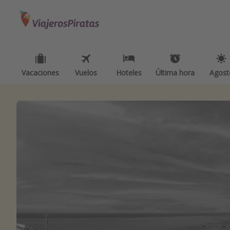
Categorías
Destinos
Inspiración p
Vuelos
Todos los destinos
Camping
Hoteles
Tenerife
Glamping
Vacaciones
Vuelos
Hoteles
Última hora
Agost
Viajes
Grecia
Viajes en t
Cruceros
Marruecos
Viajar sol
Islas Baleares
Ofertas pa
México
Viajes en f
Tailandia
Vacaciones
Maldivas
Viajes para
Albania
Escapadas