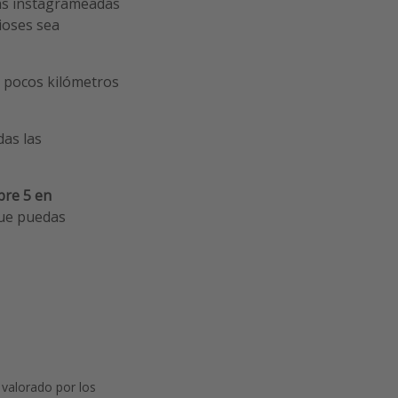
más instagrameadas
dioses sea
a pocos kilómetros
das las
bre 5 en
que puedas
 valorado por los