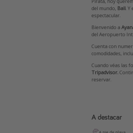
Pirata, hoy querem
del mundo,
Bali
. Y
espectacular.
Bienvenido a
Ayana
del Aeropuerto Int
Cuenta con numeros
comodidades, incl
Cuando véas las f
Tripadvisor.
Contin
reservar.
A destacar
A pie de playa