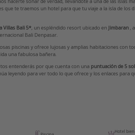
os hacerte soñar de verdad, llevándote a una de las islas 
 es que te traemos un hotel para que tu viaje a la isla de los 
 Villas Bali 5*
, un espléndido resort ubicado en
Jimbaran
, 
ernacional Bali Denpasar.
as piscinas y ofrece lujosas y amplias habitaciones con to
uida una fabulosa bañera.
otos entenderás por que cuenta con una
puntuación de 5 so
úa leyendo para ver todo lo que ofrece y los enlaces para 
Hotel bien
Piscina