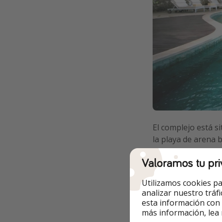
El complejo está s
la playa de arena b
metros sobre la b
Valoramos tu pri
multilingüe está s
Utilizamos cookies pa
Info y re
analizar nuestro tráf
esta información con
más información, lea