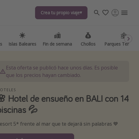
Crea tu propio viaje
Crea tu propio viaje
as
as
Islas Baleares
Islas Baleares
Fin de semana
Fin de semana
Chollos
Chollos
Parques Temátic
Parques Temátic
Esta oferta se publicó hace unos días. Es posible
que los precios hayan cambiado.
OTELES
🌸 Hotel de ensueño en BALI con 14
os destinos
piscinas 💦
esort 5* frente al mar que te dejará sin palabras 💙