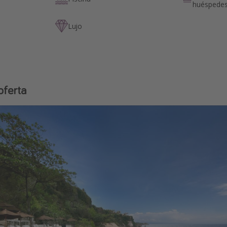
huéspede
Lujo
oferta