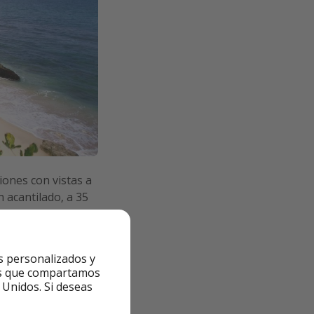
iones con vistas a
n acantilado, a 35
er
. El personal
cia.
s personalizados y
ntes que compartamos
 Unidos. Si deseas