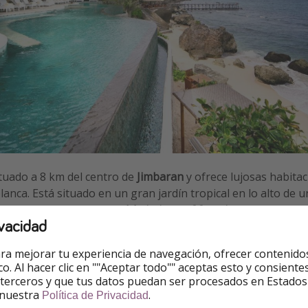
ituado a 8 km del centro de
Jimbaran
y ofrece lujosas habitac
lanca. Está situado en un gran jardín tropical en lo alto de u
ahía de Jimbaran. Ofrece
14 piscinas
y
26 opciones para com
vacidad
iempre dispuesto a ayudar a los huéspedes durante su estan
ra mejorar tu experiencia de navegación, ofrecer contenido
serva
ico. Al hacer clic en ""Aceptar todo"" aceptas esto y consie
 terceros y que tus datos puedan ser procesados en Estados
 nuestra
.
Política de Privacidad