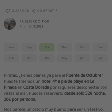
Vacaciones de Playa
GUARDAR
COMPARTIR
Viajes para singles
PUBLICADO POR
Escapadas románticas
Ana
·
24/9/2023
Más temas
Trabajar en el extranjero
Ago
Sep
Oct
Nov
Dic
Ene
Cruceros por el Mediterráneo
Feb
Mar
Abr
May
Jun
Jul
Hoteles más hot de España
Guía de equipaje de mano
Piratas, ¿tienes planes ya para el
Puente de Octubre
?
Parques de atracciones
Pues te traemos un
hotel 4* a pie de playa en La
Viaja con musicales
Pineda
en
Costa Dorada
por si quieres desconectar con
vistas al mar. Puedes reservarlo
desde solo 52€ noche,
El Rey León el musical
26€ por persona.
Harry Potter en Londres y otros destinos
Nos parece un precio muy bueno para ser un festivo,
Eventos deportivos