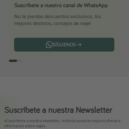
Suscríbete a nuestro canal de WhatsApp
Descarga nuestra app
¡Suscríbete a nuestro canal de Telegram!
No te pierdas descuentos exclusivos, los
Sé el primero en reservar nuestros chollazos
¡Recibe las mejores ofertas seleccionadas para
mejores destinos, consejos de viaje!
ti por nuestros expertos en viajes
SÍGUENOS
Telegram
Suscríbete a nuestra Newsletter
Al suscribirte a nuestra newsletter, recibirás nuestras mejores ofertas e
información sobre viajes.