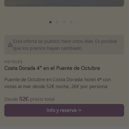
Marruecos
Islas Baleares
México
Tailandia
Esta oferta se publicó hace unos días. Es posible
Maldivas
que los precios hayan cambiado.
Albania
HOTELES
Costa Dorada 4* en el Puente de Octubre
Inspiración para viajes
Puente de Octubre en Costa Dorada: hotel 4* con
Camping
vistas al mar desde 52€ noche, 26€ por persona
Glamping
52€
Desde
precio total
Viajes en tren
Viajar sola como mujer
Info y reserva
Ofertas para Vacaciones Activas
Viajes en familia