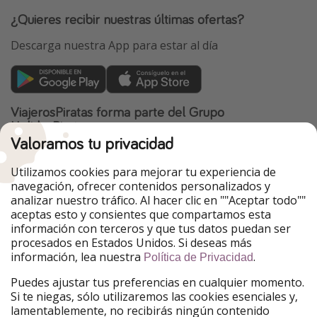
¿Quieres recibir nuestras últimas ofertas?
Descarga nuestra App para estar al día
ViajerosPiratas forma parte del Grupo
HolidayPirates
Valoramos tu privacidad
Nuestros mercados
Utilizamos cookies para mejorar tu experiencia de
PiratinViaggio
HolidayPirates
navegación, ofrecer contenidos personalizados y
VakantiePiraten
WakacyjniPiraci
analizar nuestro tráfico. Al hacer clic en ""Aceptar todo""
VoyagesPirates
Ferienpiraten
aceptas esto y consientes que compartamos esta
Urlaubspiraten
Urlaubspiraten
información con terceros y que tus datos puedan ser
TravelPirates
procesados en Estados Unidos. Si deseas más
información, lea nuestra
.
Nuestro grupo
Política de Privacidad
HolidayPirates Group
Puedes ajustar tus preferencias en cualquier momento.
Si te niegas, sólo utilizaremos las cookies esenciales y,
Conócenos mejor
Información legal
lamentablemente, no recibirás ningún contenido