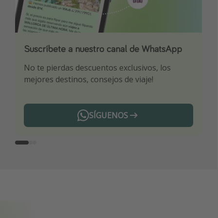
Suscríbete a nuestro canal de WhatsApp
Descarga nuestra app
¡Suscríbete a nuestro canal de Telegram!
No te pierdas descuentos exclusivos, los
Sé el primero en reservar nuestros chollazos
¡Recibe las mejores ofertas seleccionadas para
mejores destinos, consejos de viaje!
ti por nuestros expertos en viajes
SÍGUENOS
Telegram