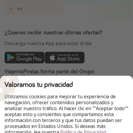
Rss
¿Quieres recibir nuestras últimas ofertas?
Descarga nuestra App para estar al día
ViajerosPiratas forma parte del Grupo
HolidayPirates
Valoramos tu privacidad
Nuestros mercados
Utilizamos cookies para mejorar tu experiencia de
PiratinViaggio
HolidayPirates
navegación, ofrecer contenidos personalizados y
VakantiePiraten
WakacyjniPiraci
analizar nuestro tráfico. Al hacer clic en ""Aceptar todo""
VoyagesPirates
Ferienpiraten
aceptas esto y consientes que compartamos esta
Urlaubspiraten
Urlaubspiraten
información con terceros y que tus datos puedan ser
TravelPirates
procesados en Estados Unidos. Si deseas más
información, lea nuestra
.
Nuestro grupo
Política de Privacidad