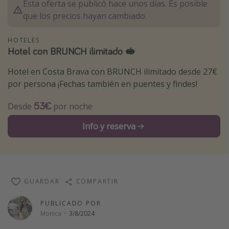
Esta oferta se publicó hace unos días. Es posible
Vacaciones de Playa
que los precios hayan cambiado.
Viajes para singles
HOTELES
Escapadas románticas
Hotel con BRUNCH ilimitado 🥪
Hotel en Costa Brava con BRUNCH ilimitado desde 27€
Más temas
por persona ¡Fechas también en puentes y findes!
Trabajar en el extranjero
53€
Desde
por noche
Cruceros por el Mediterráneo
Info y reserva
Hoteles más hot de España
Guía de equipaje de mano
Parques de atracciones
Viaja con musicales
GUARDAR
COMPARTIR
El Rey León el musical
PUBLICADO POR
Harry Potter en Londres y otros destinos
Monica
·
3/8/2024
Eventos deportivos