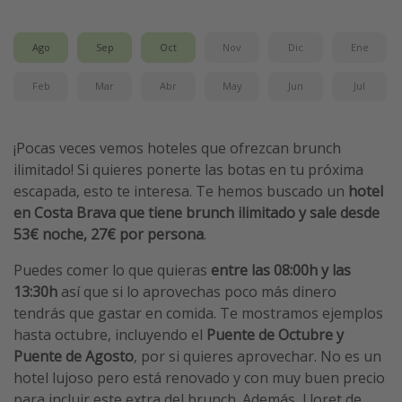
Ago
Sep
Oct
Nov
Dic
Ene
Feb
Mar
Abr
May
Jun
Jul
¡Pocas veces vemos hoteles que ofrezcan brunch
ilimitado! Si quieres ponerte las botas en tu próxima
escapada, esto te interesa. Te hemos buscado un
hotel
en Costa Brava que tiene brunch ilimitado y sale desde
53€ noche, 27€ por persona
.
Puedes comer lo que quieras
entre las 08:00h y las
13:30h
así que si lo aprovechas poco más dinero
tendrás que gastar en comida. Te mostramos ejemplos
hasta octubre, incluyendo el
Puente de Octubre y
Puente de Agosto
, por si quieres aprovechar. No es un
hotel lujoso pero está renovado y con muy buen precio
para incluir este extra del brunch. Además, Lloret de