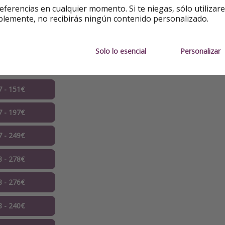
s
eferencias en cualquier momento. Si te niegas, sólo utilizar
blemente, no recibirás ningún contenido personalizado.
ejemplos
. Puedes cambiarlas.
estancia en habitación doble
.
Solo lo esencial
Personalizar
7 - 151€
7 - 197€
7 - 249€
8 - 278€
8 - 276€
8 - 240€