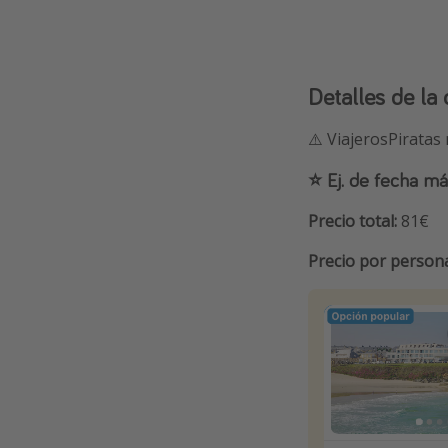
Detalles de la 
⚠️ ViajerosPiratas
⭐️ Ej. de fecha m
Precio total:
81€
Precio por person