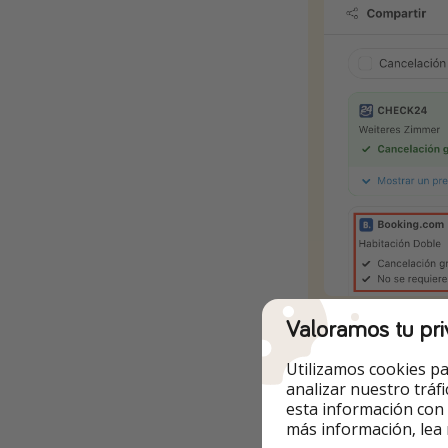
Ir a la oferta
Valoramos tu pri
Utilizamos cookies pa
analizar nuestro tráf
esta información con
más información, lea