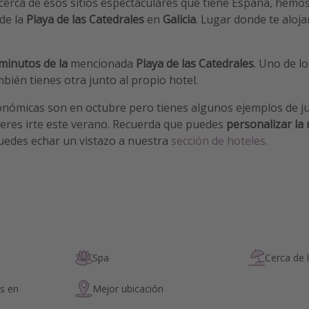
cerca de esos sitios espectaculares que tiene España, hemo
de la
Playa de las Catedrales
en
Galicia
. Lugar donde te aloj
minutos de la
mencionada
Playa de las Catedrales
. Uno de l
bién tienes otra junto al propio hotel.
onómicas son en octubre pero tienes algunos ejemplos de ju
ieres irte este verano. Recuerda que puedes
personalizar la
uedes echar un vistazo a nuestra
sección de hoteles.
Spa
Cerca de 
s en
Mejor ubicación