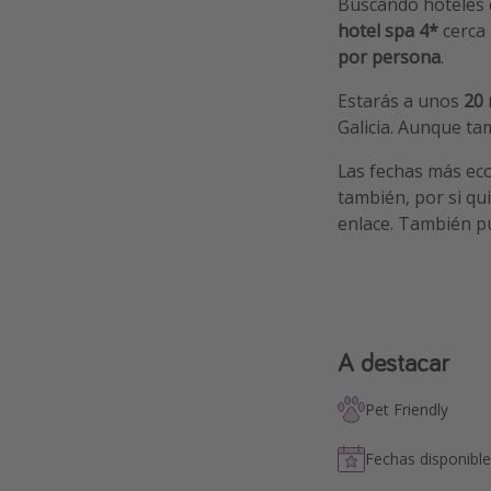
Buscando hoteles 
hotel spa 4*
cerca 
por persona
.
Estarás a unos
20 
Galicia. Aunque tam
Las fechas más ec
también, por si qu
enlace. También p
A destacar
Pet Friendly
Fechas disponible