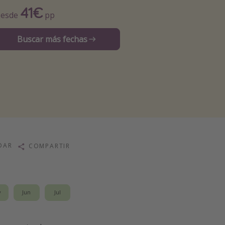
41€
esde
pp
Buscar más fechas
DAR
COMPARTIR
y
Jun
Jul