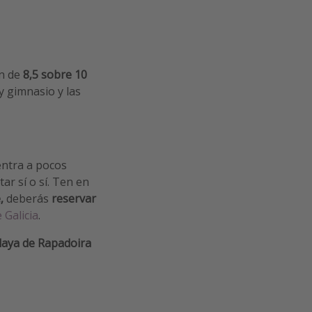
ón de
8,5 sobre 10
 y gimnasio y las
entra a pocos
ar sí o sí. Ten en
,
deberás
reservar
 Galicia
.
laya de Rapadoira