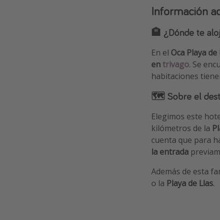
Información ad
🏨 ¿Dónde te alo
En el
Oca Playa de 
en
trivago
. Se enc
habitaciones tienen
🗺 Sobre el dest
Elegimos este hot
kilómetros de la
Pl
cuenta que para hac
la entrada
previame
Además de esta fa
o la
Playa de Llas
.