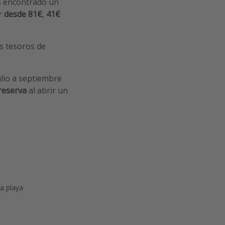
s encontrado un
ar
desde 81€
,
41€
os tesoros de
lio a septiembre
 reserva
al abrir un
la playa