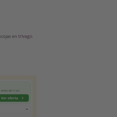
escojas en
trivago
.