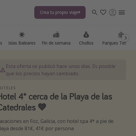
Crea tu propio viaje
Crea tu propio viaje
as
as
Islas Baleares
Islas Baleares
Fin de semana
Fin de semana
Chollos
Chollos
Parques Temátic
Parques Temátic
Esta oferta se publicó hace unos días. Es posible
que los precios hayan cambiado.
OTELES
Hotel 4* cerca de la Playa de las
os destinos
Catedrales 💙
acaciones en Foz, Galicia, con hotel spa 4* a pie de
laya desde 81€, 41€ por persona