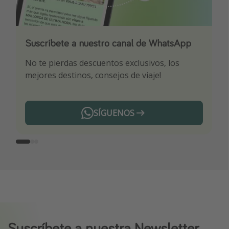
Suscríbete a nuestro canal de WhatsApp
Descarga nuestra app
¡Suscríbete a nuestro canal de Telegram!
No te pierdas descuentos exclusivos, los
Sé el primero en reservar nuestros chollazos
¡Recibe las mejores ofertas seleccionadas para
mejores destinos, consejos de viaje!
ti por nuestros expertos en viajes
SÍGUENOS
Telegram
Suscríbete a nuestra Newsletter