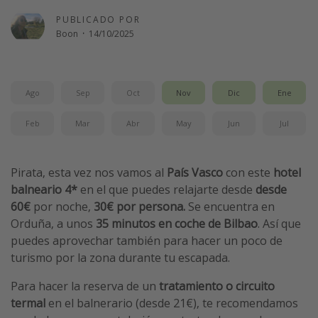
Vacaciones de Playa
PUBLICADO POR
Boon
·
14/10/2025
Viajes para singles
Escapadas románticas
Ago
Sep
Oct
Nov
Dic
Ene
Más temas
Feb
Mar
Abr
May
Jun
Jul
Trabajar en el extranjero
Cruceros por el Mediterráneo
Pirata, esta vez nos vamos al
País Vasco
con este
hotel
Hoteles más hot de España
balneario 4*
en el que puedes relajarte desde
desde
Guía de equipaje de mano
60€
por noche,
30€ por persona.
Se encuentra en
Orduña, a unos
35 minutos en coche de Bilbao
. Así que
Parques de atracciones
puedes aprovechar también para hacer un poco de
Viaja con musicales
turismo por la zona durante tu escapada.
El Rey León el musical
Para hacer la reserva de un
tratamiento o circuito
Harry Potter en Londres y otros destinos
termal
en el balnerario (desde 21€), te recomendamos
Eventos deportivos