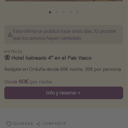
Marruecos
Islas Baleares
México
Esta oferta se publicó hace unos días. Es posible
Tailandia
que los precios hayan cambiado.
Maldivas
HOTELES
Albania
🦋 Hotel balneario 4* en el País Vasco
Relájate en Orduña desde 60€ noche, 30€ por persona
Inspiración para viajes
Camping
60€
Desde
por noche
Glamping
Info y reserva
Viajes en tren
Viajar sola como mujer
Ofertas para Vacaciones Activas
GUARDAR
COMPARTIR
Viajes en familia