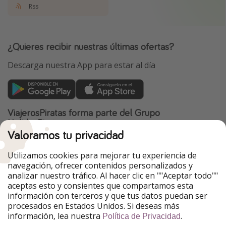
Rss
¿Quieres recibir nuestras últimas ofertas?
Descarga nuestra App para estar al día
ViajerosPiratas forma parte del Grupo
HolidayPirates
Valoramos tu privacidad
Nuestros mercados
Utilizamos cookies para mejorar tu experiencia de
PiratinViaggio
HolidayPirates
navegación, ofrecer contenidos personalizados y
VakantiePiraten
WakacyjniPiraci
analizar nuestro tráfico. Al hacer clic en ""Aceptar todo""
VoyagesPirates
Ferienpiraten
aceptas esto y consientes que compartamos esta
Urlaubspiraten
Urlaubspiraten
información con terceros y que tus datos puedan ser
TravelPirates
procesados en Estados Unidos. Si deseas más
información, lea nuestra
.
Nuestro grupo
Política de Privacidad