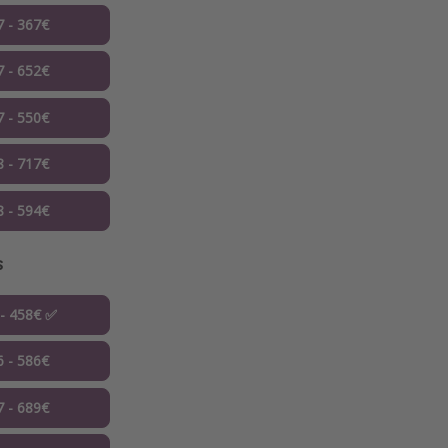
7 - 367€
7 - 652€
7 - 550€
8 - 717€
8 - 594€
s
 - 458€ ✅
6 - 586€
7 - 689€