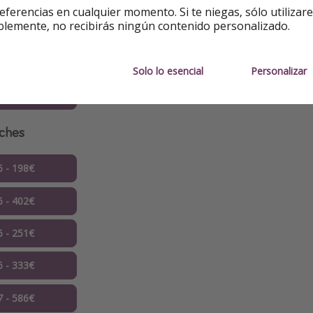
eferencias en cualquier momento. Si te niegas, sólo utilizar
blemente, no recibirás ningún contenido personalizado.
06 - 54€
6 - 160€
Solo lo esencial
Personalizar
7 - 216€
oches
6 - 198€
6 - 402€
6 - 251€
6 - 333€
7 - 586€