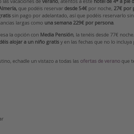
o las vacaciones de
verano
, atentos a este
hotel de 4* a pie 
Almería,
que podéis reservar
desde 54€
por noche,
27€ por 
ratis
sin pago por adelantado, así que podéis reservarlo sin
stancias largas como
una semana
229€ por persona
.
resa la opción con
Media Pensión
, la tenéis desde 77€ noche
éis alojar a un niño gratis
y en las fechas que no lo incluya
stino, echadle un vistazo a todas las
ofertas de verano
que 
ar