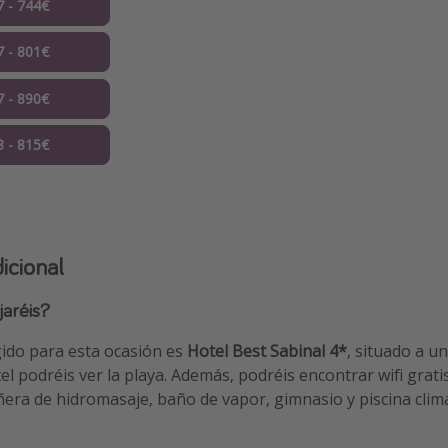
7 - 744€
7 - 801€
7 - 890€
8 - 815€
icional
jaréis?
gido para esta ocasión es
Hotel Best Sabinal 4*
, situado a u
el podréis ver la playa. Además, podréis encontrar wifi gratis
era de hidromasaje, baño de vapor, gimnasio y piscina clim