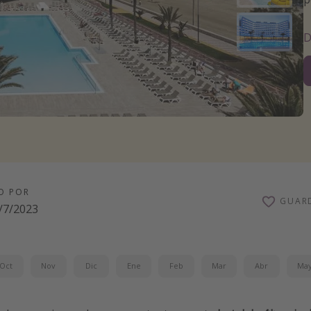
D
O POR
GUAR
/7/2023
Oct
Nov
Dic
Ene
Feb
Mar
Abr
Ma