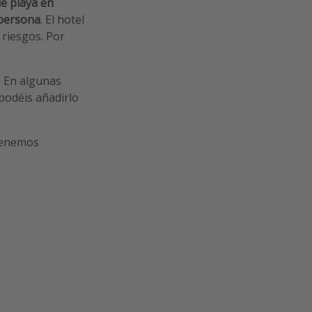
de playa en
persona
. El hotel
 riesgos. Por
. En algunas
 podéis añadirlo
tenemos