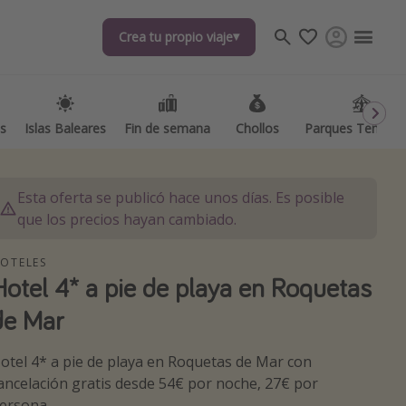
Crea tu propio viaje
Crea tu propio viaje
as
as
Islas Baleares
Islas Baleares
Fin de semana
Fin de semana
Chollos
Chollos
Parques Temátic
Parques Temátic
Esta oferta se publicó hace unos días. Es posible
que los precios hayan cambiado.
OTELES
Hotel 4* a pie de playa en Roquetas
os destinos
de Mar
otel 4* a pie de playa en Roquetas de Mar con
ancelación gratis desde 54€ por noche, 27€ por
ersona