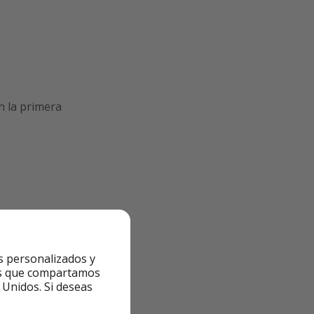
 la primera
 son por habitación
s personalizados y
ntes que compartamos
 Unidos. Si deseas