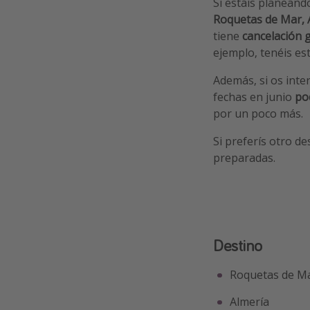
Si estáis planeand
Roquetas de Mar, 
tiene
cancelación g
ejemplo, tenéis e
Además, si os inte
fechas en junio
pod
por un poco más.
Si preferís otro de
preparadas.
Destino
Roquetas de M
Almería