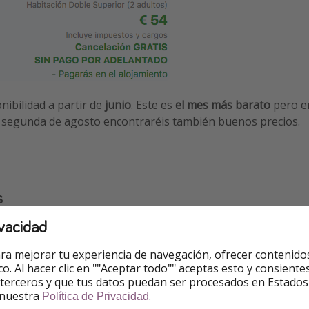
onibilidad a partir de
junio
. Este es
el mes más barato
pero en
y segunda de agosto encontraréis también buenos precios.
s
vacidad
 mostramos son ejemplos que podéis modificar. Los precios
ra mejorar tu experiencia de navegación, ofrecer contenido
ico. Al hacer clic en ""Aceptar todo"" aceptas esto y consie
ches
 terceros y que tus datos puedan ser procesados en Estados
 nuestra
.
Política de Privacidad
6 - 54€ ✅