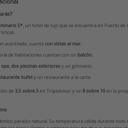
icional
jarás?
eminaris 5*
, un hotel de lujo que se encuentra en Puerto de l
ísticas:
un acantilado, cuenta
con vistas al mar.
ría de habitaciones cuentan con un
balcón.
n
spa
,
dos piscinas exteriores
y un gimnasio.
taurante bufet
y un restaurante a la carta.
ción de
3,5 sobre 5
en Tripadvisor y un
8 sobre 10
en la prop
ino
éntico paraíso natural. Su temperatura cálida durante todo 
ualquier época. Vamos a empezar por uno de sus mayores atra