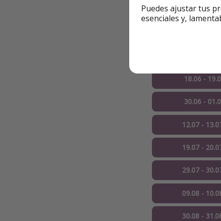
Puedes ajustar tus pr
✅ El
precio
es
por
esenciales y, lamenta
🔻 Ej. de 1 noche
14.06 - 15.0
18.06 - 19.
30.06 - 01.
12.07 - 13.0
19.07 - 20.0
29.07 - 30.0
09.08 - 10.0
30.08 - 31.0