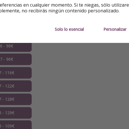
eferencias en cualquier momento. Si te niegas, sólo utilizar
estancia en habitación doble
.
blemente, no recibirás ningún contenido personalizado.
Solo lo esencial
Personalizar
6 - 88€ ✅
06 - 98€
07 - 96€
7 - 116€
7 - 122€
7 - 128€
8 - 129€
8 - 109€