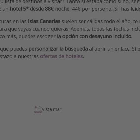
u lista de destinos a visitar? Tanto si estaba como si no, se
: un
hotel 5* desde 88€ noche
, 44€ por persona. ¡Sí, has leíd
uras en las
Islas Canarias
suelen ser cálidas todo el año, 
para que vayas cuando quieras. Además, todas las fechas inc
co más, puedes escoger la
opción con desayuno incluido.
 que puedes
personalizar la búsqueda
al abrir un enlace. Si
istazo a nuestras
ofertas de hoteles
.
VIsta mar