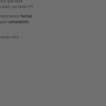
guro que esta
o bien, un hotel 5*!
te mostramos
fechas
luyen
cancelación
 buscas otro