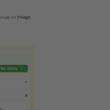
escojas en
trivago
.