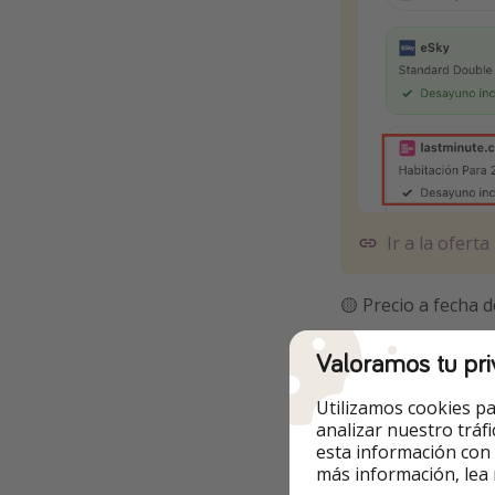
Ir a la oferta
🟡 Precio a fecha d
Valoramos tu pri
Utilizamos cookies pa
Otras opcione
analizar nuestro tráf
esta información con
✅ Las
fechas
son
más información, lea