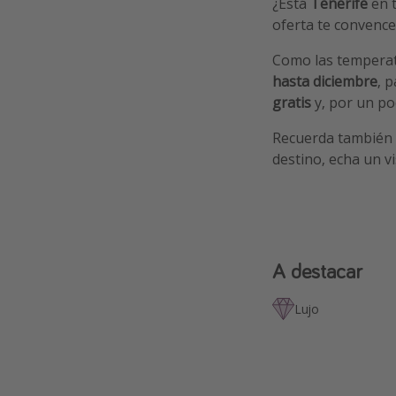
¿Está
Tenerife
en t
oferta te convence
Como las temperat
hasta diciembre
, 
gratis
y, por un po
Recuerda también
destino, echa un v
A destacar
Lujo