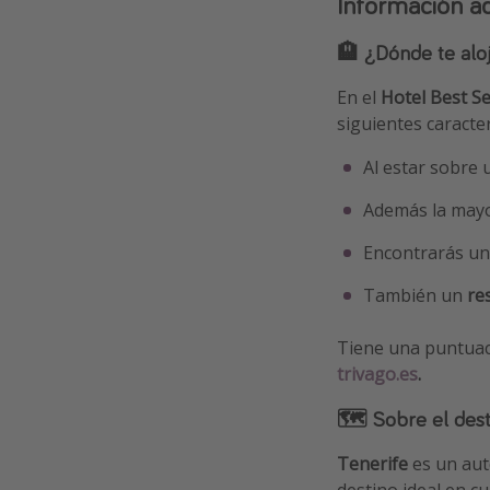
Información ad
🏨 ¿Dónde te alo
En el
Hotel Best S
siguientes caracter
Al estar sobre 
Además la mayo
Encontrarás u
También un
res
Tiene una puntua
trivago.es
.
🗺 Sobre el dest
Tenerife
es un aut
destino ideal en c