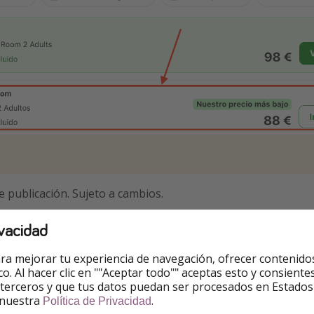
e publicación. Sujeto a cambios.
vacidad
ra mejorar tu experiencia de navegación, ofrecer contenido
s
ico. Al hacer clic en ""Aceptar todo"" aceptas esto y consie
 terceros y que tus datos puedan ser procesados en Estados
ejemplos
. Puedes cambiarlas.
 nuestra
.
Política de Privacidad