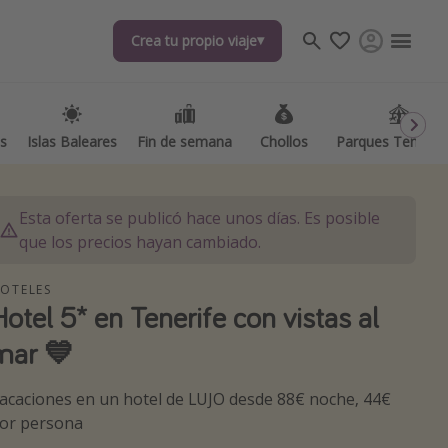
Crea tu propio viaje
Crea tu propio viaje
as
as
Islas Baleares
Islas Baleares
Fin de semana
Fin de semana
Chollos
Chollos
Parques Temátic
Parques Temátic
Esta oferta se publicó hace unos días. Es posible
que los precios hayan cambiado.
OTELES
Hotel 5* en Tenerife con vistas al
os destinos
mar 💙
acaciones en un hotel de LUJO desde 88€ noche, 44€
or persona