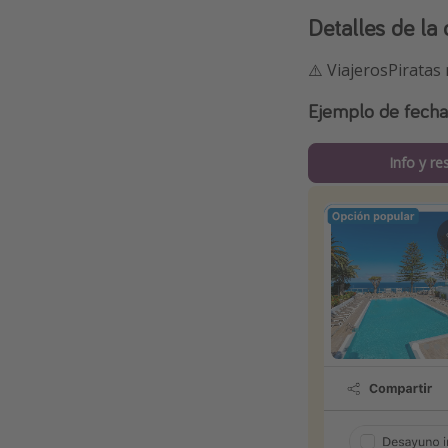
Detalles de la 
⚠️ ViajerosPiratas
Ejemplo de fech
Info y re