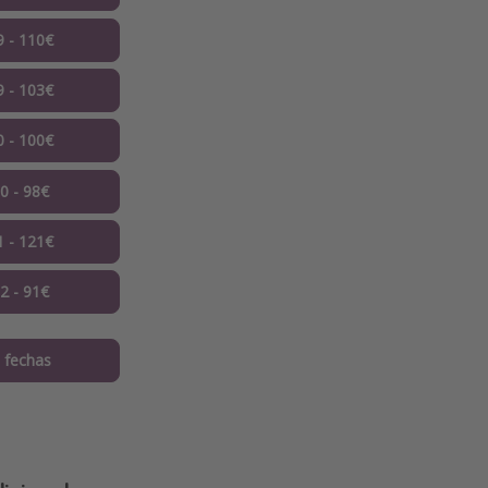
9 - 110€
9 - 103€
0 - 100€
10 - 98€
1 - 121€
12 - 91€
 fechas