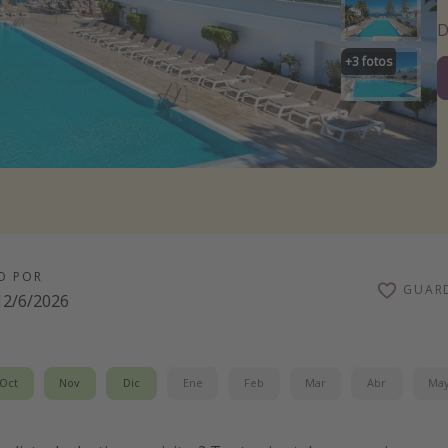
D
+
3
fotos
O POR
GUAR
12/6/2026
Oct
Nov
Dic
Ene
Feb
Mar
Abr
Ma