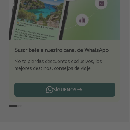
Suscríbete a nuestro canal de WhatsApp
Descarga nuestra app
¡Suscríbete a nuestro canal de Telegram!
No te pierdas descuentos exclusivos, los
Sé el primero en reservar nuestros chollazos
¡Recibe las mejores ofertas seleccionadas para
mejores destinos, consejos de viaje!
ti por nuestros expertos en viajes
SÍGUENOS
Telegram