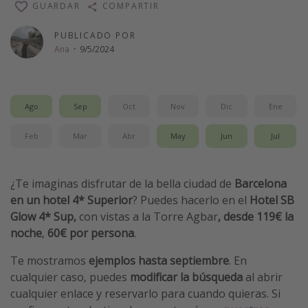
GUARDAR
COMPARTIR
Vacaciones de Playa
PUBLICADO POR
Viajes para singles
Ana
·
9/5/2024
Escapadas románticas
Más temas
Ago
Sep
Oct
Nov
Dic
Ene
Trabajar en el extranjero
Feb
Mar
Abr
May
Jun
Jul
Cruceros por el Mediterráneo
Hoteles más hot de España
¿Te imaginas disfrutar de la bella ciudad de
Barcelona
Guía de equipaje de mano
en un hotel 4* Superior
? Puedes hacerlo en el
Hotel SB
Glow 4* Sup,
con vistas a la Torre Agbar
, desde 119€ la
Parques de atracciones
noche
,
60€ por persona
.
Viaja con musicales
Te mostramos
ejemplos hasta septiembre
. En
El Rey León el musical
cualquier caso, puedes
modificar la búsqueda
al abrir
Harry Potter en Londres y otros destinos
cualquier enlace y reservarlo para cuando quieras. Si
Eventos deportivos