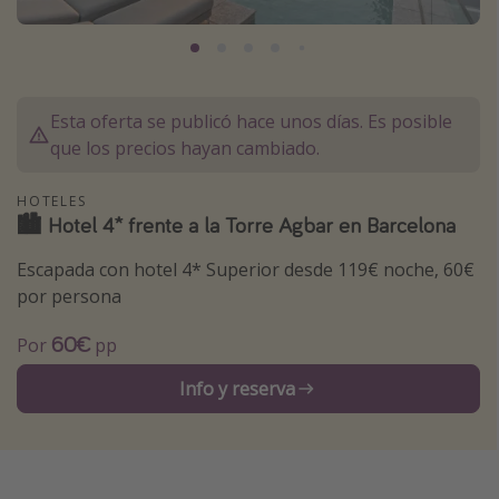
Marruecos
Islas Baleares
México
Esta oferta se publicó hace unos días. Es posible
Tailandia
que los precios hayan cambiado.
Maldivas
HOTELES
Albania
🏙 Hotel 4* frente a la Torre Agbar en Barcelona
Escapada con hotel 4* Superior desde 119€ noche, 60€
Inspiración para viajes
por persona
Camping
60€
Por
pp
Glamping
Viajes en tren
Info y reserva
Viajar sola como mujer
Ofertas para Vacaciones Activas
Viajes en familia