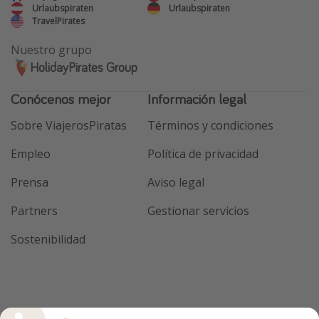
Urlaubspiraten
Urlaubspiraten
TravelPirates
Nuestro grupo
HolidayPirates Group
Conócenos mejor
Información legal
Sobre ViajerosPiratas
Términos y condiciones
Empleo
Política de privacidad
Prensa
Aviso legal
Partners
Gestionar servicios
Sostenibilidad