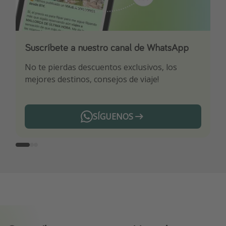
Suscríbete a nuestro canal de WhatsApp
Descarga nuestra app
¡Suscríbete a nuestro canal de Telegram!
No te pierdas descuentos exclusivos, los
Sé el primero en reservar nuestros chollazos
¡Recibe las mejores ofertas seleccionadas para
mejores destinos, consejos de viaje!
ti por nuestros expertos en viajes
SÍGUENOS
Telegram