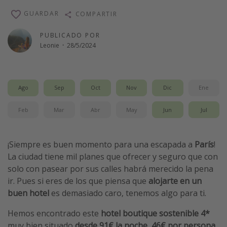
Vacaciones de Playa
GUARDAR
COMPARTIR
Viajes para singles
PUBLICADO POR
Escapadas románticas
Leonie
·
28/5/2024
Más temas
Ago
Sep
Oct
Nov
Dic
Ene
Trabajar en el extranjero
Cruceros por el Mediterráneo
Feb
Mar
Abr
May
Jun
Jul
Hoteles más hot de España
Guía de equipaje de mano
¡Siempre es buen momento para una escapada a
París
!
La ciudad tiene mil planes que ofrecer y seguro que con
Parques de atracciones
solo con pasear por sus calles habrá merecido la pena
Viaja con musicales
ir. Pues si eres de los que piensa que
alojarte en un
El Rey León el musical
buen hotel
es demasiado caro, tenemos algo para ti.
Harry Potter en Londres y otros destinos
Hemos encontrado este
hotel boutique sostenible 4*
Eventos deportivos
muy bien situado
desde 91€ la noche
,
46€ por persona
.