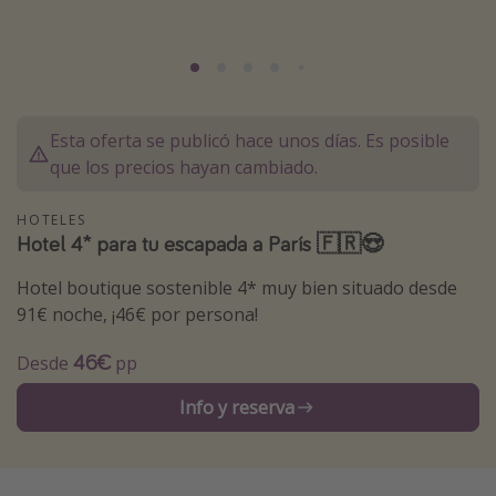
Marruecos
Islas Baleares
México
Tailandia
Esta oferta se publicó hace unos días. Es posible
que los precios hayan cambiado.
Maldivas
Albania
HOTELES
Hotel 4* para tu escapada a París 🇫🇷😍
Inspiración para viajes
Hotel boutique sostenible 4* muy bien situado desde
Camping
91€ noche, ¡46€ por persona!
Glamping
46€
Desde
pp
Viajes en tren
Info y reserva
Viajar sola como mujer
Ofertas para Vacaciones Activas
Viajes en familia