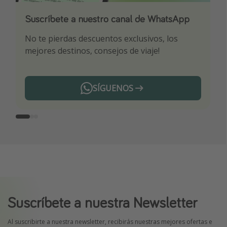
Suscríbete a nuestro canal de WhatsApp
Descarga nuestra app
¡Suscríbete a nuestro canal de Telegram!
No te pierdas descuentos exclusivos, los
Sé el primero en reservar nuestros chollazos
¡Recibe las mejores ofertas seleccionadas para
mejores destinos, consejos de viaje!
ti por nuestros expertos en viajes
SÍGUENOS
Telegram
Suscríbete a nuestra Newsletter
Al suscribirte a nuestra newsletter, recibirás nuestras mejores ofertas e