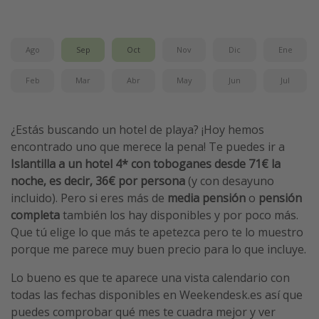
Vacaciones de Playa
Viajes para singles
Ago
Sep
Oct
Nov
Dic
Ene
Escapadas románticas
Feb
Mar
Abr
May
Jun
Jul
Más temas
¿Estás buscando un hotel de playa? ¡Hoy hemos
Trabajar en el extranjero
encontrado uno que merece la pena! Te puedes ir a
Cruceros por el Mediterráneo
Islantilla a un hotel 4* con toboganes desde 71€ la
Hoteles más hot de España
noche, es decir, 36€ por persona
(y con desayuno
incluido). Pero si eres más de
media pensión
o
pensión
Guía de equipaje de mano
completa
también los hay disponibles y por poco más.
Parques de atracciones
Que tú elige lo que más te apetezca pero te lo muestro
Viaja con musicales
porque me parece muy buen precio para lo que incluye.
El Rey León el musical
Lo bueno es que te aparece una vista calendario con
Harry Potter en Londres y otros destinos
todas las fechas disponibles en Weekendesk.es así que
puedes comprobar qué mes te cuadra mejor y ver
Eventos deportivos