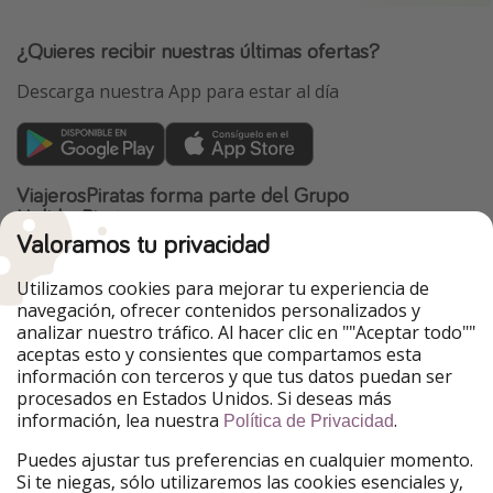
¿Quieres recibir nuestras últimas ofertas?
Descarga nuestra App para estar al día
ViajerosPiratas forma parte del Grupo
HolidayPirates
Valoramos tu privacidad
Nuestros mercados
Utilizamos cookies para mejorar tu experiencia de
PiratinViaggio
HolidayPirates
navegación, ofrecer contenidos personalizados y
VakantiePiraten
WakacyjniPiraci
analizar nuestro tráfico. Al hacer clic en ""Aceptar todo""
VoyagesPirates
Ferienpiraten
aceptas esto y consientes que compartamos esta
Urlaubspiraten
Urlaubspiraten
información con terceros y que tus datos puedan ser
TravelPirates
procesados en Estados Unidos. Si deseas más
información, lea nuestra
.
Nuestro grupo
Política de Privacidad
HolidayPirates Group
Puedes ajustar tus preferencias en cualquier momento.
Si te niegas, sólo utilizaremos las cookies esenciales y,