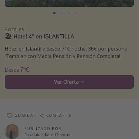
Marruecos
Islas Baleares
México
HOTELES
🏖️ Hotel 4* en ISLANTILLA
Tailandia
Maldivas
Hotel en Islantilla desde 71€ noche, 36€ por persona
¡También con Media Pensión y Pensión Completa!
Albania
71€
Desde
Inspiración para viajes
Ver Oferta
Camping
Glamping
Viajes en tren
GUARDAR
COMPARTIR
Viajar sola como mujer
Ofertas para Vacaciones Activas
PUBLICADO POR
Escarlata
·
hace 12 horas
Viajes en familia