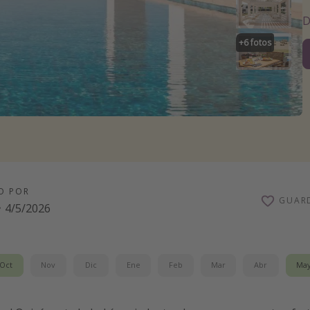
D
+
6
fotos
O POR
GUAR
·
4/5/2026
Oct
Nov
Dic
Ene
Feb
Mar
Abr
Ma