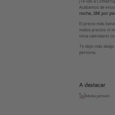
¡Te vas a Comarrug
Acabamos de enco
noche, 28€ por pe
El precio más bar
malos precios ni i
vista calendario c
Te dejo más abajo 
persona.
A destacar
Media pensión