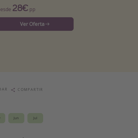
28€
esde
pp
Ver Oferta
DAR
COMPARTIR
y
Jun
Jul