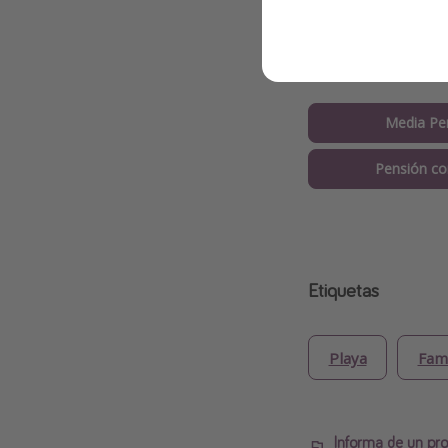
✅ ¿Qué incluye l
Alojamiento co
Media Pe
Pensión co
Etiquetas
Playa
Fami
Informa de un pro