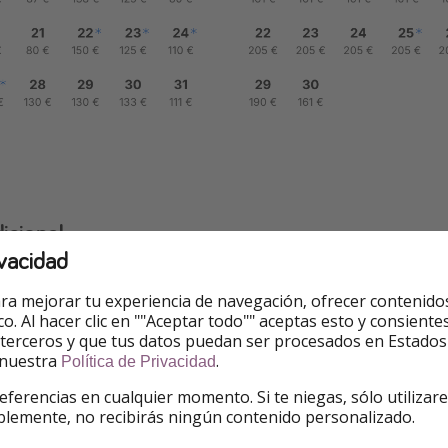
icional
vacidad
jarás?
ra mejorar tu experiencia de navegación, ofrecer contenido
el Estival Maramar 4*,
situado en primera línea de playa e
ico. Al hacer clic en ""Aceptar todo"" aceptas esto y consie
 terceros y que tus datos puedan ser procesados en Estados
s amplias con balcón, WiFi, aire acondicionado y minibar. Cu
 nuestra
.
Política de Privacidad
rantes con buffet y pizzas. Está cerca de bares y ocio, a poc
na.
eferencias en cualquier momento. Si te niegas, sólo utilizar
blemente, no recibirás ningún contenido personalizado.
untuación de
4 sobre 5 en Tripadvisor,
de entre más de 90 c