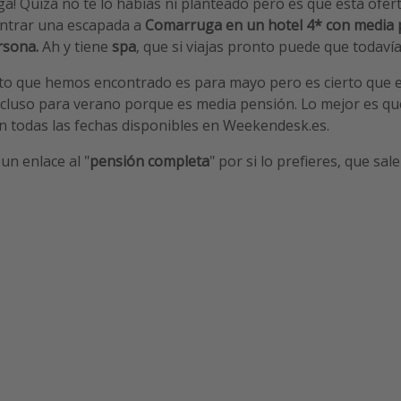
a! Quizá no te lo habías ni planteado pero es que esta ofer
ntrar una escapada a
Comarruga en un hotel 4* con media 
rsona.
Ah y tiene
spa
, que si viajas pronto puede que todaví
ato que hemos encontrado es para mayo pero es cierto que e
ncluso para verano porque es media pensión. Lo mejor es qu
on todas las fechas disponibles en Weekendesk.es.
un enlace al "
pensión completa
" por si lo prefieres, que sa