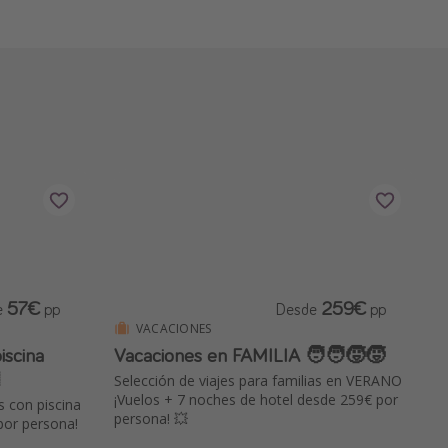
57€
259€
e
pp
Desde
pp
VACACIONES
iscina
Vacaciones en FAMILIA 🧑‍🧑‍🧒‍🧒

Selección de viajes para familias en VERANO
¡Vuelos + 7 noches de hotel desde 259€ por
s con piscina
persona! 💥
por persona!