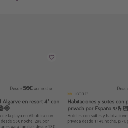
56€
Desde
por noche
Desd
HOTELES
l Algarve en resort 4* con
Habitaciones y suites con p
🏖️🌞
privada por España ✨🫰
 de la playa en Albufeira con
Hoteles con suites y habitacione
a desde 56€ noche, 28€ por
privada desde 114€ noche, ¡57€ 
iones para familias desde 18€