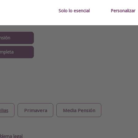
a oferta?
Solo lo esencial
Personalizar
n Media Pensión
nsión
mpleta
lias
Primavera
Media Pensión
blema legal