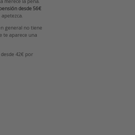
ta merece la pena.
pensión desde 56€
a apetezca.
n general no tiene
e te aparece una
le desde 42€ por