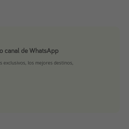
ro canal de WhatsApp
ro canal de Telegram!
app
 exclusivos, los mejores destinos,
tas seleccionadas para ti por nuestros
r nuestros chollazos