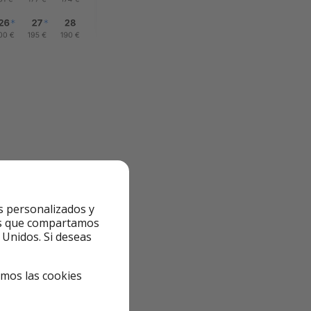
s personalizados y
n Comarruga que
ntes que compartamos
 Unidos. Si deseas
enta con piscinas,
os kilómetros de El
emos las cookies
omentarios.