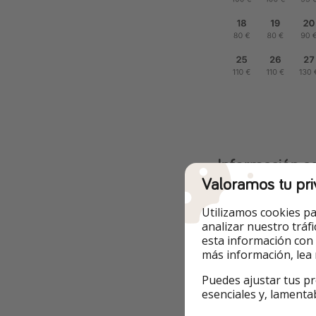
Información ad
Valoramos tu pri
🏨 ¿Dónde te alo
Utilizamos cookies pa
Te alojarás en
Hot
analizar nuestro tráf
esta información con
ofrece habitacione
más información, lea
spa y varios restau
Vendrell y Tarrago
Puedes ajustar tus pr
esenciales y, lamenta
Cuenta con una p