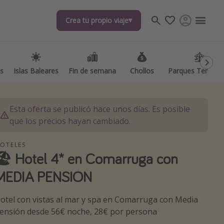
Crea tu propio viaje
Crea tu propio viaje
as
as
Islas Baleares
Islas Baleares
Fin de semana
Fin de semana
Chollos
Chollos
Parques Temátic
Parques Temátic
Esta oferta se publicó hace unos días. Es posible
que los precios hayan cambiado.
OTELES
🏖️ Hotel 4* en Comarruga con
os destinos
MEDIA PENSIÓN
otel con vistas al mar y spa en Comarruga con Media
ensión desde 56€ noche, 28€ por persona