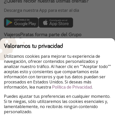
¿Quieres recibir nuestras últimas ofertas?
Descarga nuestra App para estar al día
ViajerosPiratas forma parte del Grupo
HolidayPirates
Valoramos tu privacidad
Nuestros mercados
Utilizamos cookies para mejorar tu experiencia de
PiratinViaggio
HolidayPirates
navegación, ofrecer contenidos personalizados y
VakantiePiraten
WakacyjniPiraci
analizar nuestro tráfico. Al hacer clic en ""Aceptar todo""
VoyagesPirates
Ferienpiraten
aceptas esto y consientes que compartamos esta
Urlaubspiraten
Urlaubspiraten
información con terceros y que tus datos puedan ser
TravelPirates
procesados en Estados Unidos. Si deseas más
información, lea nuestra
.
Nuestro grupo
Política de Privacidad
HolidayPirates Group
Puedes ajustar tus preferencias en cualquier momento.
Si te niegas, sólo utilizaremos las cookies esenciales y,
Conócenos mejor
Información legal
lamentablemente, no recibirás ningún contenido
personalizado.
Sobre ViajerosPiratas
Términos y condiciones