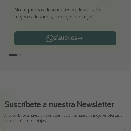
No te pierdas descuentos exclusivos, los
Sé el primero en reservar nuestros chollazos
¡Recibe las mejores ofertas seleccionadas para
mejores destinos, consejos de viaje!
ti por nuestros expertos en viajes
SÍGUENOS
Telegram
Suscríbete a nuestra Newsletter
Al suscribirte a nuestra newsletter, recibirás nuestras mejores ofertas e
información sobre viajes.