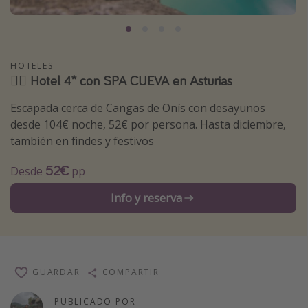
Marruecos
Islas Baleares
México
HOTELES
🧖‍♀️ Hotel 4* con SPA CUEVA en Asturias
Tailandia
Maldivas
Escapada cerca de Cangas de Onís con desayunos
desde 104€ noche, 52€ por persona. Hasta diciembre,
Albania
también en findes y festivos
Inspiración para viajes
52€
Desde
pp
Camping
Info y reserva
Glamping
Viajes en tren
Viajar sola como mujer
GUARDAR
COMPARTIR
Ofertas para Vacaciones Activas
PUBLICADO POR
Viajes en familia