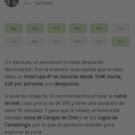
Ana
·
28/7/2026
Vacaciones de Playa
Viajes para singles
Escapadas románticas
Ago
Sep
Oct
Nov
Dic
Ene
Feb
Mar
Abr
May
Jun
Jul
Más temas
Trabajar en el extranjero
¡Te mereces un descanso! Si estás deseando
Cruceros por el Mediterráneo
desconectar, hoy te traemos la escapada que te hace
Hoteles más hot de España
falta: un
hotel spa 4* en Asturias desde 104€ noche,
52€ por persona
, con
desayunos.
Guía de equipaje de mano
Parques de atracciones
Si quieres relajarte, te recomendamos probar la
cueva
termal
, cuyo precio es de 35€ y tiene una duración de
Viaja con musicales
unos 90 minutos. Y para que te sitúes, el hotel está
El Rey León el musical
ubicado
cerca de Cangas de Onís
y de los
Lagos de
Harry Potter en Londres y otros destinos
Covadonga
, por lo que es perfecto también para
explorar la zona.
Eventos deportivos