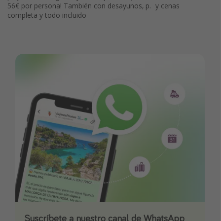
56€ por persona! También con desayunos, p.
y cenas
completa y todo incluido
Suscríbete a nuestro canal de WhatsApp
Descarga nuestra app
¡Suscríbete a nuestro canal de Telegram!