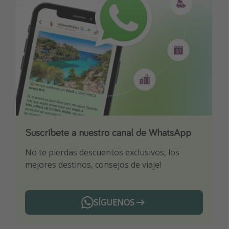
Suscríbete a nuestro canal de WhatsApp
Descarga nuestra app
¡Suscríbete a nuestro canal de Telegram!
No te pierdas descuentos exclusivos, los
Sé el primero en reservar nuestros chollazos
¡Recibe las mejores ofertas seleccionadas para
mejores destinos, consejos de viaje!
ti por nuestros expertos en viajes
SÍGUENOS
Telegram