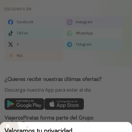
SÍGUENOS EN
Facebook
Instagram
TikTok
WhatsApp
X
Telegram
Rss
¿Quieres recibir nuestras últimas ofertas?
Descarga nuestra App para estar al día
ViajerosPiratas forma parte del Grupo
HolidayPirates
Valoramos tu privacidad