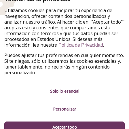
Nuestros mercados
Utilizamos cookies para mejorar tu experiencia de
PiratinViaggio
HolidayPirates
navegación, ofrecer contenidos personalizados y
VakantiePiraten
WakacyjniPiraci
analizar nuestro tráfico. Al hacer clic en ""Aceptar todo""
VoyagesPirates
Ferienpiraten
aceptas esto y consientes que compartamos esta
Urlaubspiraten
Urlaubspiraten
información con terceros y que tus datos puedan ser
TravelPirates
procesados en Estados Unidos. Si deseas más
información, lea nuestra
.
Nuestro grupo
Política de Privacidad
HolidayPirates Group
Puedes ajustar tus preferencias en cualquier momento.
Si te niegas, sólo utilizaremos las cookies esenciales y,
Conócenos mejor
Información legal
lamentablemente, no recibirás ningún contenido
personalizado.
Sobre ViajerosPiratas
Términos y condiciones
Empleo
Política de privacidad
Solo lo esencial
Prensa
Aviso legal
Personalizar
Partners
Gestionar servicios
Sostenibilidad
Aceptar todo