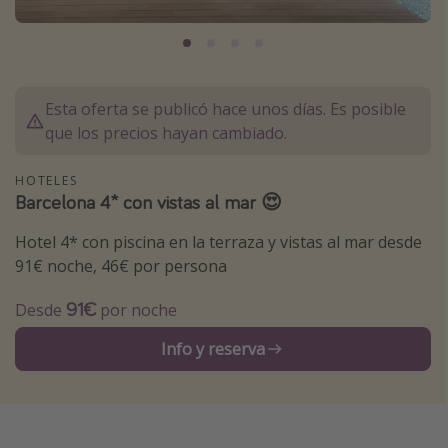
Marruecos
Islas Baleares
México
Esta oferta se publicó hace unos días. Es posible
Tailandia
que los precios hayan cambiado.
Maldivas
HOTELES
Albania
Barcelona 4* con vistas al mar 😍
Hotel 4* con piscina en la terraza y vistas al mar desde
Inspiración para viajes
91€ noche, 46€ por persona
Camping
91€
Desde
por noche
Glamping
Viajes en tren
Info y reserva
Viajar sola como mujer
Ofertas para Vacaciones Activas
Viajes en familia