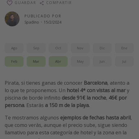
GUARDAR
COMPARTIR
Vacaciones de Playa
PUBLICADO POR
Viajes para singles
Spadino
·
15/2/2024
Escapadas románticas
Más temas
Ago
Sep
Oct
Nov
Dic
Ene
Trabajar en el extranjero
Feb
Mar
Abr
May
Jun
Jul
Cruceros por el Mediterráneo
Hoteles más hot de España
Pirata, si tienes ganas de conocer
Barcelona
, atento a
Guía de equipaje de mano
lo que te proponemos. Un
hotel 4* con vistas al mar
y
piscina de borde infinito
desde
91€ la noche
,
46€ por
Parques de atracciones
persona
. Estarás
a 150 m de la playa.
Viaja con musicales
Te mostramos algunos
ejemplos de fechas hasta abril
,
El Rey León el musical
que como verás, aunque el precio sube, sigue siendo
Harry Potter en Londres y otros destinos
llamativo para esta categoría de hotel y la zona en la
Eventos deportivos