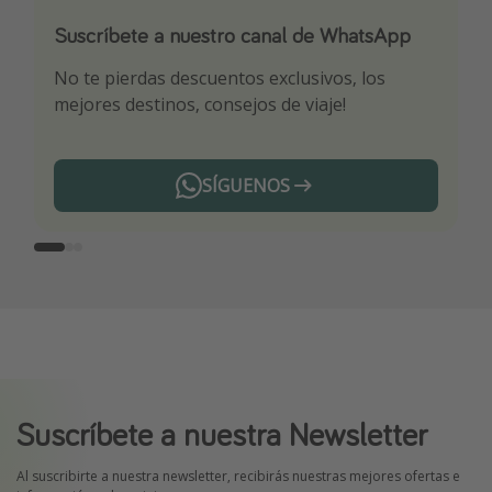
Suscríbete a nuestro canal de WhatsApp
Descarga nuestra app
¡Suscríbete a nuestro canal de Telegram!
No te pierdas descuentos exclusivos, los
Sé el primero en reservar nuestros chollazos
¡Recibe las mejores ofertas seleccionadas para
mejores destinos, consejos de viaje!
ti por nuestros expertos en viajes
SÍGUENOS
Telegram
Suscríbete a nuestra Newsletter
Al suscribirte a nuestra newsletter, recibirás nuestras mejores ofertas e