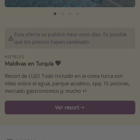
Marruecos
Islas Baleares
México
Esta oferta se publicó hace unos días. Es posible
Tailandia
que los precios hayan cambiado.
Maldivas
HOTELES
Albania
Maldivas en Turquía 💙
Resort de LUJO Todo Incluido en la costa turca con
Inspiración para viajes
villas sobre el agua, parque acuático, spa, 15 piscinas,
Camping
mercado gastronómico ¡y mucho +!
Glamping
Ver resort
Viajes en tren
Viajar sola como mujer
Ofertas para Vacaciones Activas
Viajes en familia