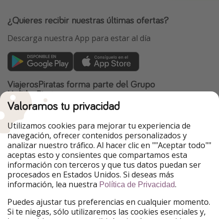
¿Quieres recibir nuestras últimas ofertas?
Descarga nuestra App para estar al día
ViajerosPiratas forma parte del Grupo
HolidayPirates
Valoramos tu privacidad
Nuestros mercados
Utilizamos cookies para mejorar tu experiencia de
PiratinViaggio
HolidayPirates
navegación, ofrecer contenidos personalizados y
VakantiePiraten
WakacyjniPiraci
analizar nuestro tráfico. Al hacer clic en ""Aceptar todo""
VoyagesPirates
Ferienpiraten
aceptas esto y consientes que compartamos esta
Urlaubspiraten
Urlaubspiraten
información con terceros y que tus datos puedan ser
TravelPirates
procesados en Estados Unidos. Si deseas más
información, lea nuestra
.
Nuestro grupo
Política de Privacidad
HolidayPirates Group
Puedes ajustar tus preferencias en cualquier momento.
Si te niegas, sólo utilizaremos las cookies esenciales y,
Conócenos mejor
Información legal