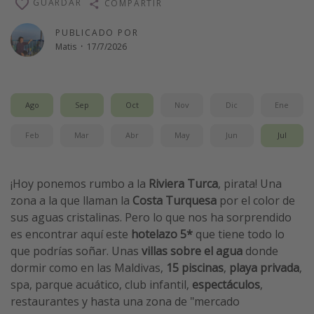
GUARDAR
COMPARTIR
Vacaciones de Playa
PUBLICADO POR
Viajes para singles
Matis
·
17/7/2026
Escapadas románticas
Más temas
Ago
Sep
Oct
Nov
Dic
Ene
Trabajar en el extranjero
Feb
Mar
Abr
May
Jun
Jul
Cruceros por el Mediterráneo
Hoteles más hot de España
¡Hoy ponemos rumbo a la
Riviera Turca
, pirata! Una
Guía de equipaje de mano
zona a la que llaman la
Costa Turquesa
por el color de
sus aguas cristalinas. Pero lo que nos ha sorprendido
Parques de atracciones
es encontrar aquí este
hotelazo 5*
que tiene todo lo
Viaja con musicales
que podrías soñar. Unas
villas sobre el agua
donde
El Rey León el musical
dormir como en las Maldivas,
15 piscinas
,
playa privada
,
spa, parque acuático, club infantil,
espectáculos
,
Harry Potter en Londres y otros destinos
restaurantes y hasta una zona de "mercado
Eventos deportivos