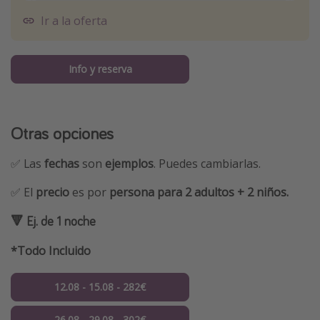
Ir a la oferta
Info y reserva
Otras opciones
✅ Las
fechas
son
ejemplos
. Puedes cambiarlas.
✅ El
precio
es por
persona para 2 adultos + 2 niños.
🔻 Ej. de 1 noche
*Todo Incluido
12.08 - 15.08 - 282€
26.08 - 29.08 - 302€