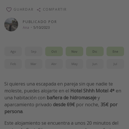
Vacaciones de Playa
GUARDAR
COMPARTIR
Viajes para singles
PUBLICADO POR
Escapadas románticas
Ana
·
5/10/2023
Más temas
Ago
Sep
Oct
Nov
Dic
Ene
Trabajar en el extranjero
Cruceros por el Mediterráneo
Feb
Mar
Abr
May
Jun
Jul
Hoteles más hot de España
Guía de equipaje de mano
Si quieres una escapada en pareja sin que nadie te
moleste, puedes alojarte en el
Hotel Shhh Motel 4*
en
Parques de atracciones
una habitación con
bañera de hidromasaje
y
Viaja con musicales
aparcamiento privado
desde 69€
por noche,
35€ por
El Rey León el musical
persona
.
Harry Potter en Londres y otros destinos
Este alojamiento se encuentra a unos 20 minutos del
Eventos deportivos