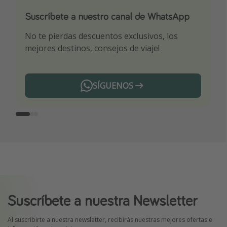
Suscríbete a nuestro canal de WhatsApp
Descarga nuestra app
¡Suscríbete a nuestro canal de Telegram!
No te pierdas descuentos exclusivos, los
Sé el primero en reservar nuestros chollazos
¡Recibe las mejores ofertas seleccionadas para
mejores destinos, consejos de viaje!
ti por nuestros expertos en viajes
SÍGUENOS
Telegram
Suscríbete a nuestra Newsletter
Al suscribirte a nuestra newsletter, recibirás nuestras mejores ofertas e