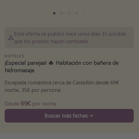
Marruecos
Islas Baleares
México
Esta oferta se publicó hace unos días. Es posible
Tailandia
que los precios hayan cambiado.
Maldivas
HOTELES
Albania
¡Especial parejas! 🔥 Habitación con bañera de
hidromasaje
Inspiración para viajes
Escapada romántica cerca de Castellón desde 69€
Camping
noche, 35€ por persona
Glamping
69€
Desde
por noche
Viajes en tren
Buscar más fechas
Viajar sola como mujer
Ofertas para Vacaciones Activas
Viajes en familia