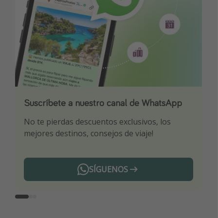
Suscríbete a nuestro canal de WhatsApp
Descarga nuestra app
¡Suscríbete a nuestro canal de Telegram!
No te pierdas descuentos exclusivos, los
Sé el primero en reservar nuestros chollazos
¡Recibe las mejores ofertas seleccionadas para
mejores destinos, consejos de viaje!
ti por nuestros expertos en viajes
SÍGUENOS
Telegram