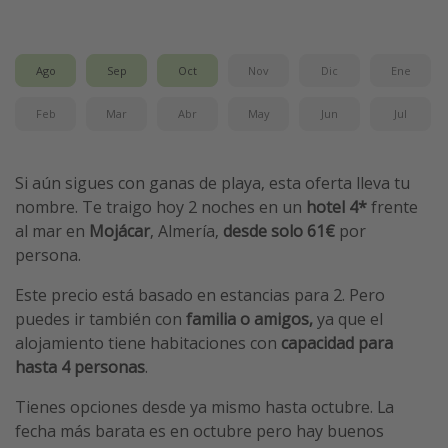
Vacaciones de Playa
Viajes para singles
Ago
Sep
Oct
Nov
Dic
Ene
Escapadas románticas
Feb
Mar
Abr
May
Jun
Jul
Más temas
Si aún sigues con ganas de playa, esta oferta lleva tu
Trabajar en el extranjero
nombre. Te traigo hoy 2 noches en un
hotel 4*
frente
Cruceros por el Mediterráneo
al mar en
Mojácar
, Almería,
desde solo 61€
por
Hoteles más hot de España
persona.
Guía de equipaje de mano
Este precio está basado en estancias para 2. Pero
Parques de atracciones
puedes ir también con
familia o amigos,
ya que el
alojamiento tiene habitaciones con
capacidad para
Viaja con musicales
hasta 4 personas
.
El Rey León el musical
Tienes opciones desde ya mismo hasta octubre. La
Harry Potter en Londres y otros destinos
fecha más barata es en octubre pero hay buenos
Eventos deportivos