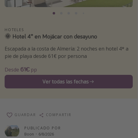
Marruecos
Islas Baleares
México
HOTELES
🌞 Hotel 4* en Mojácar con desayuno
Tailandia
Maldivas
Escapada a la costa de Almería: 2 noches en hotel 4* a
pie de playa desde 61€ por persona
Albania
61€
Desde
pp
Inspiración para viajes
Ver todas las fechas
Camping
Glamping
Viajes en tren
GUARDAR
COMPARTIR
Viajar sola como mujer
Ofertas para Vacaciones Activas
PUBLICADO POR
Boon
·
6/8/2026
Viajes en familia