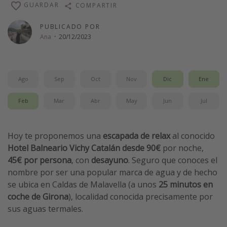
GUARDAR
COMPARTIR
Vacaciones de Playa
PUBLICADO POR
Viajes para singles
Ana
·
20/12/2023
Escapadas románticas
Más temas
Ago
Sep
Oct
Nov
Dic
Ene
Trabajar en el extranjero
Feb
Mar
Abr
May
Jun
Jul
Cruceros por el Mediterráneo
Hoteles más hot de España
Hoy te proponemos una
escapada de relax
al conocido
Guía de equipaje de mano
Hotel Balneario Vichy Catalán desde 90€
por noche,
Parques de atracciones
45€ por persona
, con
desayuno
. Seguro que conoces el
nombre por ser una popular marca de agua y de hecho
Viaja con musicales
se ubica en Caldas de Malavella (a unos
25 minutos en
El Rey León el musical
coche de Girona
), localidad conocida precisamente por
Harry Potter en Londres y otros destinos
sus aguas termales.
Eventos deportivos