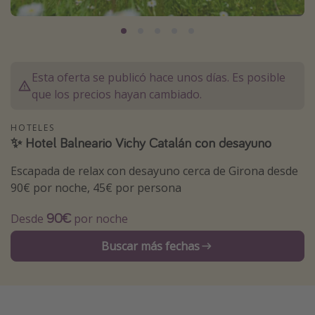
Marruecos
Islas Baleares
México
Esta oferta se publicó hace unos días. Es posible
Tailandia
que los precios hayan cambiado.
Maldivas
HOTELES
Albania
✨ Hotel Balneario Vichy Catalán con desayuno
Escapada de relax con desayuno cerca de Girona desde
Inspiración para viajes
90€ por noche, 45€ por persona
Camping
90€
Desde
por noche
Glamping
Viajes en tren
Buscar más fechas
Viajar sola como mujer
Ofertas para Vacaciones Activas
Viajes en familia