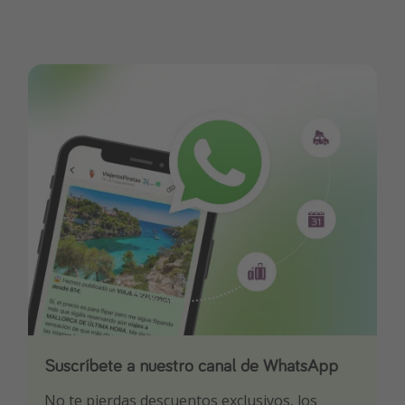
Suscríbete a nuestro canal de WhatsApp
Descarga nuestra app
¡Suscríbete a nuestro canal de Telegram!
No te pierdas descuentos exclusivos, los
Sé el primero en reservar nuestros chollazos
¡Recibe las mejores ofertas seleccionadas para