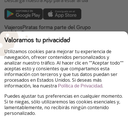
Descarga nuestra App para estar al día
ViajerosPiratas forma parte del Grupo
HolidayPirates
Valoramos tu privacidad
Nuestros mercados
Utilizamos cookies para mejorar tu experiencia de
PiratinViaggio
HolidayPirates
navegación, ofrecer contenidos personalizados y
VakantiePiraten
WakacyjniPiraci
analizar nuestro tráfico. Al hacer clic en ""Aceptar todo""
VoyagesPirates
Ferienpiraten
aceptas esto y consientes que compartamos esta
Urlaubspiraten
Urlaubspiraten
información con terceros y que tus datos puedan ser
TravelPirates
procesados en Estados Unidos. Si deseas más
información, lea nuestra
.
Nuestro grupo
Política de Privacidad
HolidayPirates Group
Puedes ajustar tus preferencias en cualquier momento.
Si te niegas, sólo utilizaremos las cookies esenciales y,
Conócenos mejor
Información legal
lamentablemente, no recibirás ningún contenido
personalizado.
Sobre ViajerosPiratas
Términos y condiciones
Empleo
Política de privacidad