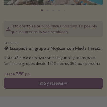
Marruecos
Islas Baleares
México
Esta oferta se publicó hace unos días. Es posible
Tailandia
que los precios hayan cambiado.
Maldivas
HOTELES
Albania
🥘 Escapada en grupo a Mojácar con Media Pensión
Hotel 4* a pie de playa con desayunos y cenas para
Inspiración para viajes
familias o grupos desde 140€ noche, 35€ por persona
Camping
35€
Desde
pp
Glamping
Viajes en tren
Info y reserva
Viajar sola como mujer
Ofertas para Vacaciones Activas
Viajes en familia