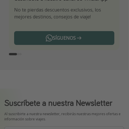
No te pierdas descuentos exclusivos, los
Sé el primero en reservar nuestros chollazos
¡Recibe las mejores ofertas seleccionadas para
mejores destinos, consejos de viaje!
ti por nuestros expertos en viajes
SÍGUENOS
Telegram
Suscríbete a nuestra Newsletter
Al suscribirte a nuestra newsletter, recibirás nuestras mejores ofertas e
información sobre viajes.