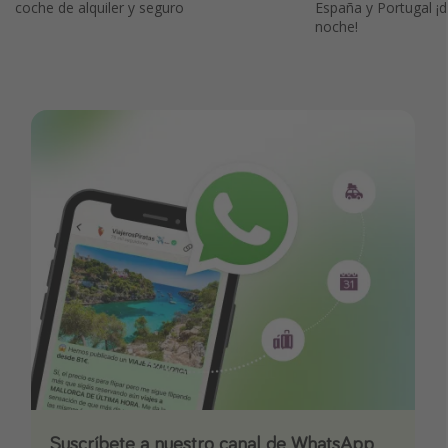
coche de alquiler y seguro
España y Portugal ¡
noche!
Suscríbete a nuestro canal de WhatsApp
Descarga nuestra app
¡Suscríbete a nuestro canal de Telegram!