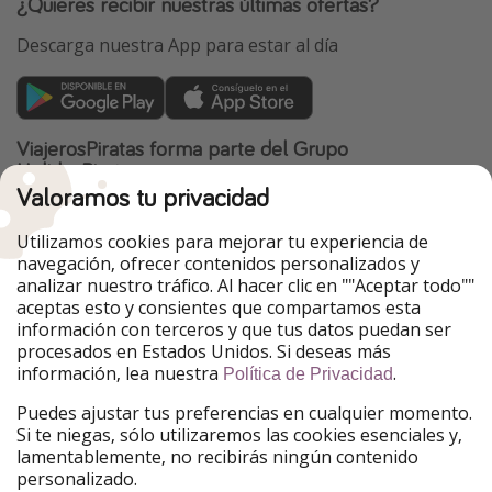
¿Quieres recibir nuestras últimas ofertas?
Descarga nuestra App para estar al día
ViajerosPiratas forma parte del Grupo
HolidayPirates
Valoramos tu privacidad
Nuestros mercados
Utilizamos cookies para mejorar tu experiencia de
PiratinViaggio
HolidayPirates
navegación, ofrecer contenidos personalizados y
VakantiePiraten
WakacyjniPiraci
analizar nuestro tráfico. Al hacer clic en ""Aceptar todo""
VoyagesPirates
Ferienpiraten
aceptas esto y consientes que compartamos esta
Urlaubspiraten
Urlaubspiraten
información con terceros y que tus datos puedan ser
TravelPirates
procesados en Estados Unidos. Si deseas más
información, lea nuestra
.
Nuestro grupo
Política de Privacidad
HolidayPirates Group
Puedes ajustar tus preferencias en cualquier momento.
Si te niegas, sólo utilizaremos las cookies esenciales y,
Conócenos mejor
Información legal
lamentablemente, no recibirás ningún contenido
personalizado.
Sobre ViajerosPiratas
Términos y condiciones