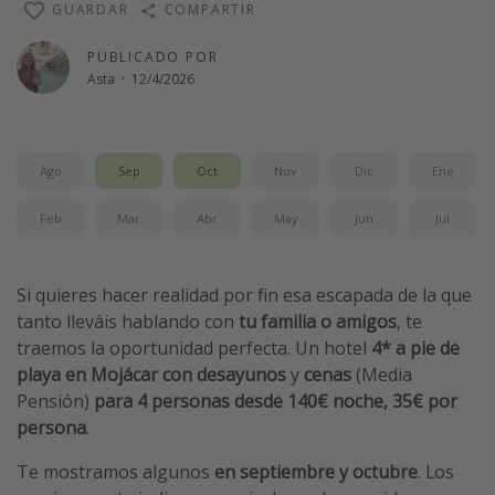
GUARDAR
COMPARTIR
Vacaciones de Playa
PUBLICADO POR
Viajes para singles
Asta
·
12/4/2026
Escapadas románticas
Más temas
Ago
Sep
Oct
Nov
Dic
Ene
Trabajar en el extranjero
Feb
Mar
Abr
May
Jun
Jul
Cruceros por el Mediterráneo
Hoteles más hot de España
Si quieres hacer realidad por fin esa escapada de la que
Guía de equipaje de mano
tanto lleváis hablando con
tu familia o amigos
, te
traemos la oportunidad perfecta. Un hotel
4*
a pie de
Parques de atracciones
playa en Mojácar
con desayunos
y
cenas
(Media
Viaja con musicales
Pensión)
para 4 personas
desde 140€ noche, 35€ por
El Rey León el musical
persona
.
Harry Potter en Londres y otros destinos
Te mostramos algunos
en septiembre y octubre
. Los
Eventos deportivos