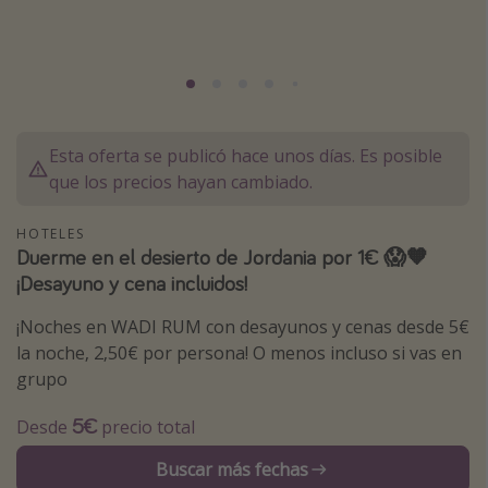
Marruecos
Islas Baleares
México
Tailandia
Esta oferta se publicó hace unos días. Es posible
Maldivas
que los precios hayan cambiado.
Albania
HOTELES
Duerme en el desierto de Jordania por 1€ 😱🧡
Inspiración para viajes
¡Desayuno y cena incluidos!
Camping
¡Noches en WADI RUM con desayunos y cenas desde 5€
Glamping
la noche, 2,50€ por persona! O menos incluso si vas en
Viajes en tren
grupo
Viajar sola como mujer
5€
Desde
precio total
Ofertas para Vacaciones Activas
Buscar más fechas
Viajes en familia