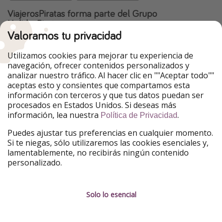
ViajerosPiratas forma parte del Grupo
HolidayPirates
Valoramos tu privacidad
Nuestros mercados
Utilizamos cookies para mejorar tu experiencia de
PiratinViaggio
HolidayPirates
navegación, ofrecer contenidos personalizados y
VakantiePiraten
WakacyjniPiraci
analizar nuestro tráfico. Al hacer clic en ""Aceptar todo""
VoyagesPirates
Ferienpiraten
aceptas esto y consientes que compartamos esta
Urlaubspiraten
Urlaubspiraten
información con terceros y que tus datos puedan ser
TravelPirates
procesados en Estados Unidos. Si deseas más
información, lea nuestra
.
Nuestro grupo
Política de Privacidad
HolidayPirates Group
Puedes ajustar tus preferencias en cualquier momento.
Si te niegas, sólo utilizaremos las cookies esenciales y,
Conócenos mejor
Información legal
lamentablemente, no recibirás ningún contenido
personalizado.
Sobre ViajerosPiratas
Términos y condiciones
Empleo
Política de privacidad
Solo lo esencial
Prensa
Aviso legal