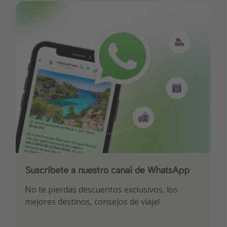
Suscríbete a nuestro canal de WhatsApp
Descarga nuestra app
¡Suscríbete a nuestro canal de Telegram!
No te pierdas descuentos exclusivos, los
Sé el primero en reservar nuestros chollazos
¡Recibe las mejores ofertas seleccionadas para
mejores destinos, consejos de viaje!
ti por nuestros expertos en viajes