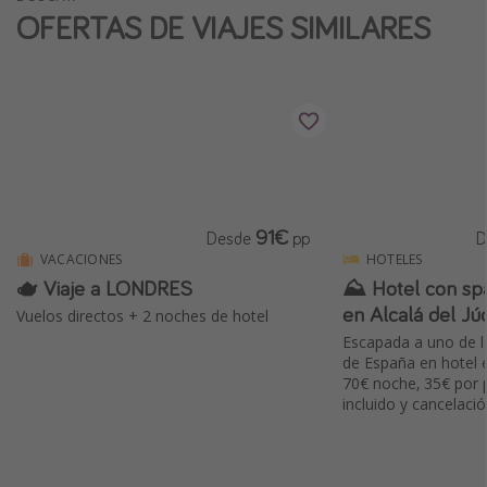
OFERTAS DE VIAJES SIMILARES
91€
Desde
pp
D
VACACIONES
HOTELES
🫖 Viaje a LONDRES
⛰️ Hotel con spa
en Alcalá del Júca
Vuelos directos + 2 noches de hotel
Escapada a uno de l
de España en hotel
70€ noche, 35€ por 
incluido y cancelació