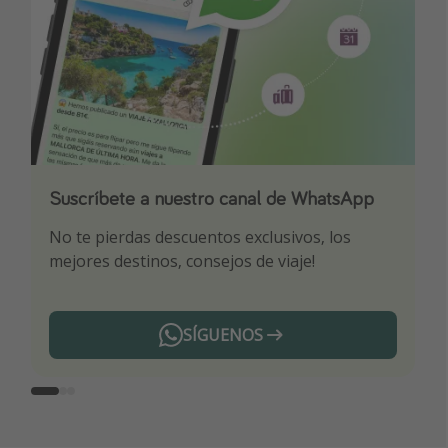
Suscríbete a nuestro canal de WhatsApp
Descarga nuestra app
¡Suscríbete a nuestro canal de Telegram!
No te pierdas descuentos exclusivos, los
Sé el primero en reservar nuestros chollazos
¡Recibe las mejores ofertas seleccionadas para
mejores destinos, consejos de viaje!
ti por nuestros expertos en viajes
SÍGUENOS
Telegram