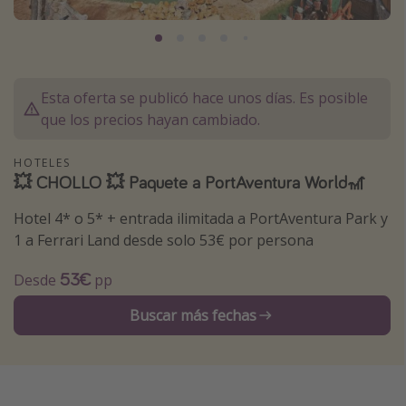
Marruecos
Islas Baleares
México
Esta oferta se publicó hace unos días. Es posible
Tailandia
que los precios hayan cambiado.
Maldivas
HOTELES
Albania
💥 CHOLLO 💥 Paquete a PortAventura World🎢
Hotel 4* o 5* + entrada ilimitada a PortAventura Park y
Inspiración para viajes
1 a Ferrari Land desde solo 53€ por persona
Camping
53€
Desde
pp
Glamping
Viajes en tren
Buscar más fechas
Viajar sola como mujer
Ofertas para Vacaciones Activas
Viajes en familia