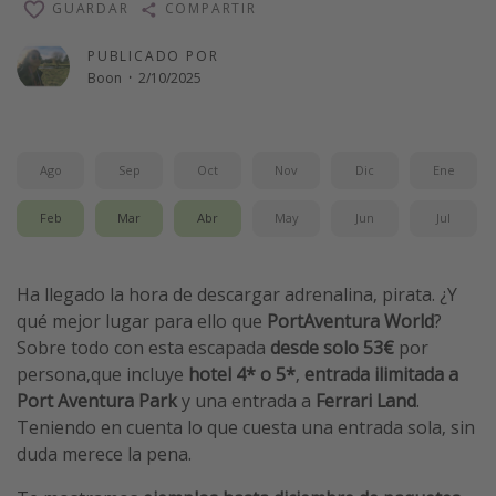
GUARDAR
COMPARTIR
Vacaciones de Playa
PUBLICADO POR
Viajes para singles
Boon
·
2/10/2025
Escapadas románticas
Más temas
Ago
Sep
Oct
Nov
Dic
Ene
Trabajar en el extranjero
Feb
Mar
Abr
May
Jun
Jul
Cruceros por el Mediterráneo
Hoteles más hot de España
Ha llegado la hora de descargar adrenalina, pirata. ¿Y
Guía de equipaje de mano
qué mejor lugar para ello que
PortAventura World
?
Sobre todo con esta escapada
desde solo 53€
por
Parques de atracciones
persona,que incluye
hotel 4* o 5*
,
entrada ilimitada a
Viaja con musicales
Port Aventura
Park
y una entrada a
Ferrari Land
.
El Rey León el musical
Teniendo en cuenta lo que cuesta una entrada sola, sin
duda merece la pena.
Harry Potter en Londres y otros destinos
Eventos deportivos