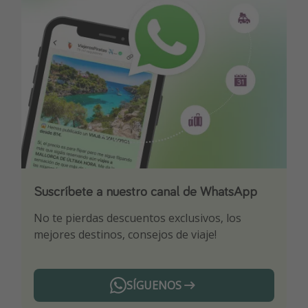
Suscríbete a nuestro canal de WhatsApp
Descarga nuestra app
¡Suscríbete a nuestro canal de Telegram!
No te pierdas descuentos exclusivos, los
Sé el primero en reservar nuestros chollazos
¡Recibe las mejores ofertas seleccionadas para
mejores destinos, consejos de viaje!
ti por nuestros expertos en viajes
SÍGUENOS
Telegram