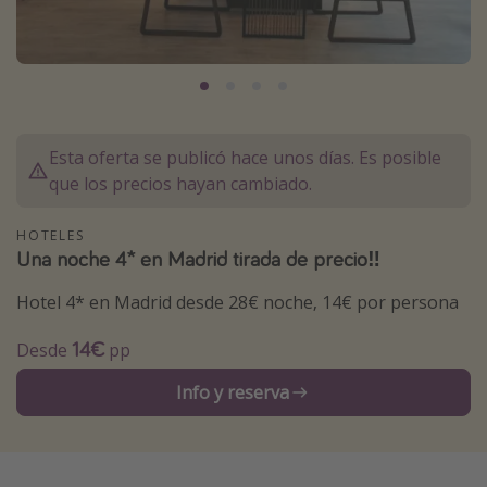
Marruecos
Islas Baleares
México
Tailandia
Esta oferta se publicó hace unos días. Es posible
Maldivas
que los precios hayan cambiado.
Albania
HOTELES
Una noche 4* en Madrid tirada de precio‼️
Inspiración para viajes
Hotel 4* en Madrid desde 28€ noche, 14€ por persona
Camping
Glamping
14€
Desde
pp
Viajes en tren
Info y reserva
Viajar sola como mujer
Ofertas para Vacaciones Activas
Viajes en familia