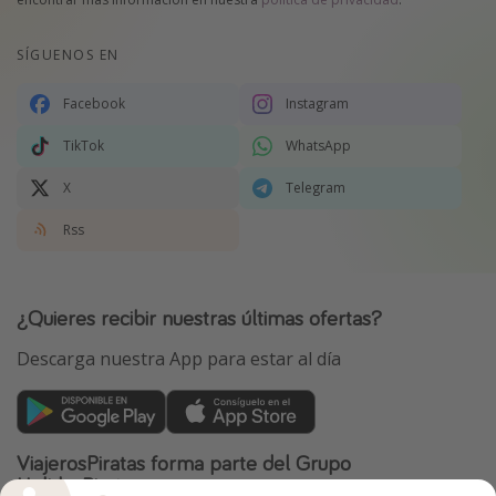
SÍGUENOS EN
Facebook
Instagram
TikTok
WhatsApp
X
Telegram
Rss
¿Quieres recibir nuestras últimas ofertas?
Descarga nuestra App para estar al día
ViajerosPiratas forma parte del Grupo
HolidayPirates