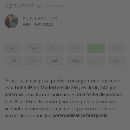
GUARDAR
COMPARTIR
Vacaciones de Playa
Viajes para singles
PUBLICADO POR
Asta
·
19/12/2023
Escapadas románticas
Más temas
Ago
Sep
Oct
Nov
Dic
Ene
Trabajar en el extranjero
Feb
Mar
Abr
May
Jun
Jul
Cruceros por el Mediterráneo
Hoteles más hot de España
Pirata, si te das prisa puedes conseguir una noche en
Guía de equipaje de mano
este
hotel 4* en Madrid desde 28€, es decir, 14€ por
Parques de atracciones
persona
. ¡Una locura! Solo tienes
una fecha disponible
Viaja con musicales
(del 29 al 30 de diciembre) por este precio pero más
adelante te mostramos ejemplos para otra ocasión.
El Rey León el musical
Recuerda que puedes
personalizar la búsqueda.
Harry Potter en Londres y otros destinos
Eventos deportivos