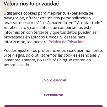
Valoramos tu privacidad
Nuestros mercados
Utilizamos cookies para mejorar tu experiencia de
PiratinViaggio
HolidayPirates
navegación, ofrecer contenidos personalizados y
VakantiePiraten
WakacyjniPiraci
analizar nuestro tráfico. Al hacer clic en ""Aceptar todo""
VoyagesPirates
Ferienpiraten
aceptas esto y consientes que compartamos esta
Urlaubspiraten
Urlaubspiraten
información con terceros y que tus datos puedan ser
TravelPirates
procesados en Estados Unidos. Si deseas más
información, lea nuestra
.
Nuestro grupo
Política de Privacidad
HolidayPirates Group
Puedes ajustar tus preferencias en cualquier momento.
Si te niegas, sólo utilizaremos las cookies esenciales y,
Conócenos mejor
Información legal
lamentablemente, no recibirás ningún contenido
personalizado.
Sobre ViajerosPiratas
Términos y condiciones
Empleo
Política de privacidad
Solo lo esencial
Prensa
Aviso legal
Personalizar
Partners
Gestionar servicios
Sostenibilidad