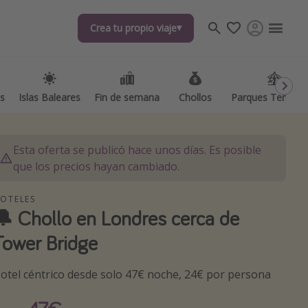
Crea tu propio viaje
Crea tu propio viaje
as
as
Islas Baleares
Islas Baleares
Fin de semana
Fin de semana
Chollos
Chollos
Parques Temátic
Parques Temátic
Esta oferta se publicó hace unos días. Es posible
que los precios hayan cambiado.
OTELES
🔔 Chollo en Londres cerca de
os destinos
Tower Bridge
otel céntrico desde solo 47€ noche, 24€ por persona