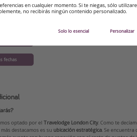
eferencias en cualquier momento. Si te niegas, sólo utilizar
blemente, no recibirás ningún contenido personalizado.
3 - 47€ ✅
4 - 47€ ✅
Solo lo esencial
Personalizar
4 - 47€ ✅
s fechas
icional
jarás?
emos optado por el
Travelodge London City
. Como te decíam
ue más destacamos es su
ubicación estratégica
. Se encuentra 