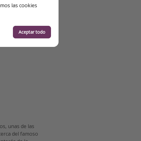
emos las cookies
Aceptar todo
os, unas de las
cerca del famoso