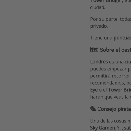
Tower Bridge
y ad
ciudad.
Por su parte, toda
privado.
Tiene una
puntuac
🗺 Sobre el dest
Londres
es una ciu
puedes empezar por
permitirá recorrer
recomendamos, por
Eye
o el
Tower Bri
harán que veas la 
🦜 Consejo pirata
Una de las cosas m
Sky Garden
. Y, ¿s