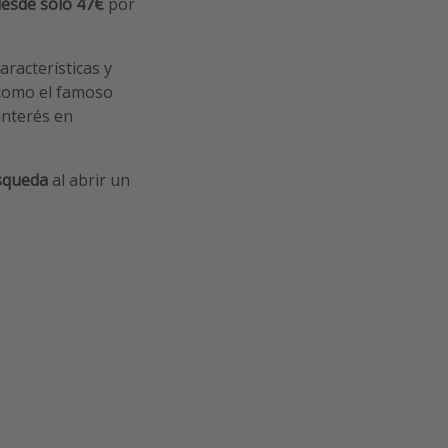
desde solo 47€
por
racterísticas y
 como el famoso
interés en
úsqueda
al abrir un