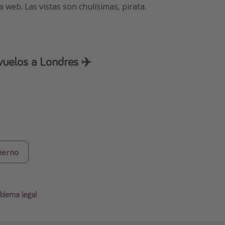
 web. Las vistas son chulísimas, pirata.
vuelos a Londres ✈️
ierno
blema legal