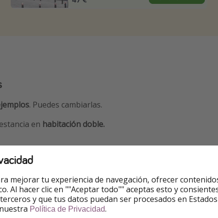
s
ejemplos
. Puedes cambiarlas.
estancia en
habitación doble.
vacidad
02 - 58€
ra mejorar tu experiencia de navegación, ofrecer contenido
ico. Al hacer clic en ""Aceptar todo"" aceptas esto y consie
02 - 58€
 terceros y que tus datos puedan ser procesados en Estados
 nuestra
.
Política de Privacidad
3 - 47€ ✅