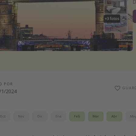
D
+
3
fotos
O POR
GUAR
/1/2024
Oct
Nov
Dic
Ene
Feb
Mar
Abr
Ma