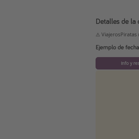
Detalles de la 
⚠️ ViajerosPiratas
Ejemplo de fech
Info y re