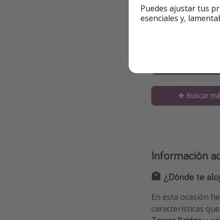
Puedes ajustar tus pr
esenciales y, lamenta
10.03 - 11.0
07.04 - 08.0
14.04 - 15.0
✚ Buscar má
Información ad
🏨
¿Dónde te alo
En esta ocasión h
características q