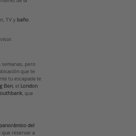
nterés de la
n, TV y
baño
visor.
os semanas, pero
bicación que te
nte tu escapada te
g Ben
, el
London
outhbank
, que
panorámico del
s que reservar a