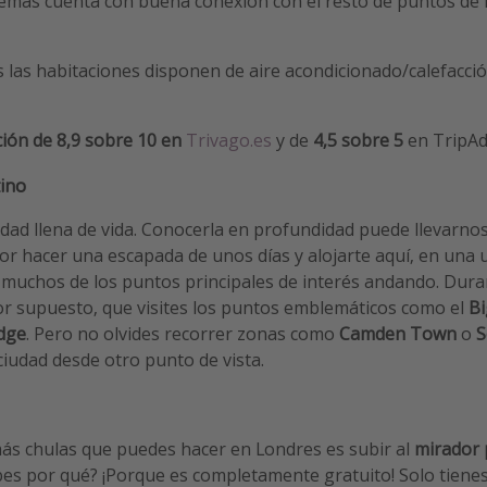
emás cuenta con buena conexión con el resto de puntos de i
s las habitaciones disponen de aire acondicionado/calefacció
ión de 8,9 sobre 10 en
Trivago.es
y de
4,5 sobre 5
en TripAd
ino
dad llena de vida. Conocerla en profundidad puede llevarn
 hacer una escapada de unos días y alojarte aquí, en una u
 muchos de los puntos principales de interés andando. Dura
 supuesto, que visites los puntos emblemáticos como el
Bi
dge
. Pero no olvides recorrer zonas como
Camden Town
o
S
ciudad desde otro punto de vista.
ás chulas que puedes hacer en Londres es subir al
mirador 
abes por qué? ¡Porque es completamente gratuito! Solo tiene