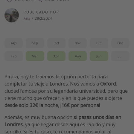
Vacaciones de Playa
PUBLICADO POR
Viajes para singles
Ana
·
29/2/2024
Escapadas románticas
Ago
Sep
Oct
Nov
Dic
Ene
Más temas
Trabajar en el extranjero
Feb
Mar
Abr
May
Jun
Jul
Cruceros por el Mediterráneo
Hoteles más hot de España
Pirata, hoy te traemos la opción perfecta para
completar tu viaje a Londres. Nos vamos a
Oxford
,
Guía de equipaje de mano
ciudad famosa por su legendaria universidad, pero que
Parques de atracciones
tiene mucho que ofrecer, y en la que puedes alojarte
Viaja con musicales
desde solo 32€ la noche
,
¡16€ por persona!
El Rey León el musical
Además, es muy buena opción
si pasas unos días en
Harry Potter en Londres y otros destinos
Londres
, ya que llegar desde aquí es rápido y muy
sencillo. Si es tu caso, te recomendamos volar al
Eventos deportivos