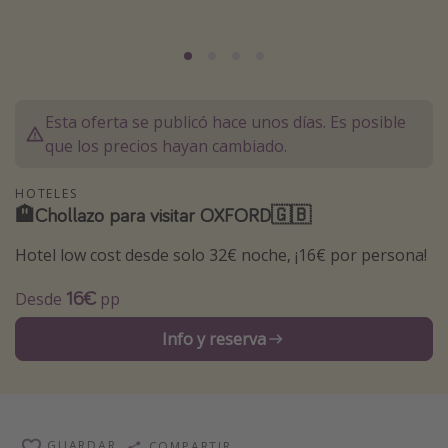
Marruecos
Islas Baleares
México
Tailandia
Esta oferta se publicó hace unos días. Es posible
que los precios hayan cambiado.
Maldivas
Albania
HOTELES
🏨Chollazo para visitar OXFORD🇬🇧
Inspiración para viajes
Hotel low cost desde solo 32€ noche, ¡16€ por persona!
Camping
16€
Desde
pp
Glamping
Info y reserva
Viajes en tren
Viajar sola como mujer
Ofertas para Vacaciones Activas
Viajes en familia
GUARDAR
COMPARTIR