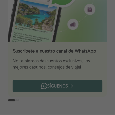
Suscríbete a nuestro canal de WhatsApp
Descarga nuestra app
¡Suscríbete a nuestro canal de Telegram!
No te pierdas descuentos exclusivos, los
Sé el primero en reservar nuestros chollazos
¡Recibe las mejores ofertas seleccionadas para
mejores destinos, consejos de viaje!
ti por nuestros expertos en viajes
SÍGUENOS
Telegram