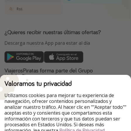
Rss
¿Quieres recibir nuestras últimas ofertas?
Descarga nuestra App para estar al día
ViajerosPiratas forma parte del Grupo
HolidayPirates
Valoramos tu privacidad
Nuestros mercados
Utilizamos cookies para mejorar tu experiencia de
PiratinViaggio
HolidayPirates
navegación, ofrecer contenidos personalizados y
VakantiePiraten
WakacyjniPiraci
analizar nuestro tráfico. Al hacer clic en ""Aceptar todo""
VoyagesPirates
Ferienpiraten
aceptas esto y consientes que compartamos esta
Urlaubspiraten
Urlaubspiraten
información con terceros y que tus datos puedan ser
TravelPirates
procesados en Estados Unidos. Si deseas más
información, lea nuestra
.
Nuestro grupo
Política de Privacidad