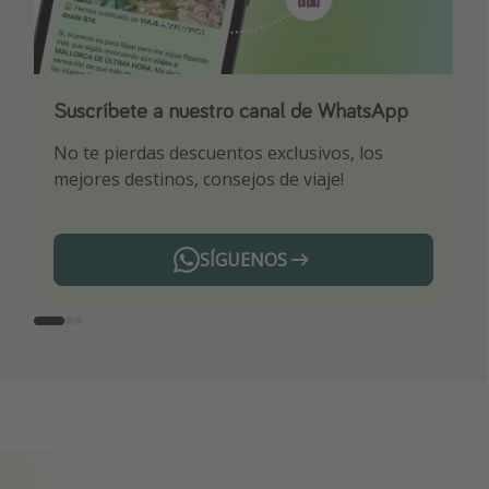
Suscríbete a nuestro canal de WhatsApp
Descarga nuestra app
¡Suscríbete a nuestro canal de Telegram!
No te pierdas descuentos exclusivos, los
Sé el primero en reservar nuestros chollazos
¡Recibe las mejores ofertas seleccionadas para
mejores destinos, consejos de viaje!
ti por nuestros expertos en viajes
SÍGUENOS
Telegram