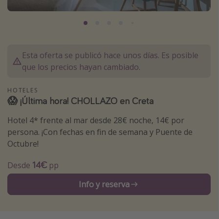
Marruecos
Islas Baleares
México
Esta oferta se publicó hace unos días. Es posible
Tailandia
que los precios hayan cambiado.
Maldivas
Albania
HOTELES
😱 ¡Última hora! CHOLLAZO en Creta
Inspiración para viajes
Hotel 4* frente al mar desde 28€ noche, 14€ por
persona. ¡Con fechas en fin de semana y Puente de
Camping
Octubre!
Glamping
14€
Desde
pp
Viajes en tren
Info y reserva
Viajar sola como mujer
Ofertas para Vacaciones Activas
Viajes en familia