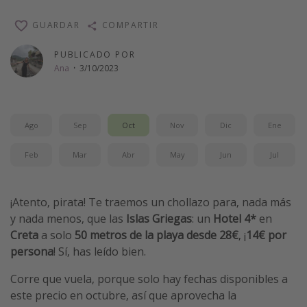
Vacaciones de Playa
GUARDAR
COMPARTIR
Viajes para singles
PUBLICADO POR
Escapadas románticas
Ana
·
3/10/2023
Más temas
Ago
Sep
Oct
Nov
Dic
Ene
Trabajar en el extranjero
Cruceros por el Mediterráneo
Feb
Mar
Abr
May
Jun
Jul
Hoteles más hot de España
Guía de equipaje de mano
¡Atento, pirata! Te traemos un chollazo para, nada más
Parques de atracciones
y nada menos, que las
Islas Griegas
: un
Hotel 4*
en
Creta
a solo
50 metros de la playa desde 28€
, ¡
14€ por
Viaja con musicales
persona
! Sí, has leído bien.
El Rey León el musical
Corre que vuela, porque solo hay fechas disponibles a
Harry Potter en Londres y otros destinos
este precio en octubre, así que aprovecha la
Eventos deportivos