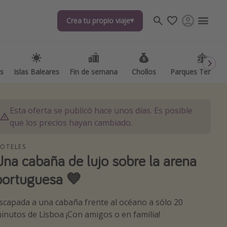
Crea tu propio viaje
Crea tu propio viaje
as
as
Islas Baleares
Islas Baleares
Fin de semana
Fin de semana
Chollos
Chollos
Parques Temátic
Parques Temátic
Esta oferta se publicó hace unos días. Es posible
que los precios hayan cambiado.
OTELES
Una cabaña de lujo sobre la arena
os destinos
portuguesa 💙
scapada a una cabaña frente al océano a sólo 20
inutos de Lisboa ¡Con amigos o en familia!