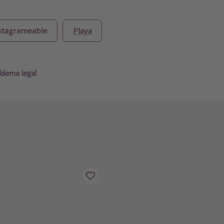
stagrameable
Playa
blema legal