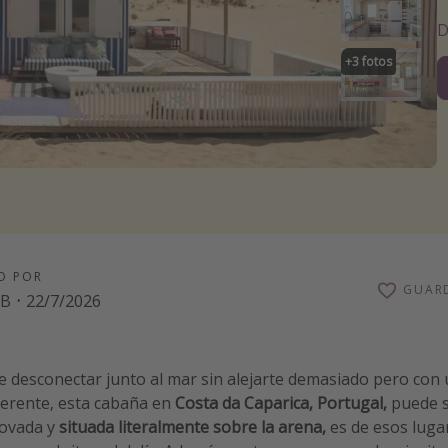
D
+
3
fotos
O POR
GUAR
eB
·
22/7/2026
ece desconectar junto al mar sin alejarte demasiado pero co
erente, esta cabaña en
Costa da Caparica, Portugal,
puede s
novada y
situada literalmente sobre la arena,
es de esos luga