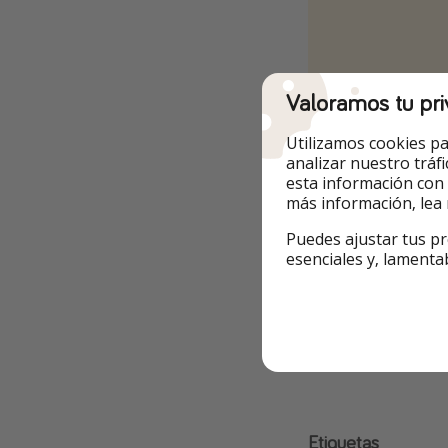
Valoramos tu pri
Utilizamos cookies pa
analizar nuestro tráf
esta información con
más información, lea
Ir a la oferta
Puedes ajustar tus pr
esenciales y, lamenta
🟡 Precio a fecha d
Info y re
Etiquetas