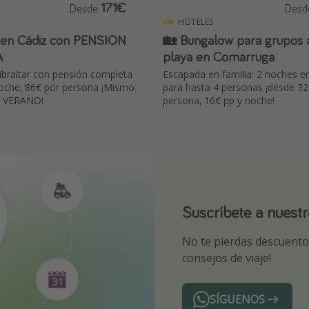
171€
Desde
Des
HOTELES
 en Cádiz con PENSIÓN
🏡 Bungalow para grupos a pie de
A
playa en Comarruga
ibraltar con pensión completa
Escapada en familia: 2 noches 
oche, 86€ por persona ¡Mismo
para hasta 4 personas ¡desde 32
el VERANO!
persona, 16€ pp y noche!
Suscríbete a nuest
¡Suscríbete a nuest
Descarga nuestra 
No te pierdas descuentos
¡Recibe las mejores ofer
Sé el primero en reserva
consejos de viaje!
expertos en viajes
SÍGUENOS
Telegram