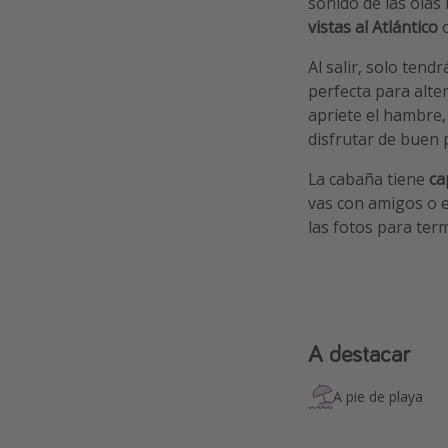
sonido de las olas
vistas al Atlántico
o
Al salir, solo ten
perfecta para alte
apriete el hambre,
disfrutar de buen 
La cabaña tiene
ca
vas con amigos o e
las fotos para ter
A destacar
A pie de playa