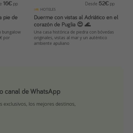
16€
52€
de
pp
Desde
pp
HOTELES
Duerme con vistas al Adriático en el
corazón de Puglia 😍 🌊
en bungalow
Una casa histórica de piedra con bóvedas
€ por
originales, vistas al mar y un auténtico
ambiente apuliano
ro canal de WhatsApp
ro canal de Telegram!
app
 exclusivos, los mejores destinos,
tas seleccionadas para ti por nuestros
r nuestros chollazos