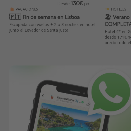
130€
Desde
pp
VACACIONES
HOTELES
🇵🇹 Fin de semana en Lisboa
🏖️ Verano
COMPLET
Escapada con vuelos + 2 o 3 noches en hotel
junto al Eevador de Santa Justa
Hotel 4* en G
desde 171€ n
precio todo 