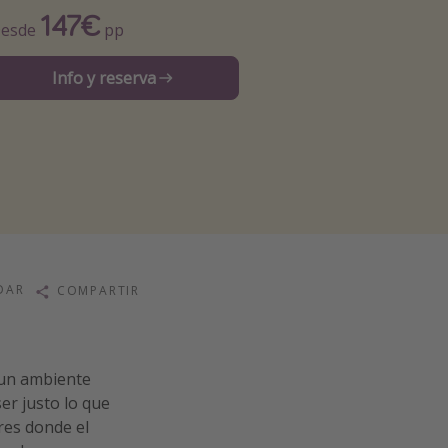
147€
esde
pp
Info y reserva
DAR
COMPARTIR
n un ambiente
er justo lo que
res donde el