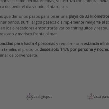
 marca el ritmo del día. Además, su terraza con sombra invit
 a despedir el día viendo el atardecer.
drás que dar unos pasos para pisar una
playa de 33 kilómetro
rnar baños, surf, largos paseos o simplemente relajarte al s
 en los alrededores encontrarás varios chiringuitos y resta
pescado y marisco frente al mar.
pacidad para hasta 4 personas
y requiere una
estancia míni
n familia, el precio es
desde solo 147€ por persona y noche
minar de convencerte.
Ideal grupos
Vista pan