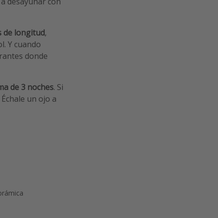
a a desayunar con
s de longitud
,
ol. Y cuando
urantes donde
ma de 3 noches
. Si
.
Échale un ojo a
orámica