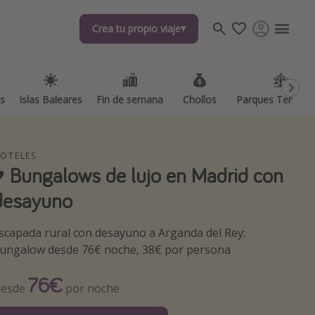
Crea tu propio viaje
Crea tu propio viaje
as
as
Islas Baleares
Islas Baleares
Fin de semana
Fin de semana
Chollos
Chollos
Parques Temátic
Parques Temátic
OTELES
♥️ Bungalows de lujo en Madrid con
desayuno
os destinos
scapada rural con desayuno a Arganda del Rey:
ungalow desde 76€ noche, 38€ por persona
76€
esde
por noche