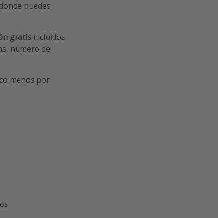
 donde puedes
ón gratis
incluidos.
has, número de
oco menos por
pos