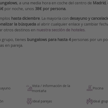
ungalows
, a una media hora en coche del centro de
Madrid
,
76€
por noche,
unos
38€ por persona.
emplos
hasta diciembre
. La mayoría con
desayuno y cancelaci
nalizar la búsqueda
al abrir cualquier enlace y cambiar fec
rar otros destinos en
nuestra sección de hoteles.
n grupo, tienes
bungalows para hasta 4
personas por un p
as en pareja.
Vista / Información de la
esayuno
Piscina
montaña
ión
Ideal parejas
Ideal gru