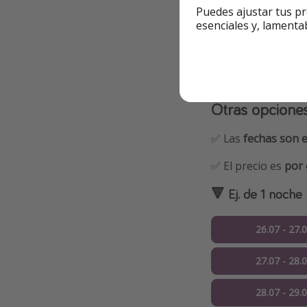
Puedes ajustar tus pr
Ir a la oferta
esenciales y, lamenta
Otras opcione
✅ Las
fechas son 
✅ El precio es
por 
🔻 Ej. de 1 noche
26.07 - 27.
27.07 - 28.
28.07 - 29.