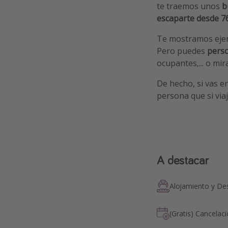
te traemos unos
b
escaparte desde 
Te mostramos ej
Pero puedes
perso
ocupantes,... o mi
De hecho, si vas e
persona que si viaj
A destacar
Alojamiento y D
(Gratis) Cancelac