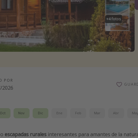
+
4
fotos
O POR
GUAR
7/2026
Oct
Nov
Dic
Ene
Feb
Mar
Abr
Ma
do
escapadas rurales
interesantes para amantes de la natura