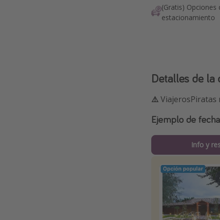
(Gratis) Opciones
estacionamiento
Detalles de la 
⚠️
ViajerosPiratas
Ejemplo de fech
Info y re