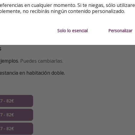
eferencias en cualquier momento. Si te niegas, sólo utilizar
blemente, no recibirás ningún contenido personalizado.
Solo lo esencial
Personalizar
s
ejemplos
. Puedes cambiarlas.
estancia en habitación doble.
07 - 82€
07 - 82€
07 - 82€