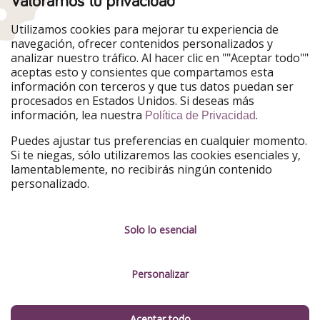
Valoramos tu privacidad
Nuestros mercados
Utilizamos cookies para mejorar tu experiencia de
PiratinViaggio
HolidayPirates
navegación, ofrecer contenidos personalizados y
VakantiePiraten
WakacyjniPiraci
analizar nuestro tráfico. Al hacer clic en ""Aceptar todo""
VoyagesPirates
Ferienpiraten
aceptas esto y consientes que compartamos esta
Urlaubspiraten
Urlaubspiraten
información con terceros y que tus datos puedan ser
TravelPirates
procesados en Estados Unidos. Si deseas más
información, lea nuestra
.
Nuestro grupo
Política de Privacidad
HolidayPirates Group
Puedes ajustar tus preferencias en cualquier momento.
Si te niegas, sólo utilizaremos las cookies esenciales y,
Conócenos mejor
Información legal
lamentablemente, no recibirás ningún contenido
personalizado.
Sobre ViajerosPiratas
Términos y condiciones
Empleo
Política de privacidad
Solo lo esencial
Prensa
Aviso legal
Personalizar
Partners
Gestionar servicios
Sostenibilidad
Aceptar todo