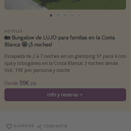
Marruecos
Islas Baleares
México
HOTELES
Tailandia
🏡 Bungalow de LUJO para familias en la Costa
Blanca 🤩 ¡3 noches!
Maldivas
Albania
Escapada de 2 a 7 noches en un glamping 5* para 4 con
spa y toboganes en la Costa Blanca: 3 noches desde
55€, 19€ por persona y noche
Inspiración para viajes
55€
Camping
Desde
pp
Glamping
Info y reserva
Viajes en tren
Viajar sola como mujer
Ofertas para Vacaciones Activas
GUARDAR
COMPARTIR
Viajes en familia