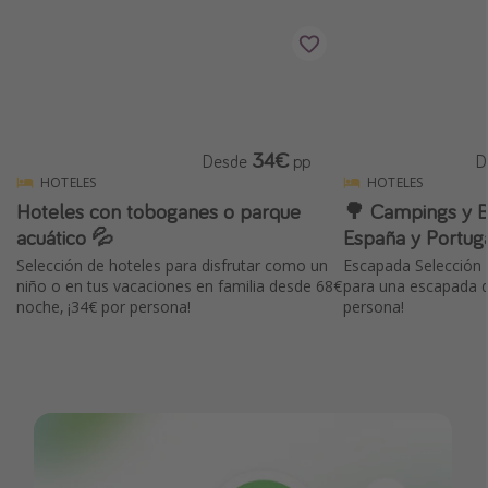
34€
Desde
pp
D
HOTELES
HOTELES
Hoteles con toboganes o parque
🌳 Campings y 
acuático 💦
España y Portuga
Selección de hoteles para disfrutar como un
Escapada Selección
niño o en tus vacaciones en familia desde 68€
para una escapada d
noche, ¡34€ por persona!
persona!