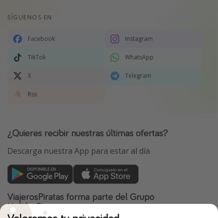
SÍGUENOS EN
Facebook
Instagram
TikTok
WhatsApp
X
Telegram
Rss
¿Quieres recibir nuestras últimas ofertas?
Descarga nuestra App para estar al día
ViajerosPiratas forma parte del Grupo
HolidayPirates