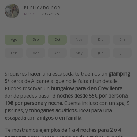
Vacaciones de Playa
PUBLICADO POR
Monica
·
29/7/2026
Viajes para singles
Escapadas románticas
Ago
Sep
Oct
Nov
Dic
Ene
Más temas
Feb
Mar
Abr
May
Jun
Jul
Trabajar en el extranjero
Cruceros por el Mediterráneo
Si quieres hacer una escapada te traemos un
glamping
Hoteles más hot de España
5*
cerca de Alicante al que no le falta ni un detalle.
Guía de equipaje de mano
Puedes reservar un
bungalow para 4 en Crevillente
donde puedes pasar
3 noches
desde 55€ por persona,
Parques de atracciones
19€ por persona y noche
. Cuenta incluso con un
spa
, 5
Viaja con musicales
piscinas, y
toboganes acuáticos.
Ideal para una
El Rey León el musical
escapada
con amigos o en familia
.
Harry Potter en Londres y otros destinos
Te mostramos
ejemplos de 1 a 4 noches para 2 o 4
Eventos deportivos