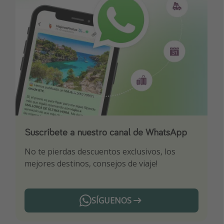
Suscríbete a nuestro canal de WhatsApp
Descarga nuestra app
¡Suscríbete a nuestro canal de Telegram!
No te pierdas descuentos exclusivos, los
Sé el primero en reservar nuestros chollazos
¡Recibe las mejores ofertas seleccionadas para
mejores destinos, consejos de viaje!
ti por nuestros expertos en viajes
SÍGUENOS
Telegram