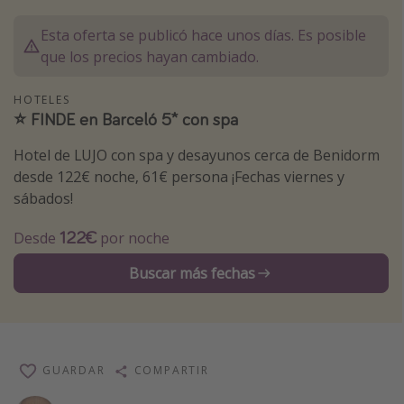
Marruecos
Esta oferta se publicó hace unos días. Es posible
Islas Baleares
que los precios hayan cambiado.
México
HOTELES
Tailandia
⭐️ FINDE en Barceló 5* con spa
Maldivas
Hotel de LUJO con spa y desayunos cerca de Benidorm
Albania
desde 122€ noche, 61€ persona ¡Fechas viernes y
sábados!
Inspiración para viajes
122€
Desde
por noche
Camping
Buscar más fechas
Glamping
Viajes en tren
Viajar sola como mujer
Ofertas para Vacaciones Activas
GUARDAR
COMPARTIR
Viajes en familia