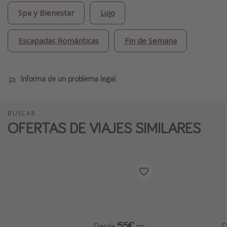
Spa y Bienestar
Lujo
Escapadas Románticas
Fin de Semana
Informa de un problema legal
BUSCAR
OFERTAS DE VIAJES SIMILARES
55€
Desde
pp
D