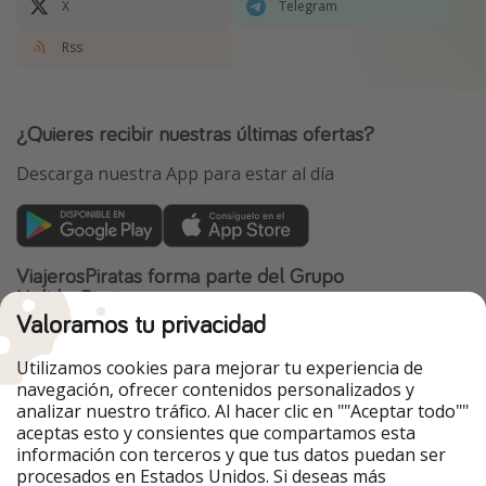
X
Telegram
Rss
¿Quieres recibir nuestras últimas ofertas?
Descarga nuestra App para estar al día
ViajerosPiratas forma parte del Grupo
HolidayPirates
Valoramos tu privacidad
Nuestros mercados
Utilizamos cookies para mejorar tu experiencia de
PiratinViaggio
HolidayPirates
navegación, ofrecer contenidos personalizados y
VakantiePiraten
WakacyjniPiraci
analizar nuestro tráfico. Al hacer clic en ""Aceptar todo""
VoyagesPirates
Ferienpiraten
aceptas esto y consientes que compartamos esta
Urlaubspiraten
Urlaubspiraten
información con terceros y que tus datos puedan ser
TravelPirates
procesados en Estados Unidos. Si deseas más