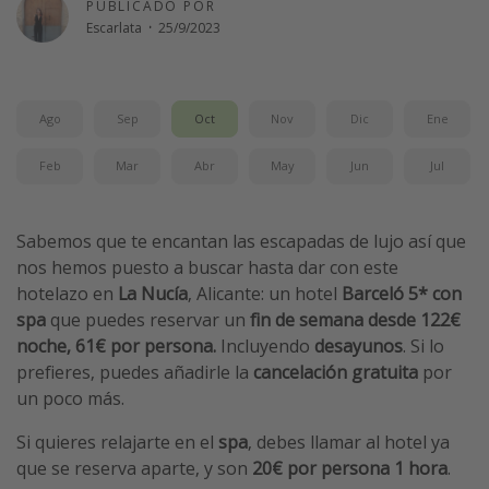
PUBLICADO POR
Vacaciones de Playa
Escarlata
·
25/9/2023
Viajes para singles
Escapadas románticas
Ago
Sep
Oct
Nov
Dic
Ene
Más temas
Feb
Mar
Abr
May
Jun
Jul
Trabajar en el extranjero
Cruceros por el Mediterráneo
Sabemos que te encantan las escapadas de lujo así que
nos hemos puesto a buscar hasta dar con este
Hoteles más hot de España
hotelazo en
La Nucía
, Alicante: un
hotel
Barceló 5* con
Guía de equipaje de mano
spa
que puedes reservar un
fin de semana desde 122€
Parques de atracciones
noche, 61€ por persona.
Incluyendo
desayunos
. Si lo
prefieres, puedes añadirle la
cancelación gratuita
por
Viaja con musicales
un poco más.
El Rey León el musical
Si quieres relajarte en el
spa
, debes llamar al hotel ya
Harry Potter en Londres y otros destinos
que se reserva aparte, y son
20€ por persona 1 hora
.
Eventos deportivos