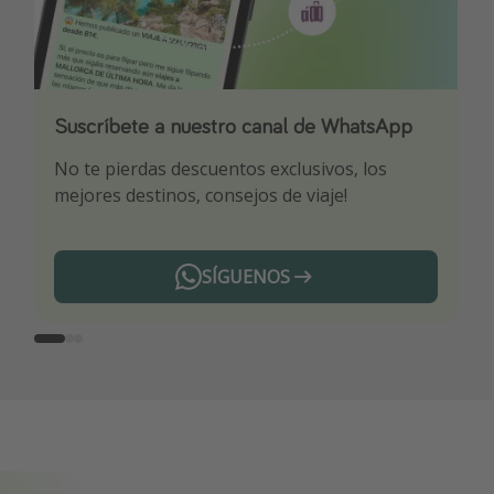
Suscríbete a nuestro canal de WhatsApp
Descarga nuestra app
¡Suscríbete a nuestro canal de Telegram!
No te pierdas descuentos exclusivos, los
Sé el primero en reservar nuestros chollazos
¡Recibe las mejores ofertas seleccionadas para
mejores destinos, consejos de viaje!
ti por nuestros expertos en viajes
SÍGUENOS
Telegram