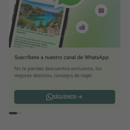
Suscríbete a nuestro canal de WhatsApp
Descarga nuestra app
¡Suscríbete a nuestro canal de Telegram!
No te pierdas descuentos exclusivos, los
Sé el primero en reservar nuestros chollazos
¡Recibe las mejores ofertas seleccionadas para
mejores destinos, consejos de viaje!
ti por nuestros expertos en viajes
SÍGUENOS
Telegram