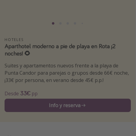
Marruecos
Islas Baleares
México
Tailandia
HOTELES
Aparthotel moderno a pie de playa en Rota ¡2
Maldivas
noches! 🌻
Albania
Suites y apartamentos nuevos frente a la playa de
Punta Candor para parejas o grupos desde 66€ noche,
Inspiración para viajes
¡33€ por persona, en verano desde 45€ p.p.!
Camping
33€
Desde
pp
Glamping
Viajes en tren
Info y reserva
Viajar sola como mujer
Ofertas para Vacaciones Activas
Viajes en familia