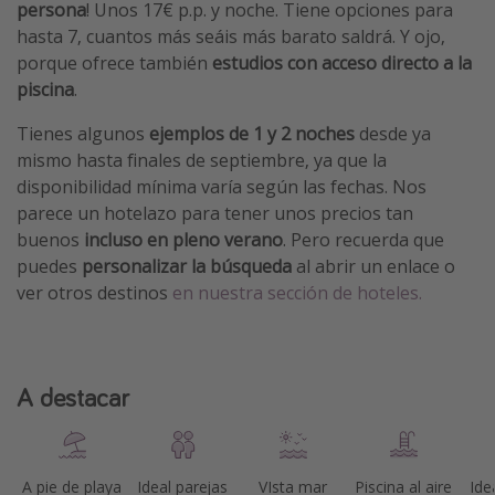
persona
! Unos 17€ p.p. y noche. Tiene opciones para
hasta 7, cuantos más seáis más barato saldrá. Y ojo,
porque ofrece también
estudios con acceso directo a la
piscina
.
Tienes algunos
ejemplos de 1 y 2 noches
desde ya
mismo hasta finales de septiembre, ya que la
disponibilidad mínima varía según las fechas. Nos
parece un hotelazo para tener unos precios tan
buenos
incluso en pleno verano
. Pero recuerda que
puedes
personalizar la búsqueda
al abrir un enlace o
ver otros destinos
en nuestra sección de hoteles.
A destacar
A pie de playa
Ideal parejas
VIsta mar
Piscina al aire
Ide