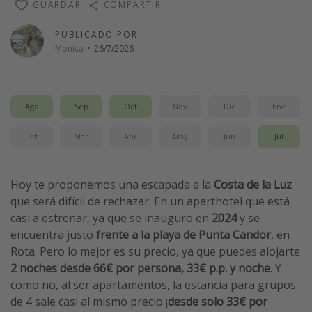
GUARDAR
COMPARTIR
Vacaciones de Playa
PUBLICADO POR
Viajes para singles
Monica
·
26/7/2026
Escapadas románticas
Más temas
Ago
Sep
Oct
Nov
Dic
Ene
Trabajar en el extranjero
Feb
Mar
Abr
May
Jun
Jul
Cruceros por el Mediterráneo
Hoteles más hot de España
Hoy te proponemos una escapada a la
Costa de la Luz
Guía de equipaje de mano
que será difícil de rechazar. En un aparthotel que está
casi a estrenar, ya que se inauguró en
2024
y se
Parques de atracciones
encuentra justo
frente a la playa de Punta Candor
, en
Viaja con musicales
Rota. Pero lo mejor es su precio, ya que puedes alojarte
El Rey León el musical
2 noches desde 66€ por persona, 33€ p.p. y noche
. Y
como no, al ser apartamentos, la estancia para grupos
Harry Potter en Londres y otros destinos
de 4 sale casi al mismo precio ¡
desde solo 33€ por
Eventos deportivos