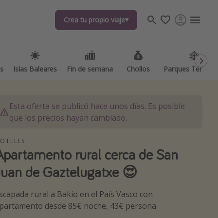
Crea tu propio viaje
Crea tu propio viaje
as
as
Islas Baleares
Islas Baleares
Fin de semana
Fin de semana
Chollos
Chollos
Parques Temátic
Parques Temátic
Esta oferta se publicó hace unos días. Es posible
que los precios hayan cambiado.
OTELES
Apartamento rural cerca de San
os destinos
Juan de Gaztelugatxe 😍
scapada rural a Bakio en el País Vasco con
partamento desde 85€ noche, 43€ persona