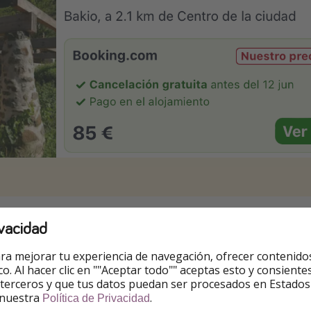
vacidad
ra mejorar tu experiencia de navegación, ofrecer contenido
s
ico. Al hacer clic en ""Aceptar todo"" aceptas esto y consie
 terceros y que tus datos puedan ser procesados en Estados
ejemplos.
Puedes cambiarlas.
 nuestra
.
Política de Privacidad