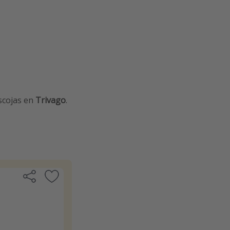
escojas en
Trivago
.