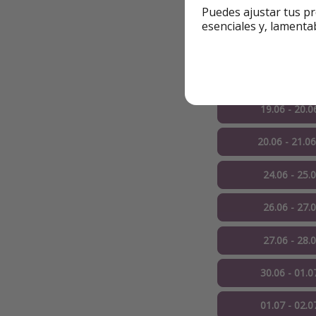
✅
El
precio
es
por
Puedes ajustar tus pr
esenciales y, lamenta
🔻 Ej. de 1 noche
13.06 - 14.0
19.06 - 20.0
20.06 - 21.0
24.06 - 25.
26.06 - 27.
27.06 - 28.
30.06 - 01.0
01.07 - 02.0