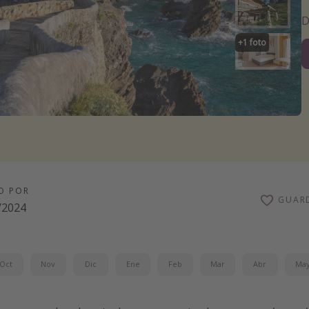
D
+
1
foto
O POR
GUAR
/2024
Oct
Nov
Dic
Ene
Feb
Mar
Abr
Ma