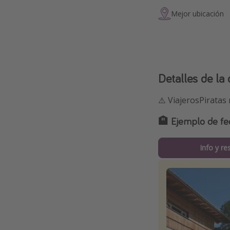
Mejor ubicación
Detalles de la 
⚠️ ViajerosPiratas
🏨 Ejemplo de fe
Info y re