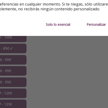
estancia.
eferencias en cualquier momento. Si te niegas, sólo utilizar
blemente, no recibirás ningún contenido personalizado.
Solo lo esencial
Personalizar
6 - 85€ ✅
6 - 105€
6 - 85€ ✅
06 - 95€
06 - 95€
06 - 95€
7 - 125€
7 - 125€