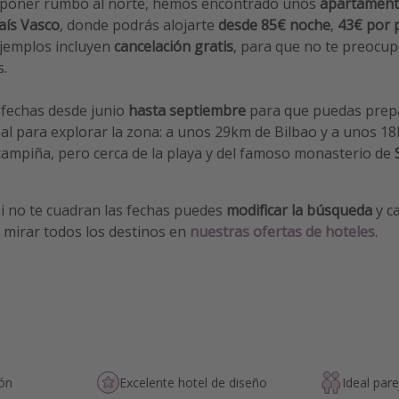
e poner rumbo al norte, hemos encontrado unos
apartamento
aís Vasco
, donde podrás alojarte
desde 85€ noche
,
43€ por 
ejemplos incluyen
cancelación gratis
, para que no te preocup
s.
 fechas desde junio
hasta septiembre
para que puedas prepa
eal para explorar la zona: a unos 29km de Bilbao y a unos 1
campiña, pero cerca de la playa y del famoso monasterio de
S
i no te cuadran las fechas puedes
modificar la búsqueda
y ca
O mirar todos los destinos en
nuestras ofertas de hoteles
.
ión
Excelente hotel de diseño
Ideal pare