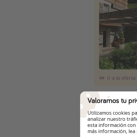
Ir a la oferta
Valoramos tu pri
Utilizamos cookies pa
Otras opcione
analizar nuestro tráf
esta información con
✅ Las fechas son 
más información, lea