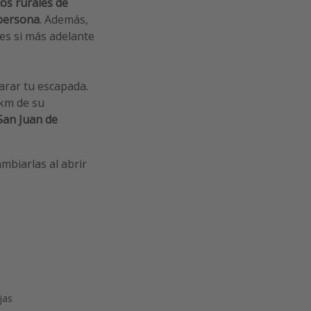
s rurales de
persona
. Además,
es si más adelante
rar tu escapada.
8km de su
an Juan de
mbiarlas al abrir
jas