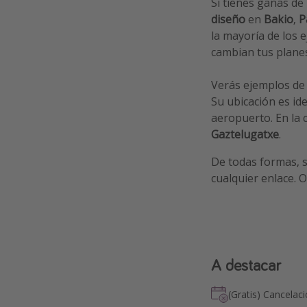
Si tienes ganas d
diseño
en
Bakio
,
P
la mayoría de los 
cambian tus plane
Verás ejemplos de
Su ubicación es id
aeropuerto. En la 
Gaztelugatxe
.
De todas formas, s
cualquier enlace. 
A destacar
(Gratis) Cancelac