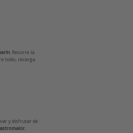
marín
. Recorre la
bre todo, recarga
ar y disfrutar de
astromaior.