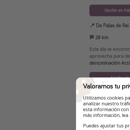
Noche en Pal
📍 De Palas de Rei 
🏁 28 km
Este día te encont
aprovecha para de
denominación Arz
Noche en 
Valoramos tu pri
📍 De Arzúa a O Pi
Utilizamos cookies pa
analizar nuestro tráf
🏁 18 km
esta información con
más información, lea
Esta etapa es bast
mucho más ameno
Puedes ajustar tus pr