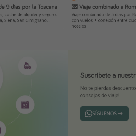
e 9 días por la Toscana
💌 Viaje combinado a Roma
s, coche de alquiler y seguro.
Viaje combinado de 5 días por R
ia, Siena, San Gimignano,...
con vuelos + conexión entre ciu
hoteles
Suscríbete a nuest
¡Suscríbete a nuest
Descarga nuestra 
No te pierdas descuentos
¡Recibe las mejores ofer
Sé el primero en reserva
consejos de viaje!
expertos en viajes
SÍGUENOS
Telegram