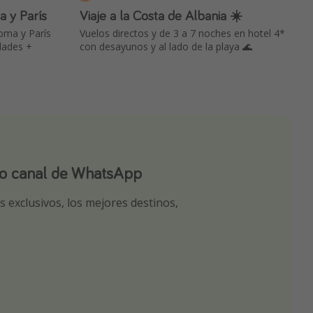
 y París
Viaje a la Costa de Albania ☀️
oma y París
Vuelos directos y de 3 a 7 noches en hotel 4*
dades +
con desayunos y al lado de la playa 🌊
ro canal de WhatsApp
ro canal de Telegram!
app
 exclusivos, los mejores destinos,
tas seleccionadas para ti por nuestros
r nuestros chollazos