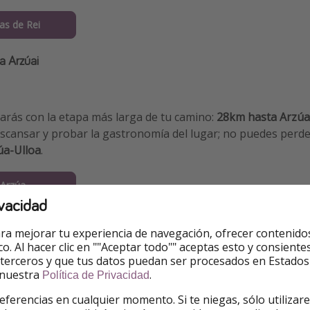
as de Rei
a Arzúai
rarás con la etapa más larga de tu camino:
28km hasta Arzúa
scansar y probar la gastronomía del lugar; no puedes perd
úa-Ulloa
.
Arzúa
vacidad
no
ra mejorar tu experiencia de navegación, ofrecer contenido
ico. Al hacer clic en ""Aceptar todo"" aceptas esto y consie
 terceros y que tus datos puedan ser procesados en Estados
 nuestra
.
Política de Privacidad
ante sencilla y transcurre por bosques y riachuelos que har
.
eferencias en cualquier momento. Si te niegas, sólo utilizar