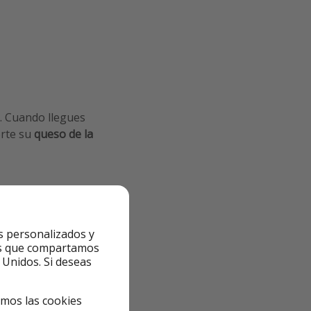
. Cuando llegues
erte su
queso de la
s personalizados y
ntes que compartamos
 Unidos. Si deseas
án tu camino
emos las cookies