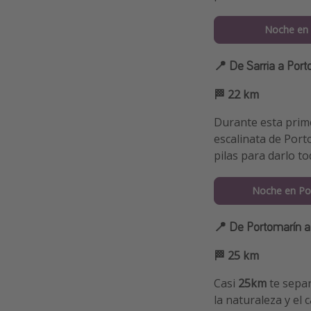
Noche en 
📍 De Sarria a Port
🏁 22 km
Durante esta prim
escalinata de Porto
pilas para darlo to
Noche en Po
📍 De Portomarín a
🏁 25 km
Casi
25km
te separ
la naturaleza y el 