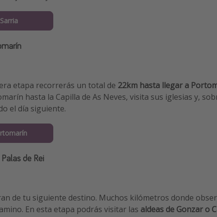
Sarria
omarín
era etapa recorrerás un total de
22km hasta llegar a Porto
marín hasta la Capilla de As Neves, visita sus iglesias y, so
do el día siguiente.
rtomarín
 Palas de Rei
an de tu siguiente destino. Muchos kilómetros donde observ
camino. En esta etapa podrás visitar las
aldeas de Gonzar o C