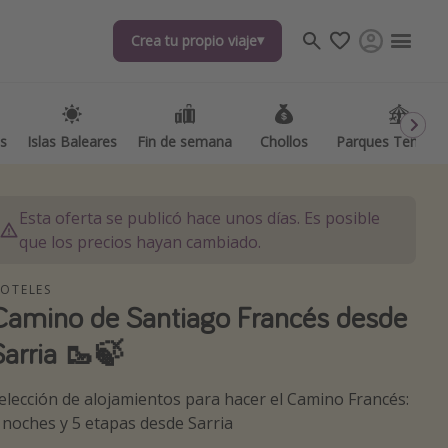
Crea tu propio viaje
Crea tu propio viaje
as
as
Islas Baleares
Islas Baleares
Fin de semana
Fin de semana
Chollos
Chollos
Parques Temátic
Parques Temátic
Esta oferta se publicó hace unos días. Es posible
que los precios hayan cambiado.
OTELES
Camino de Santiago Francés desde
os destinos
Sarria 🥾🍃
elección de alojamientos para hacer el Camino Francés:
 noches y 5 etapas desde Sarria