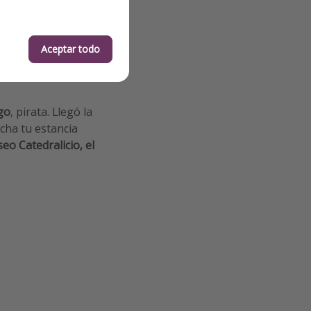
Aceptar todo
go
, pirata. Llegó la
cha tu estancia
eo Catedralicio, el