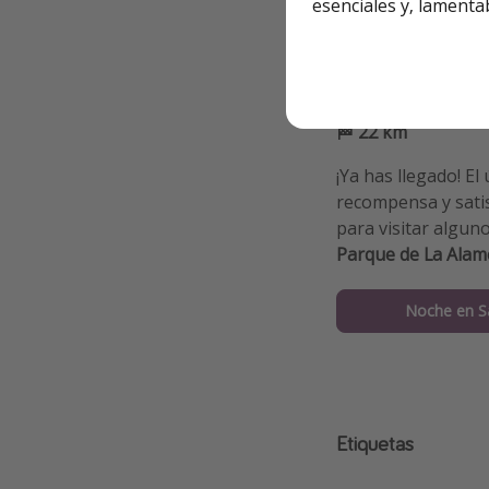
esenciales y, lamenta
Noche en 
📍 De O Pino a Sa
🏁 22 km
¡Ya has llegado! El
recompensa y satis
para visitar algun
Parque de La Alame
Noche en S
Etiquetas