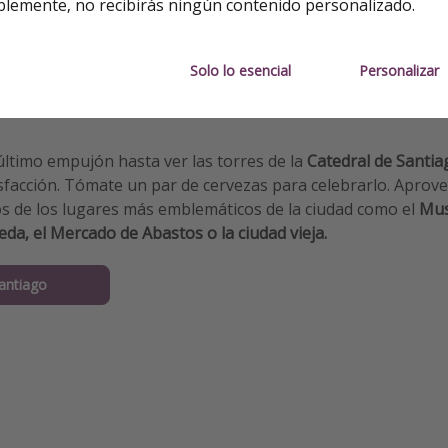
blemente, no recibirás ningún contenido personalizado.
O Pino
Solo lo esencial
Personalizar
ntiago de Compostela
 último empujón hasta ver las torres de la
Catedral de Santia
facción. Tómate un par de cervezas para celebrarlo. Aprove
os de los lugares más emblemáticos de la ciudad como el
Mus
da, el Mercado de Abastos o la ciudad vieja.
antiago