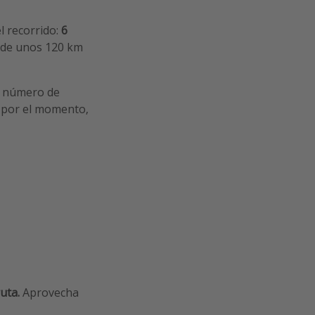
 recorrido:
6
 de unos 120 km
el número de
a por el momento,
uta.
Aprovecha