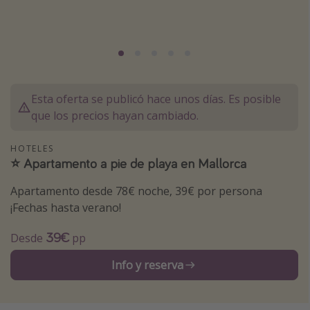
Marruecos
Islas Baleares
México
Tailandia
Esta oferta se publicó hace unos días. Es posible
Maldivas
que los precios hayan cambiado.
Albania
HOTELES
⭐️ Apartamento a pie de playa en Mallorca
Inspiración para viajes
Apartamento desde 78€ noche, 39€ por persona
Camping
¡Fechas hasta verano!
Glamping
39€
Desde
pp
Viajes en tren
Viajar sola como mujer
Info y reserva
Ofertas para Vacaciones Activas
Viajes en familia