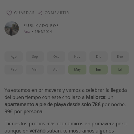
Vacaciones de Playa
GUARDAR
COMPARTIR
Viajes para singles
PUBLICADO POR
Escapadas románticas
Ana
·
19/4/2024
Más temas
Trabajar en el extranjero
Ago
Sep
Oct
Nov
Dic
Ene
Cruceros por el Mediterráneo
Feb
Mar
Abr
May
Jun
Jul
Hoteles más hot de España
Guía de equipaje de mano
Ya estamos en primavera y vamos a celebrar la llegada
Parques de atracciones
del buen tiempo con este chollazo a
Mallorca
: un
Viaja con musicales
apartamento a pie de playa desde solo 78€
por noche,
39€ por persona
.
El Rey León el musical
Harry Potter en Londres y otros destinos
Tienes los precios más económicos en primavera pero,
aunque en
verano
suban, te mostramos algunos
Eventos deportivos