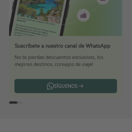
Suscríbete a nuestro canal de WhatsApp
Descarga nuestra app
¡Suscríbete a nuestro canal de Telegram!
No te pierdas descuentos exclusivos, los
Sé el primero en reservar nuestros chollazos
¡Recibe las mejores ofertas seleccionadas para
mejores destinos, consejos de viaje!
ti por nuestros expertos en viajes
SÍGUENOS
Telegram