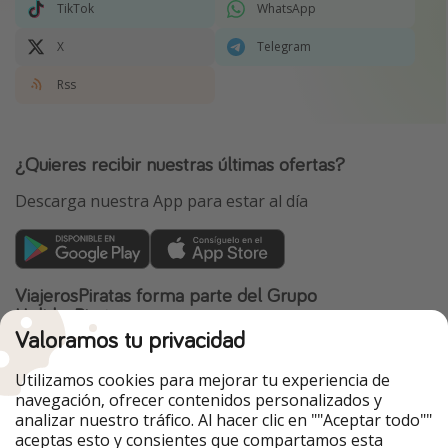
TikTok
WhatsApp
X
Telegram
Rss
¿Quieres recibir nuestras últimas ofertas?
Descarga nuestra App para estar al día
ViajerosPiratas forma parte del Grupo
HolidayPirates
Valoramos tu privacidad
Nuestros mercados
Utilizamos cookies para mejorar tu experiencia de
PiratinViaggio
HolidayPirates
navegación, ofrecer contenidos personalizados y
VakantiePiraten
WakacyjniPiraci
analizar nuestro tráfico. Al hacer clic en ""Aceptar todo""
VoyagesPirates
Ferienpiraten
aceptas esto y consientes que compartamos esta
Urlaubspiraten
Urlaubspiraten