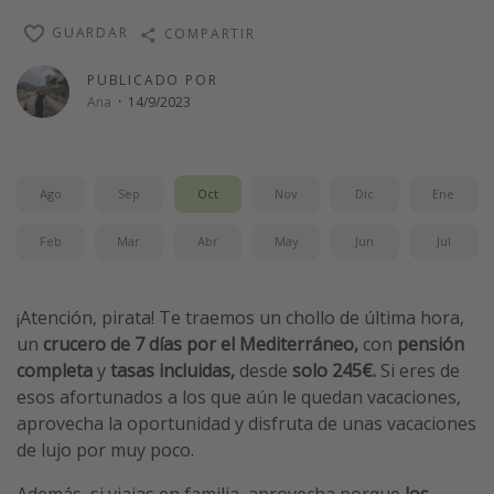
Vacaciones de Playa
GUARDAR
COMPARTIR
Viajes para singles
PUBLICADO POR
Escapadas románticas
Ana
·
14/9/2023
Más temas
Ago
Sep
Oct
Nov
Dic
Ene
Trabajar en el extranjero
Cruceros por el Mediterráneo
Feb
Mar
Abr
May
Jun
Jul
Hoteles más hot de España
Guía de equipaje de mano
¡Atención, pirata! Te traemos un chollo de última hora,
un
crucero de 7 días por el Mediterráneo,
con
pensión
Parques de atracciones
completa
y
tasas incluidas,
desde
solo 245€.
Si eres de
Viaja con musicales
esos afortunados a los que aún le quedan vacaciones,
El Rey León el musical
aprovecha la oportunidad y disfruta de unas vacaciones
de lujo por muy poco.
Harry Potter en Londres y otros destinos
Eventos deportivos