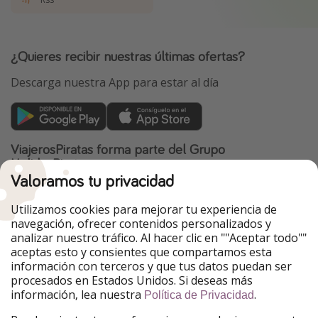
¿Quieres recibir nuestras últimas ofertas?
Descarga nuestra App para estar al día
ViajerosPiratas forma parte del Grupo
HolidayPirates
Valoramos tu privacidad
Nuestros mercados
Utilizamos cookies para mejorar tu experiencia de
PiratinViaggio
HolidayPirates
navegación, ofrecer contenidos personalizados y
VakantiePiraten
WakacyjniPiraci
analizar nuestro tráfico. Al hacer clic en ""Aceptar todo""
VoyagesPirates
Ferienpiraten
aceptas esto y consientes que compartamos esta
Urlaubspiraten
Urlaubspiraten
información con terceros y que tus datos puedan ser
TravelPirates
procesados en Estados Unidos. Si deseas más
información, lea nuestra
.
Nuestro grupo
Política de Privacidad
HolidayPirates Group