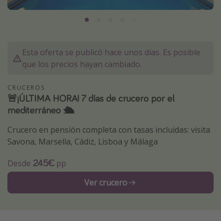
Marruecos
Islas Baleares
México
Esta oferta se publicó hace unos días. Es posible
Tailandia
que los precios hayan cambiado.
Maldivas
CRUCEROS
Albania
🚨¡ÚLTIMA HORA! 7 días de crucero por el
mediterráneo 🛳️
Inspiración para viajes
Crucero en pensión completa con tasas incluidas: visita
Camping
Savona, Marsella, Cádiz, Lisboa y Málaga
Glamping
245€
Desde
pp
Viajes en tren
Ver crucero
Viajar sola como mujer
Ofertas para Vacaciones Activas
Viajes en familia