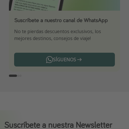
Suscríbete a nuestro canal de WhatsApp
Descarga nuestra app
¡Suscríbete a nuestro canal de Telegram!
No te pierdas descuentos exclusivos, los
Sé el primero en reservar nuestros chollazos
¡Recibe las mejores ofertas seleccionadas para
mejores destinos, consejos de viaje!
ti por nuestros expertos en viajes
SÍGUENOS
Telegram
Suscríbete a nuestra Newsletter