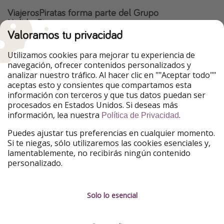
ViajerosPiratas forma parte del Grupo
HolidayPirates
Valoramos tu privacidad
Nuestros mercados
Utilizamos cookies para mejorar tu experiencia de
PiratinViaggio
HolidayPirates
navegación, ofrecer contenidos personalizados y
VakantiePiraten
WakacyjniPiraci
analizar nuestro tráfico. Al hacer clic en ""Aceptar todo""
VoyagesPirates
Ferienpiraten
aceptas esto y consientes que compartamos esta
Urlaubspiraten
Urlaubspiraten
información con terceros y que tus datos puedan ser
TravelPirates
procesados en Estados Unidos. Si deseas más
información, lea nuestra
.
Nuestro grupo
Política de Privacidad
HolidayPirates Group
Puedes ajustar tus preferencias en cualquier momento.
Si te niegas, sólo utilizaremos las cookies esenciales y,
Conócenos mejor
Información legal
lamentablemente, no recibirás ningún contenido
personalizado.
Sobre ViajerosPiratas
Términos y condiciones
Empleo
Política de privacidad
Solo lo esencial
Prensa
Aviso legal