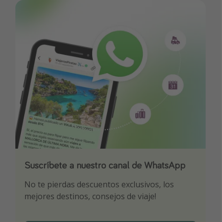
Suscríbete a nuestro canal de WhatsApp
Descarga nuestra app
¡Suscríbete a nuestro canal de Telegram!
No te pierdas descuentos exclusivos, los
Sé el primero en reservar nuestros chollazos
¡Recibe las mejores ofertas seleccionadas para
mejores destinos, consejos de viaje!
ti por nuestros expertos en viajes