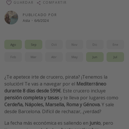
GUARDAR
COMPARTIR
Vacaciones de Playa
PUBLICADO POR
Viajes para singles
Asta
·
6/6/2024
Escapadas románticas
Más temas
Ago
Sep
Oct
Nov
Dic
Ene
Trabajar en el extranjero
Feb
Mar
Abr
May
Jun
Jul
Cruceros por el Mediterráneo
Hoteles más hot de España
¿Te apetece irte de crucero, pirata? ¡Tenemos la
Guía de equipaje de mano
solución! Te vas a navegar por el
Mediterráneo
durante 8 días desde 599€
. Este crucero incluye
Parques de atracciones
pensión completa y tasas
y te lleva por lugares como
Viaja con musicales
Cerdeña, Nápoles, Marsella, Roma y Génova.
Y sale
El Rey León el musical
desde Barcelona. Difícil de rechazar, ¿verdad?
Harry Potter en Londres y otros destinos
La fecha más económica es saliendo en
junio
, pero
Eventos deportivos