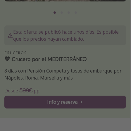
Marruecos
Islas Baleares
México
Esta oferta se publicó hace unos días. Es posible
Tailandia
que los precios hayan cambiado.
Maldivas
CRUCEROS
Albania
💙 Crucero por el MEDITERRÁNEO
8 días con Pensión Competa y tasas de embarque por
Inspiración para viajes
Nápoles, Roma, Marsella y más
Camping
599€
Desde
pp
Glamping
Viajes en tren
Info y reserva
Viajar sola como mujer
Ofertas para Vacaciones Activas
Viajes en familia