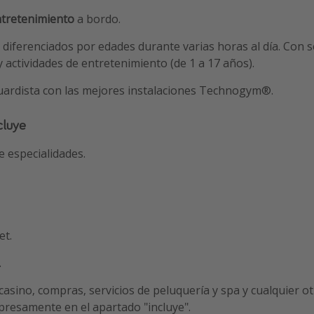
entretenimiento
a bordo.
s diferenciados por edades durante varias horas al día. Con s
y actividades de entretenimiento (de 1 a 17 años).
ardista con las mejores instalaciones Technogym®.
cluye
 especialidades.
et.
.
casino, compras, servicios de peluquería y spa y cualquier ot
resamente en el apartado "incluye".