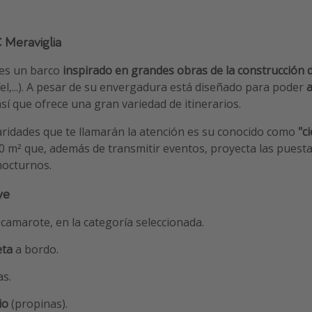
 Meraviglia
 es un barco
inspirado en grandes obras de la construcción d
fel,...). A pesar de su envergadura está diseñado para poder
a
así que ofrece una gran variedad de itinerarios.
aridades que te llamarán la atención es su conocido como
"ci
0 m² que, además de transmitir eventos, proyecta las puestas
 nocturnos.
ye
camarote, en la categoría seleccionada.
eta
a bordo.
as.
cio
(propinas).