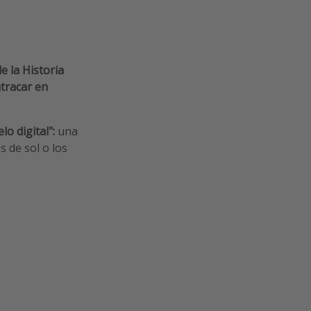
e la Historia
tracar en
elo digital":
una
 de sol o los