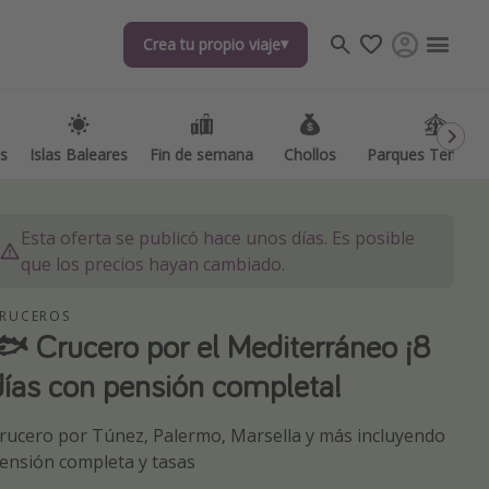
Crea tu propio viaje
Crea tu propio viaje
as
as
Islas Baleares
Islas Baleares
Fin de semana
Fin de semana
Chollos
Chollos
Parques Temátic
Parques Temátic
Esta oferta se publicó hace unos días. Es posible
que los precios hayan cambiado.
RUCEROS
🐟 Crucero por el Mediterráneo ¡8
os destinos
días con pensión completa!
rucero por Túnez, Palermo, Marsella y más incluyendo
ensión completa y tasas