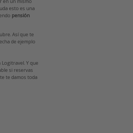
ar en un mismo
duda esto es una
uyendo
pensión
bre. Así que te
fecha de ejemplo
 Logitravel. Y que
cable si reservas
ante te damos toda