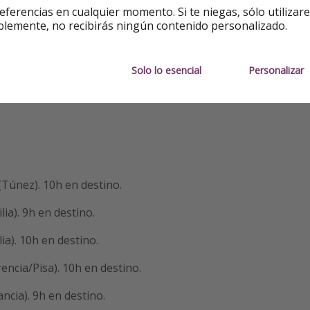
eferencias en cualquier momento. Si te niegas, sólo utilizar
blemente, no recibirás ningún contenido personalizado.
icional
Solo lo esencial
Personalizar
(Túnez). 10h en destino.
ilia). 9h en destino.
ia). 10h en destino.
encia/Pisa). 10h en destino.
ncia). 9h en destino.