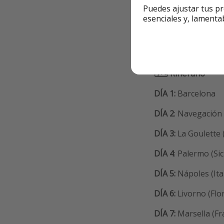
Puedes ajustar tus pr
esenciales y, lamenta
Información ad
🗺 Itinerario
DÍA 1:
Barcelona
DÍA 2
: Navegación
DÍA 3:
La Goulette 
DÍA 4
: Palermo (Sic
DÍA 5:
Nápoles (Ital
DÍA 6:
Livorno (Flor
DÍA 7:
Marsella (Fra