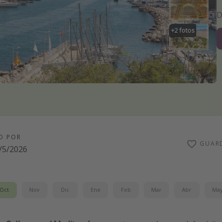
D
+
2
fotos
O POR
GUAR
/5/2026
Oct
Nov
Dic
Ene
Feb
Mar
Abr
Ma