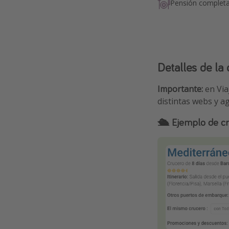
Pensión complet
Detalles de la 
Importante:
en Via
distintas webs y a
🛳️
Ejemplo de c