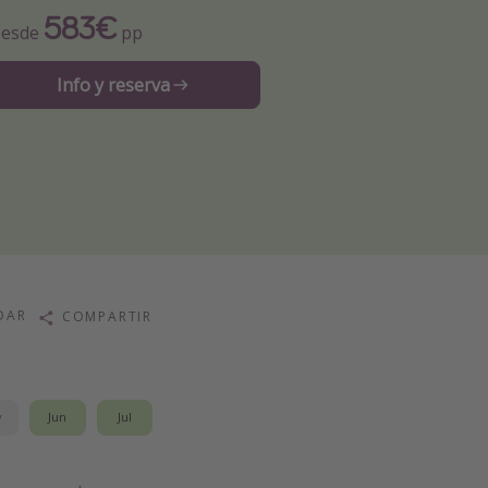
583€
esde
pp
Info y reserva
DAR
COMPARTIR
y
Jun
Jul