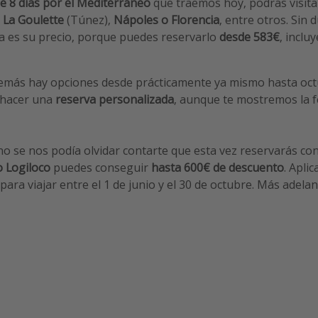
e 8 días por el Mediterráneo
que traemos hoy, podrás visit
La Goulette
(Túnez),
Nápoles o Florencia
, entre otros. Sin 
ra es su precio, porque puedes reservarlo
desde 583€
, incl
emás hay opciones desde prácticamente ya mismo hasta octu
hacer una
reserva personalizada
, aunque te mostremos la 
no se nos podía olvidar contarte que esta vez reservarás con
 Logiloco
puedes conseguir
hasta 600€ de descuento
. Apli
 para viajar entre el 1 de junio y el 30 de octubre. Más adel