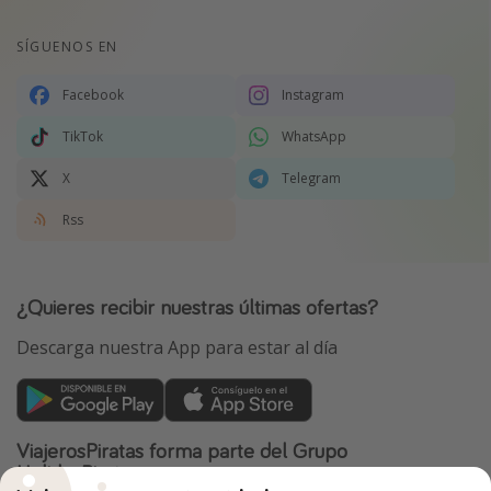
SÍGUENOS EN
Facebook
Instagram
TikTok
WhatsApp
X
Telegram
Rss
¿Quieres recibir nuestras últimas ofertas?
Descarga nuestra App para estar al día
ViajerosPiratas forma parte del Grupo
HolidayPirates