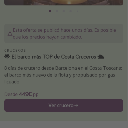
Marruecos
Islas Baleares
México
Esta oferta se publicó hace unos días. Es posible
Tailandia
que los precios hayan cambiado.
Maldivas
CRUCEROS
Albania
🌟 El barco más TOP de Costa Cruceros 🛳️
8 días de crucero desde Barcelona en el Costa Toscana:
Inspiración para viajes
el barco más nuevo de la flota y propulsado por gas
Camping
licuado
Glamping
449€
Desde
pp
Viajes en tren
Ver crucero
Viajar sola como mujer
Ofertas para Vacaciones Activas
Viajes en familia