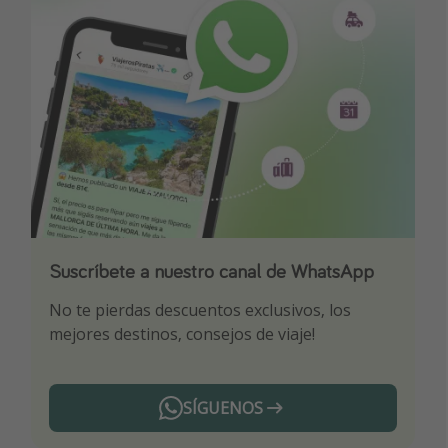
Suscríbete a nuestro canal de WhatsApp
Descarga nuestra app
¡Suscríbete a nuestro canal de Telegram!
No te pierdas descuentos exclusivos, los
Sé el primero en reservar nuestros chollazos
¡Recibe las mejores ofertas seleccionadas para
mejores destinos, consejos de viaje!
ti por nuestros expertos en viajes
SÍGUENOS
Telegram