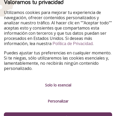
Valoramos tu privacidad
Nuestros mercados
Utilizamos cookies para mejorar tu experiencia de
PiratinViaggio
HolidayPirates
navegación, ofrecer contenidos personalizados y
VakantiePiraten
WakacyjniPiraci
analizar nuestro tráfico. Al hacer clic en ""Aceptar todo""
VoyagesPirates
Ferienpiraten
aceptas esto y consientes que compartamos esta
Urlaubspiraten
Urlaubspiraten
información con terceros y que tus datos puedan ser
TravelPirates
procesados en Estados Unidos. Si deseas más
información, lea nuestra
.
Nuestro grupo
Política de Privacidad
HolidayPirates Group
Puedes ajustar tus preferencias en cualquier momento.
Si te niegas, sólo utilizaremos las cookies esenciales y,
Conócenos mejor
Información legal
lamentablemente, no recibirás ningún contenido
personalizado.
Sobre ViajerosPiratas
Términos y condiciones
Empleo
Política de privacidad
Solo lo esencial
Prensa
Aviso legal
Personalizar
Partners
Gestionar servicios
Sostenibilidad