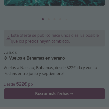
Marruecos
Islas Baleares
México
Tailandia
Esta oferta se publicó hace unos días. Es posible
Maldivas
que los precios hayan cambiado.
Albania
VUELOS
✈️ Vuelos a Bahamas en verano
Inspiración para viajes
Vuelos a Nassau, Bahamas, desde 522€ ida y vuelta
Camping
¡Fechas entre junio y septiembre!
Glamping
522€
Desde
pp
Viajes en tren
Viajar sola como mujer
Buscar más fechas
Ofertas para Vacaciones Activas
Viajes en familia