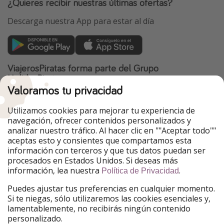
¿Quieres recibir nuestras últimas ofertas?
Descarga nuestra App para estar al día
ViajerosPiratas forma parte del Grupo
HolidayPirates
Valoramos tu privacidad
Nuestros mercados
Utilizamos cookies para mejorar tu experiencia de
PiratinViaggio
HolidayPirates
navegación, ofrecer contenidos personalizados y
VakantiePiraten
WakacyjniPiraci
analizar nuestro tráfico. Al hacer clic en ""Aceptar todo""
VoyagesPirates
Ferienpiraten
aceptas esto y consientes que compartamos esta
Urlaubspiraten
Urlaubspiraten
información con terceros y que tus datos puedan ser
TravelPirates
procesados en Estados Unidos. Si deseas más
información, lea nuestra
.
Nuestro grupo
Política de Privacidad
HolidayPirates Group
Puedes ajustar tus preferencias en cualquier momento.
Si te niegas, sólo utilizaremos las cookies esenciales y,
Conócenos mejor
Información legal
lamentablemente, no recibirás ningún contenido
personalizado.