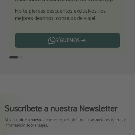
No te pierdas descuentos exclusivos, los
Sé el primero en reservar nuestros chollazos
¡Recibe las mejores ofertas seleccionadas para
mejores destinos, consejos de viaje!
ti por nuestros expertos en viajes
SÍGUENOS
Telegram
Suscríbete a nuestra Newsletter
Al suscribirte a nuestra newsletter, recibirás nuestras mejores ofertas e
información sobre viajes.