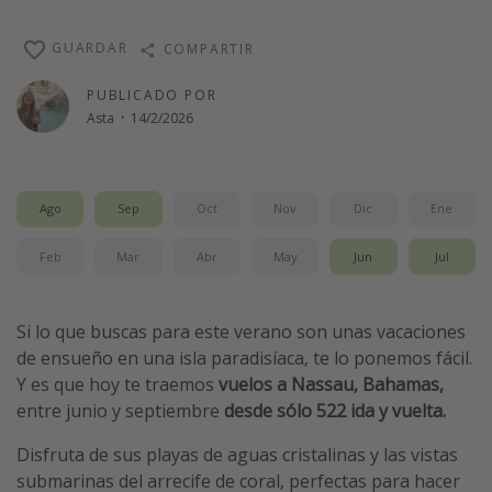
Vacaciones de Playa
GUARDAR
COMPARTIR
Viajes para singles
PUBLICADO POR
Escapadas románticas
Asta
·
14/2/2026
Más temas
Trabajar en el extranjero
Ago
Sep
Oct
Nov
Dic
Ene
Cruceros por el Mediterráneo
Feb
Mar
Abr
May
Jun
Jul
Hoteles más hot de España
Guía de equipaje de mano
Si lo que buscas para este verano son unas vacaciones
Parques de atracciones
de ensueño en una isla paradisíaca, te lo ponemos fácil.
Viaja con musicales
Y es que hoy te traemos
vuelos a Nassau, Bahamas,
entre junio y septiembre
desde sólo 522 ida y vuelta.
El Rey León el musical
Harry Potter en Londres y otros destinos
Disfruta de sus playas de aguas cristalinas y las vistas
submarinas del arrecife de coral, perfectas para hacer
Eventos deportivos