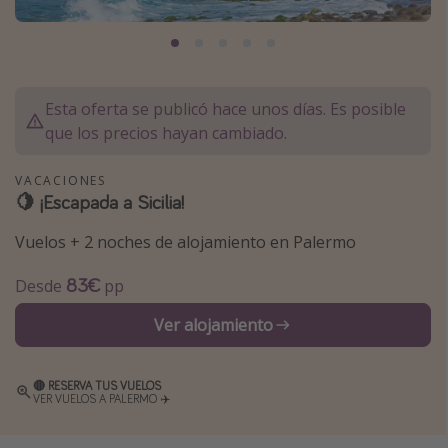
Marruecos
Islas Baleares
México
Esta oferta se publicó hace unos días. Es posible
Tailandia
que los precios hayan cambiado.
Maldivas
VACACIONES
Albania
🍋 ¡Escapada a Sicilia!
Vuelos + 2 noches de alojamiento en Palermo
Inspiración para viajes
Camping
83€
Desde
pp
Glamping
Ver alojamiento
Viajes en tren
Viajar sola como mujer
🔴 RESERVA TUS VUELOS
VER VUELOS A PALERMO ✈️
Ofertas para Vacaciones Activas
Viajes en familia