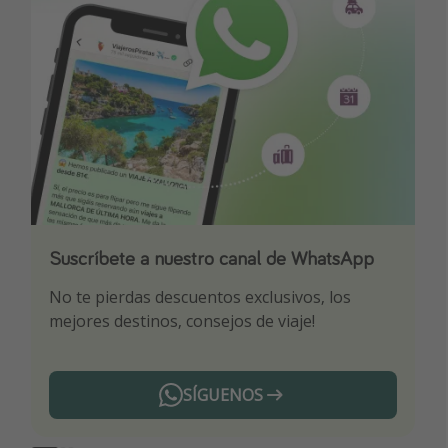
Suscríbete a nuestro canal de WhatsApp
Descarga nuestra app
¡Suscríbete a nuestro canal de Telegram!
No te pierdas descuentos exclusivos, los
Sé el primero en reservar nuestros chollazos
¡Recibe las mejores ofertas seleccionadas para
mejores destinos, consejos de viaje!
ti por nuestros expertos en viajes
SÍGUENOS
Telegram