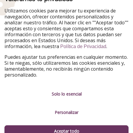
Nuestros mercados
Utilizamos cookies para mejorar tu experiencia de
PiratinViaggio
HolidayPirates
navegación, ofrecer contenidos personalizados y
VakantiePiraten
WakacyjniPiraci
analizar nuestro tráfico. Al hacer clic en ""Aceptar todo""
VoyagesPirates
Ferienpiraten
aceptas esto y consientes que compartamos esta
Urlaubspiraten
Urlaubspiraten
información con terceros y que tus datos puedan ser
TravelPirates
procesados en Estados Unidos. Si deseas más
información, lea nuestra
.
Nuestro grupo
Política de Privacidad
HolidayPirates Group
Puedes ajustar tus preferencias en cualquier momento.
Si te niegas, sólo utilizaremos las cookies esenciales y,
Conócenos mejor
Información legal
lamentablemente, no recibirás ningún contenido
personalizado.
Sobre ViajerosPiratas
Términos y condiciones
Empleo
Política de privacidad
Solo lo esencial
Prensa
Aviso legal
Personalizar
Partners
Gestionar servicios
Sostenibilidad
Aceptar todo