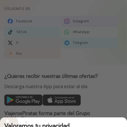
SÍGUENOS EN
Facebook
Instagram
TikTok
WhatsApp
X
Telegram
Rss
¿Quieres recibir nuestras últimas ofertas?
Descarga nuestra App para estar al día
ViajerosPiratas forma parte del Grupo
HolidayPirates
Valoramos tu privacidad