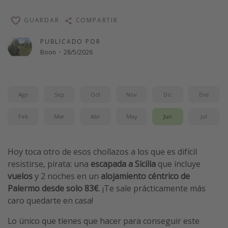
Vacaciones de Playa
GUARDAR
COMPARTIR
Viajes para singles
PUBLICADO POR
Escapadas románticas
Boon
·
28/5/2026
Más temas
Trabajar en el extranjero
Ago
Sep
Oct
Nov
Dic
Ene
Cruceros por el Mediterráneo
Feb
Mar
Abr
May
Jun
Jul
Hoteles más hot de España
Guía de equipaje de mano
Hoy toca otro de esos chollazos a los que es difícil
Parques de atracciones
resistirse, pirata: una
escapada a Sicilia
que incluye
vuelos
y 2 noches en un
alojamiento céntrico de
Viaja con musicales
Palermo
desde solo 83€
. ¡Te sale prácticamente más
El Rey León el musical
caro quedarte en casa!
Harry Potter en Londres y otros destinos
Lo único que tienes que hacer para conseguir este
Eventos deportivos