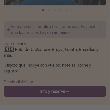
Marruecos
Islas Baleares
México
Esta oferta se publicó hace unos días. Es posible
Tailandia
que los precios hayan cambiado.
Maldivas
VACACIONES
Albania
🇧🇪 Ruta de 6 días por Brujas, Gante, Bruselas y
más
Inspiración para viajes
¡Viajazo que incluye con vuelos, hoteles, coche y
Camping
seguro!
Glamping
355€
Desde
pp
Viajes en tren
Info y reserva
Viajar sola como mujer
Ofertas para Vacaciones Activas
Viajes en familia