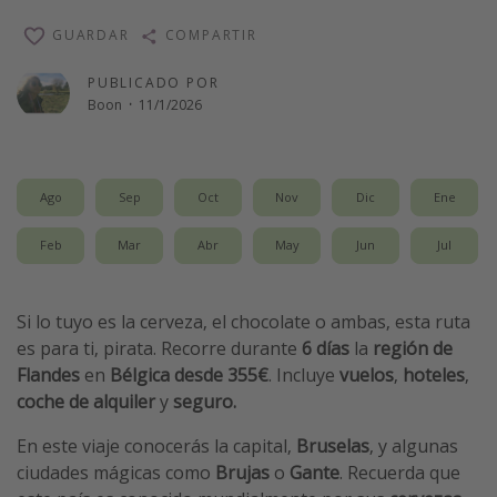
Vacaciones de Playa
GUARDAR
COMPARTIR
Viajes para singles
PUBLICADO POR
Escapadas románticas
Boon
·
11/1/2026
Más temas
Ago
Sep
Oct
Nov
Dic
Ene
Trabajar en el extranjero
Cruceros por el Mediterráneo
Feb
Mar
Abr
May
Jun
Jul
Hoteles más hot de España
Guía de equipaje de mano
Si lo tuyo es la cerveza, el chocolate o ambas, esta ruta
es para ti, pirata. Recorre durante
6 días
la
región de
Parques de atracciones
Flandes
en
Bélgica
desde 355€
. Incluye
vuelos
,
hoteles
,
Viaja con musicales
coche de alquiler
y
seguro.
El Rey León el musical
En este viaje conocerás la capital,
Bruselas
, y algunas
Harry Potter en Londres y otros destinos
ciudades mágicas como
Brujas
o
Gante
. Recuerda que
Eventos deportivos