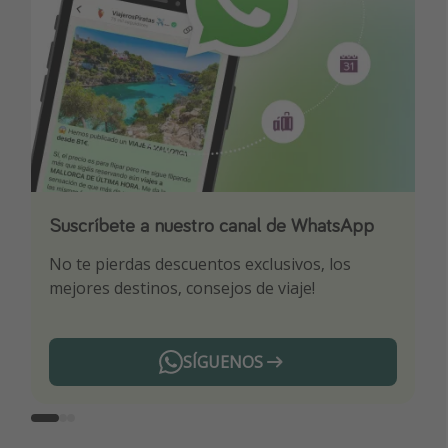
Suscríbete a nuestro canal de WhatsApp
Descarga nuestra app
¡Suscríbete a nuestro canal de Telegram!
No te pierdas descuentos exclusivos, los
Sé el primero en reservar nuestros chollazos
¡Recibe las mejores ofertas seleccionadas para
mejores destinos, consejos de viaje!
ti por nuestros expertos en viajes
SÍGUENOS
Telegram