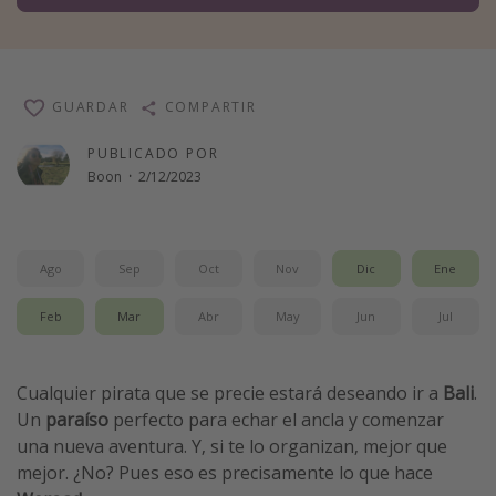
Vacaciones de Playa
Viajes para singles
Escapadas románticas
GUARDAR
COMPARTIR
PUBLICADO POR
Más temas
Boon
·
2/12/2023
Trabajar en el extranjero
Cruceros por el Mediterráneo
Ago
Sep
Oct
Nov
Dic
Ene
Hoteles más hot de España
Guía de equipaje de mano
Feb
Mar
Abr
May
Jun
Jul
Parques de atracciones
Viaja con musicales
Cualquier pirata que se precie estará deseando ir a
Bali
.
Un
paraíso
perfecto para echar el ancla y comenzar
El Rey León el musical
una nueva aventura. Y, si te lo organizan, mejor que
Harry Potter en Londres y otros destinos
mejor. ¿No? Pues eso es precisamente lo que hace
Eventos deportivos