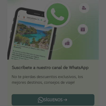
Suscríbete a nuestro canal de WhatsApp
Descarga nuestra app
¡Suscríbete a nuestro canal de Telegram!
No te pierdas descuentos exclusivos, los
Sé el primero en reservar nuestros chollazos
¡Recibe las mejores ofertas seleccionadas para
mejores destinos, consejos de viaje!
ti por nuestros expertos en viajes
SÍGUENOS
Telegram