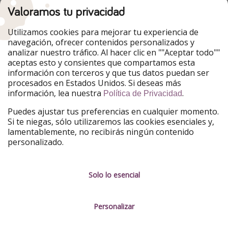
Valoramos tu privacidad
Nuestros mercados
Utilizamos cookies para mejorar tu experiencia de
PiratinViaggio
HolidayPirates
navegación, ofrecer contenidos personalizados y
VakantiePiraten
WakacyjniPiraci
analizar nuestro tráfico. Al hacer clic en ""Aceptar todo""
VoyagesPirates
Ferienpiraten
aceptas esto y consientes que compartamos esta
Urlaubspiraten
Urlaubspiraten
información con terceros y que tus datos puedan ser
TravelPirates
procesados en Estados Unidos. Si deseas más
información, lea nuestra
.
Nuestro grupo
Política de Privacidad
HolidayPirates Group
Puedes ajustar tus preferencias en cualquier momento.
Si te niegas, sólo utilizaremos las cookies esenciales y,
Conócenos mejor
Información legal
lamentablemente, no recibirás ningún contenido
personalizado.
Sobre ViajerosPiratas
Términos y condiciones
Empleo
Política de privacidad
Solo lo esencial
Prensa
Aviso legal
Personalizar
Partners
Gestionar servicios