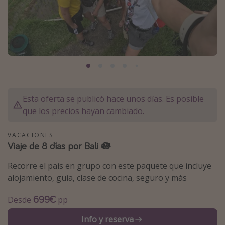
Marruecos
Islas Baleares
México
Tailandia
Maldivas
Albania
Esta oferta se publicó hace unos días. Es posible
que los precios hayan cambiado.
Inspiración para viajes
VACACIONES
Camping
Viaje de 8 días por Bali 🪷
Glamping
Recorre el país en grupo con este paquete que incluye
Viajes en tren
alojamiento, guía, clase de cocina, seguro y más
Viajar sola como mujer
699€
Desde
pp
Ofertas para Vacaciones Activas
Info y reserva
Viajes en familia