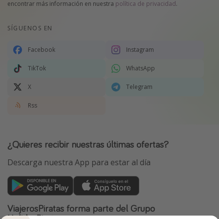
encontrar más información en nuestra
política de privacidad
.
SÍGUENOS EN
Facebook
Instagram
TikTok
WhatsApp
X
Telegram
Rss
¿Quieres recibir nuestras últimas ofertas?
Descarga nuestra App para estar al día
ViajerosPiratas forma parte del Grupo
HolidayPirates